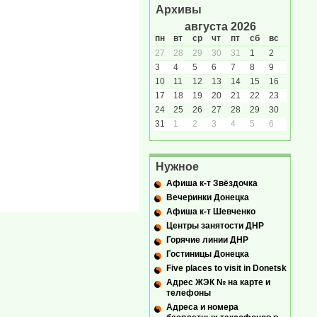
Архивы
августа 2026
пн
вт
ср
чт
пт
сб
вс
27
28
29
30
31
1
2
3
4
5
6
7
8
9
10
11
12
13
14
15
16
17
18
19
20
21
22
23
24
25
26
27
28
29
30
31
1
2
3
4
5
6
Нужное
Афиша к-т Звёздочка
Вечеринки Донецка
Афиша к-т Шевченко
Центры занятости ДНР
Горячие линии ДНР
Гостиницы Донецка
Five places to visit in Donetsk
Адрес ЖЭК № на карте и
телефоны
Адреса и номера