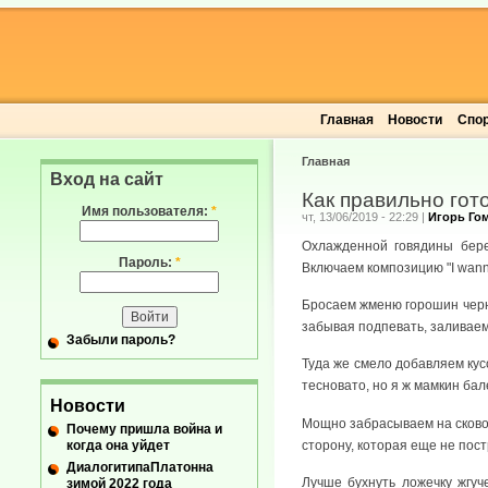
Главная
Новости
Спо
Главная
Вход на сайт
Как правильно гот
Имя пользователя:
*
чт, 13/06/2019 - 22:29
|
Игорь Го
Охлажденной говядины бере
Пароль:
*
Включаем композицию "I wanna
Бросаем жменю горошин черно
забывая подпевать, заливае
Забыли пароль?
Туда же смело добавляем кус
тесновато, но я ж мамкин бал
Новости
Мощно забрасываем на сковор
Почему пришла война и
когда она уйдет
сторону, которая еще не пост
ДиалогитипаПлатонна
Лучше бухнуть ложечку жгуч
зимой 2022 года