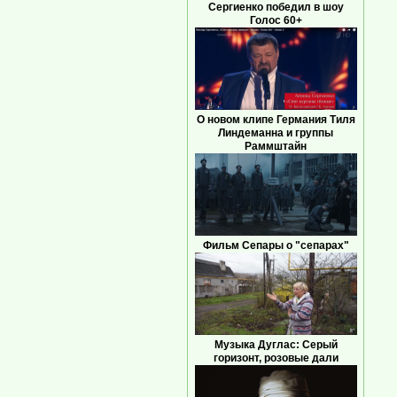
Сергиенко победил в шоу
Голос 60+
О новом клипе Германия Тиля
Линдеманна и группы
Раммштайн
Фильм Сепары о "сепарах"
Музыка Дуглас: Серый
горизонт, розовые дали