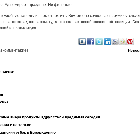
е. Ад пожирает праздных! Не филоньте!
 удобную тарелку и даем отдохнуть. Внутри оно сочное, а снаружи чуточку 
слегка шоколадного аромату, а чеснок - активной жизненной позиции. Без
лушайте правильную!
и комментариев
Новос
евченко
ля
очка
езные вчера продукты вдруг стали вредными сегодня
ении и не только
раинский отбор к Евровидению