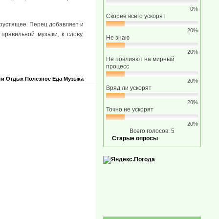
0%
Скорее всего ускорят
хрустящее. Перец добавляет и
20%
 правильной музыки, к слову,
Не знаю
20%
Не повлияют на мирный
процесс
ти
Отдых
Полезное
Еда
Музыка
20%
Вряд ли ускорят
20%
Точно не ускорят
20%
Всего голосов: 5
Старые опросы