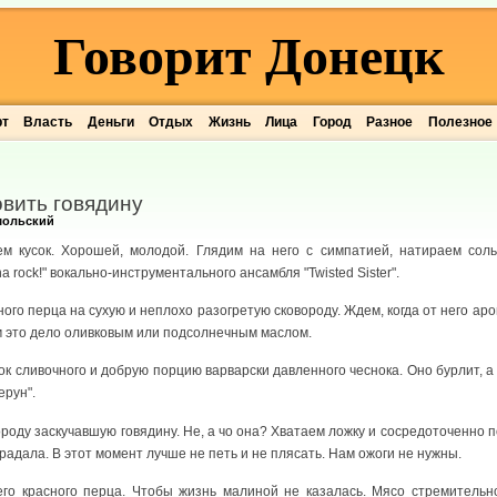
Говорит Донецк
рт
Власть
Деньги
Отдых
Жизнь
Лица
Город
Разное
Полезное
овить говядину
мольский
м кусок. Хорошей, молодой. Глядим на него с симпатией, натираем соль
 rock!" вокально-инструментального ансамбля "Twisted Sister".
го перца на сухую и неплохо разогретую сковороду. Ждем, когда от него ар
м это дело оливковым или подсолнечным маслом.
ок сливочного и добрую порцию варварски давленного чеснока. Оно бурлит, а
ерун".
оду заскучавшую говядину. Не, а чо она? Хватаем ложку и сосредоточенно
радала. В этот момент лучше не петь и не плясать. Нам ожоги не нужны.
его красного перца. Чтобы жизнь малиной не казалась. Мясо стремитель