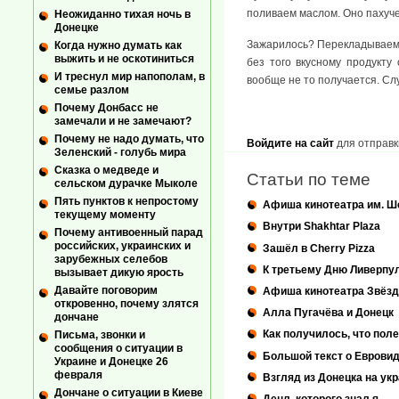
поливаем маслом. Оно пахуче
Неожиданно тихая ночь в
Донецке
Зажарилось? Перекладываем в
Когда нужно думать как
выжить и не оскотиниться
без того вкусному продукту 
И треснул мир напополам, в
вообще не то получается. С
семье разлом
Почему Донбасс не
замечали и не замечают?
Почему не надо думать, что
Войдите на сайт
для отправк
Зеленский - голубь мира
Сказка о медведе и
Статьи по теме
сельском дурачке Мыколе
Пять пунктов к непростому
Афиша кинотеатра им. Ш
текущему моменту
Внутри Shakhtar Plaza
Почему антивоенный парад
российских, украинских и
Зашёл в Cherry Pizza
зарубежных селебов
К третьему Дню Ливерпу
вызывает дикую ярость
Давайте поговорим
Афиша кинотеатра Звёзд
откровенно, почему злятся
Алла Пугачёва и Донецк
дончане
Как получилось, что пол
Письма, звонки и
сообщения о ситуации в
Большой текст о Евровид
Украине и Донецке 26
февраля
Взгляд из Донецка на ук
Дончане о ситуации в Киеве
Децл, которого знал я