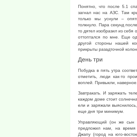
Понятно, что после 5.1 сп
загнал нас на АЗС. Там кр
только мы уснули – опять
толкнуло. Пара секунд после
то дятел изобразил из себя 
оттоптался по мне. Еще о
другой стороны нашей к
прикрыты разадточной колонк
День три
Побудка в пять утра соотве
отметить, люди как-то про
воплей. Привыкли, наверное.
Завтракать. И заряжать тел
каждом доме стоит солнечна
ели и заряжали выяснилось,
еще дня три минимум.
Управляющий (он же сын х
предложил нам, на время т
Джапу (город на юго-восто