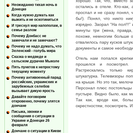
хорошо. Так, что, вместо 
Неожиданно тихая ночь в
остались в отеле. Кто-как,
Донецке
проспал и не сразу понял, 
Когда нужно думать как
бы!). Понял, что никто ни
выжить и не оскотиниться
изрядно. Заорал “На пол!!!”
И треснул мир напополам, в
минуты три (жена, правда,
семье разлом
похоже, немногим больше о
Почему Донбасс не
замечали и не замечают?
отвалилось пару кусков штук
Почему не надо думать, что
документы и самое необходи
Зеленский - голубь мира
Сказка о медведе и
Отель нам попался крепки
сельском дурачке Мыколе
прошелся и посмотрел.
Пять пунктов к непростому
Растрескались только ки
текущему моменту
штукатурка. Телевизоры по
Почему антивоенный парад
на крыше. Но это так, мелочи
российских, украинских и
зарубежных селебов
Персонал плюс постояльцы 
вызывает дикую ярость
пустыре. Видно было, как 
Давайте поговорим
Так как, вроде как, бо
откровенно, почему злятся
окрестностям, посмотреть. 
дончане
Письма, звонки и
сообщения о ситуации в
Украине и Донецке 26
февраля
Дончане о ситуации в Киеве