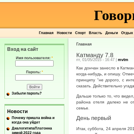
Говор
Главная
Новости
Спорт
Власть
Деньги
Отдых
Главная
Вход на сайт
Катманду 7.8
Имя пользователя:
*
пт, 01/05/2015 - 16:47
|
mvtm
Как дончан занесло в Катман
Пароль:
*
когда-нибудь, и опишу. Отме
принципу “не дорого, с инт
сказать. Действительно угада
Забыли пароль?
Дальше только то, что видел
района отеля далеко не о
семье.
Новости
День первый
Почему пришла война и
когда она уйдет
ДиалогитипаПлатонна
Итак, суббота, 24 апреля 201
зимой 2022 года