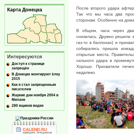
После второго удара афтер
Карта Донецка
Так что мы часа два про
сторонам. Особенно на дома 
В общем, часа через два
снизилась. Дружно решили за
газ-то в баллонах) и прихва
собирались пришла кома
открытые места. Правитель
Интересуются
сильного удара в промежут
Доступ к странице
Хорошо. Прихватили печен
запрещён
недалеко.
В Донецке монтируют ёлку
2015
Как я стал запрещенным
писателем
Жаркие дни ноября 2004 в
Милане
280 ящиков водки