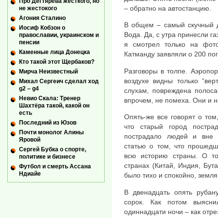
Про Дегтярева жесткого, но
– обратно на автостанцию.
не жестокого
Агония Сталино
В общем – самый скучный д
Иосиф Кобзон о
Вода. Да, с утра принесли г
православии, украинском и
пенсии
я смотрел только на фот
Каменные лица Донецка
Катманду заявляли о 200 по
Кто такой этот Щербаков?
Разговоры в толпе. Аэропор
Мирча Неизвестный
воздухе видны только “вер
Михал Сергеич сделал ход
g2 – g4
слухам, повреждена полоса
Невио Скала: Тренер
впрочем, не помеха. Они и на
Шахтёра такой, какой он
есть
Опять-же все говорят о том,
Последний из Юзов
что старый город постра
Почти монолог Алины
пострадало людей и вне 
Яровой
статью о том, что прошед
Сергей Бубка о спорте,
всю историю страны. О т
политике и бизнесе
странах (Китай, Индия, Бут
Футбол и смерть Ассана
Ндиайе
было тихо и спокойно, земля
В двенадцать опять рубану
сорок. Как потом выясн
одиннадцати ночи – как отре