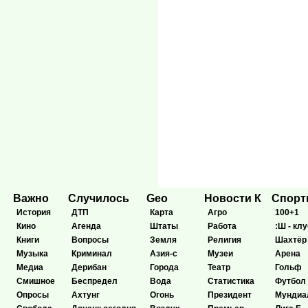
Важно
Случилось
Geo
Новости К
Спор
История
ДТП
Карта
Агро
100+1
Кино
Агенда
Штаты
Работа
:Ш - клу
Книги
Вопросы
Земля
Религия
Шахтёр
Музыка
Криминал
Азия-с
Музеи
Арена
Медиа
Дерибан
Города
Театр
Гольф
Смишное
Беспредел
Вода
Статистика
Футбол
Опросы
Ахтунг
Огонь
Президент
Мундиа