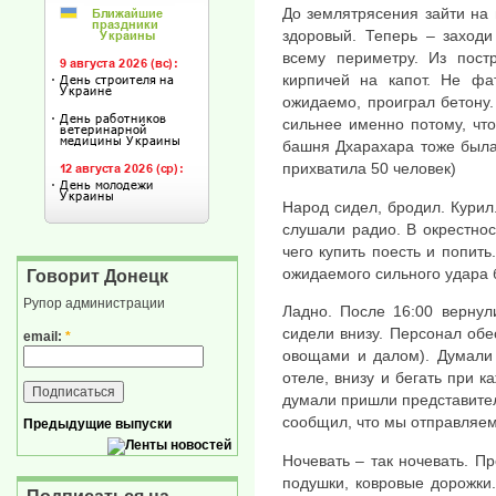
До землятрясения зайти на 
здоровый. Теперь – заходи 
всему периметру. Из пост
кирпичей на капот. Не фат
ожидаемо, проиграл бетону
сильнее именно потому, что
башня Дхарахара тоже была
прихватила 50 человек)
Народ сидел, бродил. Курил
слушали радио. В окрестнос
чего купить поесть и попит
ожидаемого сильного удара 
Говорит Донецк
Рупор администрации
Ладно. После 16:00 вернул
сидели внизу. Персонал обе
email:
*
овощами и далом). Думали 
отеле, внизу и бегать при к
думали пришли представите
сообщил, что мы отправляем
Предыдущие выпуски
Ночевать – так ночевать. П
подушки, ковровые дорожки.