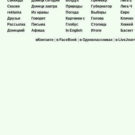
Свобода
Донецк сегодня
Воздух
Премьер
Лига Е
Сказки
Донецк завтра
Природы
Губернатор
Лига Ч
reklama
Их нравы
Погода
Выборы
Евро
Друзья
Говорят
Картинки с
Голова
Кличко
Рассылка
Письма
Глобус
Столица
Хоккей
Донецкий
Афиша
In English
Итоги
Баскет
вКонтакте
|
в FaceBook
|
в Одноклассниках
|
в LiveJour