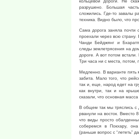
кольцевой дороги. Не ска
разрушено. Большая част
сложились. Где-то завалы р
техника. Видно было, что пр
Сама дорога заняла почти с
проехали через всю страну. 
Чанди Бейджянг и Бхаратп
следы землетрясения на дом
дороге. А вот потом встали.
Три часа ни с места, потом,
Медленно. В варианте пять 
забита. Мало того, что рей
так и, еще, народ едет на г
как внутри, так и на крыш
сказали, что основная масса
В общем так мы тряслись с 
рванули на восток. Вместо 8
что виды просто обалденные
соберемся в Покхару, она
(раньше вопрос с “лететь” д