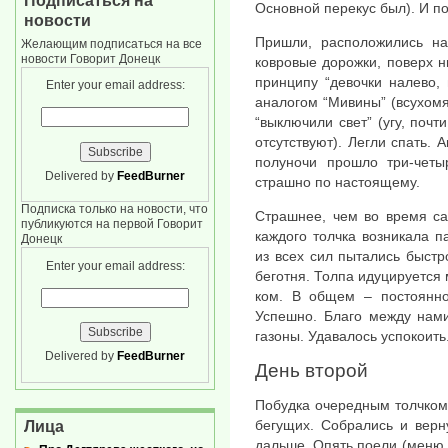
Подписаться на
Основной перекус был). И по
новости
Пришли, расположились на
Желающим подписаться на все
новости Говорит Донецк
ковровые дорожки, поверх н
принципу “девочки налево,
Enter your email address:
аналогом “Мивины” (всухомя
“выключили свет” (угу, почт
отсутствуют). Легли спать. 
полуночи прошло три-четыр
Delivered by
FeedBurner
страшно по настоящему.
Подписка только на новости, что
Страшнее, чем во время са
публикуются на первой Говорит
каждого толчка возникала п
Донецк
из всех сил пытались быстро
Enter your email address:
беготня. Толпа идуцируется 
ком. В общем – постоянно
Успешно. Благо между нам
газоны. Удавалось успокоить
Delivered by
FeedBurner
День второй
Побудка очередным толчком 
бегущих. Собрались и верн
Лица
дальше. Опять поели (меню 