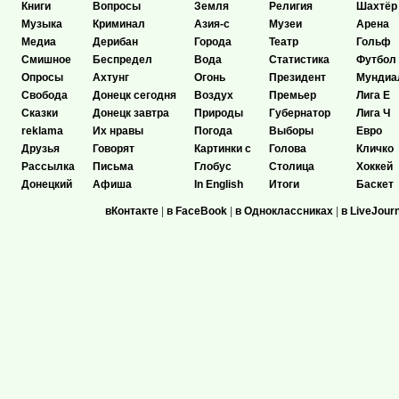
Книги
Вопросы
Земля
Религия
Шахтёр
Музыка
Криминал
Азия-с
Музеи
Арена
Медиа
Дерибан
Города
Театр
Гольф
Смишное
Беспредел
Вода
Статистика
Футбол
Опросы
Ахтунг
Огонь
Президент
Мундиа
Свобода
Донецк сегодня
Воздух
Премьер
Лига Е
Сказки
Донецк завтра
Природы
Губернатор
Лига Ч
reklama
Их нравы
Погода
Выборы
Евро
Друзья
Говорят
Картинки с
Голова
Кличко
Рассылка
Письма
Глобус
Столица
Хоккей
Донецкий
Афиша
In English
Итоги
Баскет
вКонтакте
|
в FaceBook
|
в Одноклассниках
|
в LiveJour