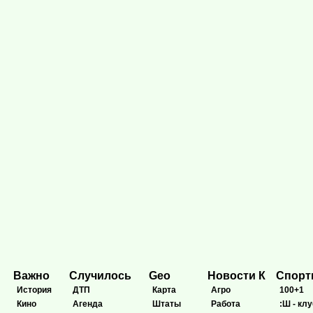
Важно
Случилось
Geo
Новости К
Спор
История
ДТП
Карта
Агро
100+1
Кино
Агенда
Штаты
Работа
:Ш - клу