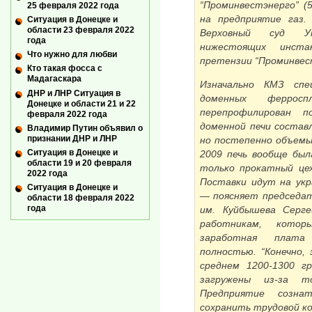
“Проминвестэнерго” (5
25 февраля 2022 года
на предприятие газ.
Ситуация в Донецке и
области 23 февраля 2022
Верховный суд Ук
года
нижестоящих инста
Что нужно для любви
претензии “Проминвес
Кто такая фосса с
Мадагаскара
Изначально КМЗ спец
ДНР и ЛНР Ситуация в
доменных феррос
Донецке и области 21 и 22
перепрофилирован п
февраля 2022 года
доменной печи составл
Владимир Путин объявил о
признании ДНР и ЛНР
но постепенно объемы 
Ситуация в Донецке и
2009 печь вообще был
области 19 и 20 февраля
только прокатный цех
2022 года
Поставки идут на укра
Ситуация в Донецке и
— поясняет председа
области 18 февраля 2022
года
им. Куйбышева Серге
работникам, котор
заработная плата
полностью. “Конечно,
среднем 1200-1300 г
загружены из-за т
Предприятие созн
сохранить трудовой ко