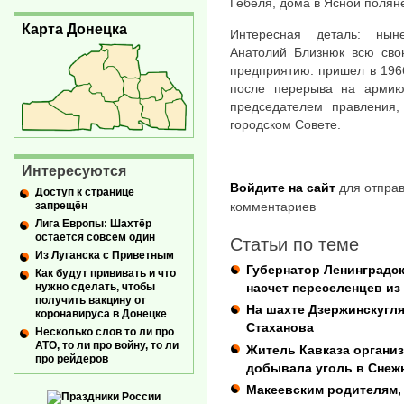
Гебеля, дома в Ясной поляне
Карта Донецка
Интересная деталь: нын
Анатолий Близнюк всю сво
предприятию: пришел в 196
после перерыва на армию
председателем правления,
городском Совете.
Интересуются
Войдите на сайт
для отправ
Доступ к странице
запрещён
комментариев
Лига Европы: Шахтёр
остается совсем один
Статьи по теме
Из Луганска с Приветным
Губернатор Ленинградск
Как будут прививать и что
нужно сделать, чтобы
насчет переселенцев из
получить вакцину от
На шахте Дзержинскугля
коронавируса в Донецке
Стаханова
Несколько слов то ли про
АТО, то ли про войну, то ли
Житель Кавказа организ
про рейдеров
добывала уголь в Снеж
Макеевским родителям,