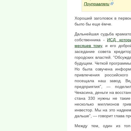
Поуправляли
Хороший заголовок в первои
было бы еще ёмче.
Дальнейшая судьба крамато
собственника -
ИСД, котор
месяцев тому
, и его добр
заседание совета кредито
городских властей. “Обсужд
будущем. Четкой программы
Но была озвучена информ
привлечения российског
посещала наш завод. Ве
предприятия”, — подели
Чекасина, деньги на восста
стана 330 нужны не таки
несколько миллионов гр
инвестор. Мы на это надее
дальше”, — говорит глава п
Между тем, один из топ-