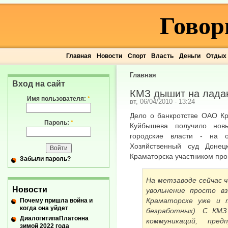
Говор
Главная
Новости
Спорт
Власть
Деньги
Отдых
Главная
Вход на сайт
КМЗ дышит на лада
Имя пользователя:
*
вт, 06/04/2010 - 13:24
Дело о банкротстве ОАО Кр
Пароль:
*
Куйбышева получило нов
городские власти - на 
Хозяйственный суд Донец
Краматорска участником про
Забыли пароль?
На метзаводе сейчас ч
Новости
увольнение просто в
Краматорске уже и т
Почему пришла война и
когда она уйдет
безработных). С КМЗ
ДиалогитипаПлатонна
коммуникаций, пред
зимой 2022 года