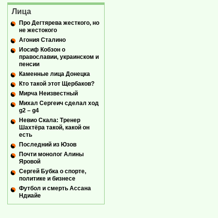
Лица
Про Дегтярева жесткого, но
не жестокого
Агония Сталино
Иосиф Кобзон о
православии, украинском и
пенсии
Каменные лица Донецка
Кто такой этот Щербаков?
Мирча Неизвестный
Михал Сергеич сделал ход
g2 – g4
Невио Скала: Тренер
Шахтёра такой, какой он
есть
Последний из Юзов
Почти монолог Алины
Яровой
Сергей Бубка о спорте,
политике и бизнесе
Футбол и смерть Ассана
Ндиайе