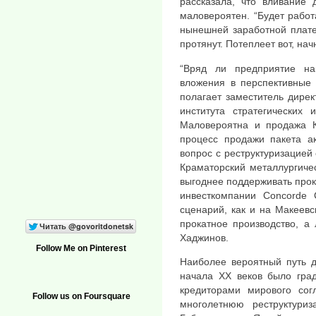
рассказала, что вливание
маловероятен. “Будет работ
нынешней заработной плате
протянут. Потеплеет вот, на
“Вряд ли предприятие на
вложения в перспективные
полагает заместитель дире
института стратегических
Маловероятна и продажа 
процесс продажи пакета а
вопрос с реструктуризацией 
Краматорский металлургиче
выгоднее поддерживать прок
инвесткомпании Concorde C
сценарий, как и на Макеев
прокатное производство, а
Хаджинов.
Follow Me on Pinterest
Наиболее вероятный путь д
начала XX веков было гра
кредиторами мирового сог
Follow us on Foursquare
многолетнюю реструктуриз