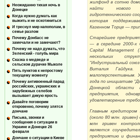
жилфонд в сотню домо
Неожиданно тихая ночь в
найти нового ба
Донецке
гидротехнического соо
Когда нужно думать как
которая поддержив
выжить и не оскотиниться
Казенном Торце — при
И треснул мир напополам, в
семье разлом
Старейшее предприят
Почему Донбасс не
замечали и не замечают?
— в середине 2000-х 
Почему не надо думать, что
Capital Management
Зеленский - голубь мира
нескольких струк
Сказка о медведе и
“Индустриальный союз
сельском дурачке Мыколе
Виталия Гайдука.
Пять пунктов к непростому
малоперспективным. У
текущему моменту
года по инициативе “Д
Почему антивоенный парад
российских, украинских и
Донецкой области 
зарубежных селебов
предприятия, одно
вызывает дикую ярость
удовлетворение требо
Давайте поговорим
откровенно, почему злятся
Главным кредитором 
дончане
(около 80 млн. гривен
Письма, звонки и
сообщения о ситуации в
млн гривен контрол
Украине и Донецке 26
является соучредите
февраля
предприятию и финан
Дончане о ситуации в Киеве