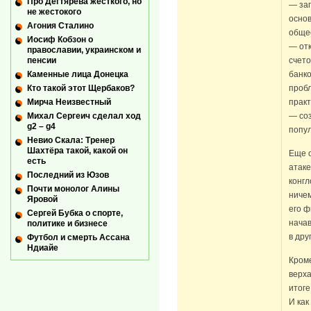
Про Дегтярева жесткого, но
— зап
не жестокого
основ
Агония Сталино
обще
Иосиф Кобзон о
— от
православии, украинском и
счето
пенсии
банко
Каменные лица Донецка
пробл
Кто такой этот Щербаков?
практ
Мирча Неизвестный
— со
Михал Сергеич сделал ход
g2 – g4
попу
Невио Скала: Тренер
Шахтёра такой, какой он
Еще о
есть
атаке
Последний из Юзов
конгл
Почти монолог Алины
ничем
Яровой
его 
Сергей Бубка о спорте,
начав
политике и бизнесе
в дру
Футбол и смерть Ассана
Ндиайе
Кроме
верх
итоге
И как