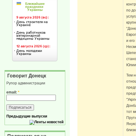
конт
по д
услуг
крупн
“Донк
Евро
и его
Несмо
Шепел
стано
Юлии
Тем н
Говорит Донецк
отно
Рупор администрации
пред
email:
*
пред
“Укрп
Донба
тот 
Предыдущие выпуски
Прутн
Януко
близк