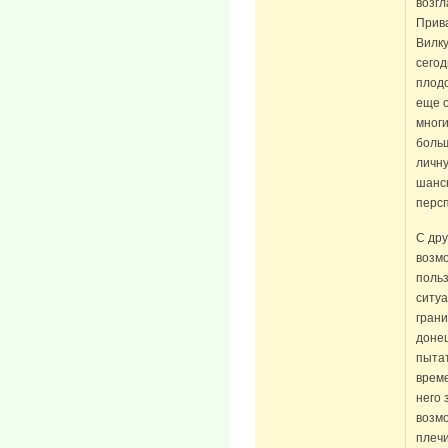
возг
Прива
Вилку
сегод
плод
еще о
многи
больш
личну
шансы
персп
С дру
возмо
польз
ситуа
грани
доне
пытат
време
него 
возмо
плечи