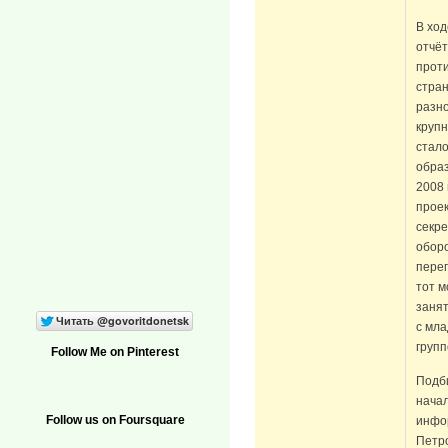
В ход
отчёт
прот
стран
разно
крупн
стало
образ
2008 
проек
секр
оборо
перег
тот 
заня
с мл
групп
Follow Me on Pinterest
Подби
начал
Follow us on Foursquare
инфо
Петро