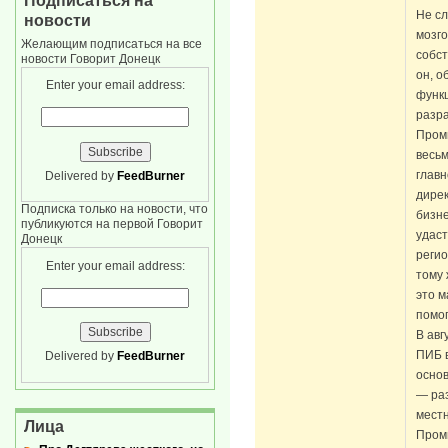
Подписаться на
Не сл
новости
мозг
Желающим подписаться на все
собст
новости Говорит Донецк
он, о
Enter your email address:
функ
разра
Проми
весьм
глав
Delivered by
FeedBurner
дире
Подписка только на новости, что
бизне
публикуются на первой Говорит
удаст
Донецк
регио
Enter your email address:
тому 
это м
помог
В авг
ПИБ в
Delivered by
FeedBurner
основ
— ра
мест
Лица
Пром