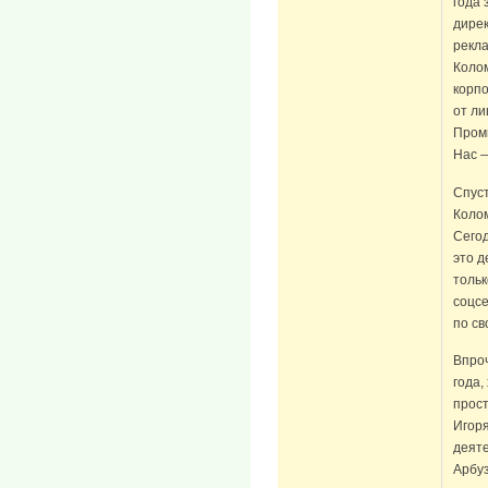
года 
дирек
рекла
Колом
корп
от л
Проми
Нас —
Спуст
Колом
Сегод
это д
тольк
соцсе
по св
Впроч
года
прост
Игоря
деят
Арбуз