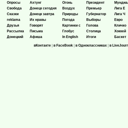
Опросы
Ахтунг
Огонь
Президент
Мундиа
Свобода
Донецк сегодня
Воздух
Премьер
Лига Е
Сказки
Донецк завтра
Природы
Губернатор
Лига Ч
reklama
Их нравы
Погода
Выборы
Евро
Друзья
Говорят
Картинки с
Голова
Кличко
Рассылка
Письма
Глобус
Столица
Хоккей
Донецкий
Афиша
In English
Итоги
Баскет
вКонтакте
|
в FaceBook
|
в Одноклассниках
|
в LiveJour