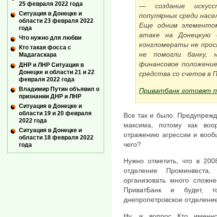
25 февраля 2022 года
— создание искусс
Ситуация в Донецке и
популярных среди насе
области 23 февраля 2022
Еще одним элементом
года
атаке на Донецкую 
Что нужно для любви
конгломераты не про
Кто такая фосса с
не помогли банку, 
Мадагаскара
финансовое положение
ДНР и ЛНР Ситуация в
Донецке и области 21 и 22
средства со счетов в 
февраля 2022 года
Владимир Путин объявил о
Приватбанк готовят п
признании ДНР и ЛНР
Ситуация в Донецке и
области 19 и 20 февраля
Все так и было. Предупрежд
2022 года
максима, потому как воо
Ситуация в Донецке и
отражению агрессии и вооб
области 18 февраля 2022
чего?
года
Нужно отметить, что в 200
отделение Проминвеста
организовать много сложне
ПриватБанк и будет, 
днепропетровское отделение
Ну, и вопрос Кто именно