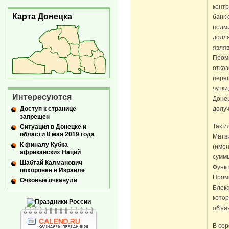
конт
Карта Донецка
банк 
полми
долл
явля
Проми
отказ
перег
чутки
Интересуются
Донец
Доступ к странице
долуч
запрещён
Так и
Ситуация в Донецке и
области 8 мая 2019 года
Матви
К финалу Кубка
(име
африканских Наций
сумм
Шабтай Калманович
Функ
похоронен в Израиле
Проми
Очковые очканули
Блок
котор
объя
В се