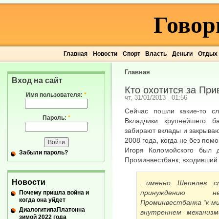
Говор
Главная
Новости
Спорт
Власть
Деньги
Отдых
Главная
Вход на сайт
Кто охотится за Пр
Имя пользователя:
*
чт, 31/01/2013 - 01:56
Сейчас пошли какие-то сл
Пароль:
*
Вкладчики крупнейшего 
забирают вклады и закрываю
2008 года, когда не без по
Игоря Коломойского был д
Забыли пароль?
Проминвестбанк, входивший 
Новости
...именно Шепелев 
принуждению нес
Почему пришла война и
когда она уйдет
Проминвестбанка “к ми
ДиалогитипаПлатонна
внутреннем механизм
зимой 2022 года