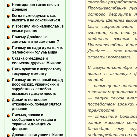
способен разработать 
Неожиданно тихая ночь в
Проминвестбанке пус
Донецке
острого дефицита ли
Когда нужно думать как
мишени Шепелев выби
выжить и не оскотиниться
было сосредоточено 
И треснул мир напополам, в
семье разлом
очевидно, что если 
Почему Донбасс не
отдельно взятом р
замечали и не замечают?
Проминвестбанк. К том
Почему не надо думать, что
Донбасс — это малая 
Зеленский - голубь мира
олигархи помогают.
Сказка о медведе и
сельском дурачке Мыколе
В августе-сентябре 
Пять пунктов к непростому
вошла в активную ф
текущему моменту
стадий:
Почему антивоенный парад
российских, украинских и
— размещение пропла
зарубежных селебов
о тяжелом финансовом
вызывает дикую ярость
— запуск слухов анал
Давайте поговорим
посредством громких
откровенно, почему злятся
дончане
транспорте;
Письма, звонки и
— открытие большого
сообщения о ситуации в
затем массовое снят
Украине и Донецке 26
благодаря чему сл
февраля
подтверждаться на пр
Дончане о ситуации в Киеве