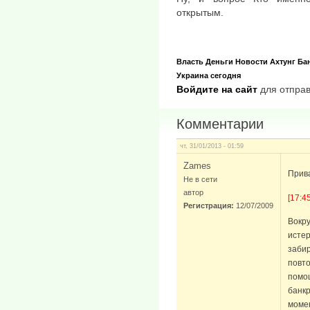
открытым.
Власть
Деньги
Новости
Ахтунг
Ба
Украина сегодня
Войдите на сайт
для отправ
Комментарии
чт, 31/01/2013 - 01:59
Zames
Прива
Не в сети
автор
[17:4
Регистрация:
12/07/2009
Вокру
истер
забир
повто
помо
банкр
момен