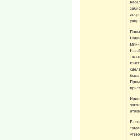
насе
забир
досро
удар 
Попы
Нацио
Минис
Разо
тольк
конс
сдела
была
Проми
прист
Ирон
заклю
атаке
В сво
тогд
утвер