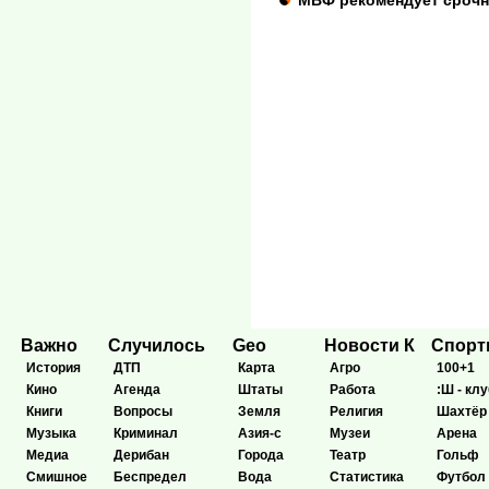
МВФ рекомендует срочн
Важно
Случилось
Geo
Новости К
Спор
История
ДТП
Карта
Агро
100+1
Кино
Агенда
Штаты
Работа
:Ш - клу
Книги
Вопросы
Земля
Религия
Шахтёр
Музыка
Криминал
Азия-с
Музеи
Арена
Медиа
Дерибан
Города
Театр
Гольф
Смишное
Беспредел
Вода
Статистика
Футбол