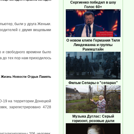
Сергиенко победил в шоу
Голос 60+
пьютер, были у друга Женьки.
т родителей с двумя вещевыми
О новом клипе Германия Тиля
Линдеманна и группы
Раммштайн
го и свободного времени было
 а до тех пор нам приходилось
Жизнь
Новости
Отдых
Память
Фильм Сепары о "сепарах"
D-19 на территории Донецкой
век, зарегистрировано 4728
Музыка Дуглас: Серый
горизонт, розовые дали
питализированы 206 человек.