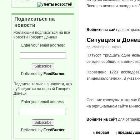
Всего на лечении находятся 3
Подписаться на
новости
Войдите на сайт
для отправк
Желающим подписаться на все
новости Говорит Донецк
Ситуация в Донец
Enter your email address:
сб, 25/09/2021 - 00:48
Пятьсот тридцать один нов
сегодня сообщили в министе
Проведено 1223 исследова
Delivered by
FeedBurner
эпидемиологически. В указан
Подписка только на новости, что
публикуются на первой Говорит
Донецк
Осенние каникулы в школах Д
Enter your email address:
на официальном сайте минист
Войдите на сайт
для отправк
Delivered by
FeedBurner
« первая
‹ предыдуща