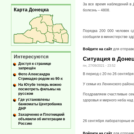
За все время наблюдений в 
Карта Донецка
болезнь – 4808.
Порядка 200 000 человек с
сообщили в министерстве зд
Войдите на сайт
для отправк
Интересуются
Ситуация в Донец
Доступ к странице
пн, 27/09/2021 - 23:52
запрещён
В период с 20 по 26 сентября
Фото Александра
Стринадко родом из 90-х
У семьи из Ленинского района
На Ютубе теперь можно
посмотреть фильмы на
русском
Поздравляем счастливые семь
Где установлены
здоровья и мирного неба над 
банкоматы Центробанка
ДНР
Захарченко и Плотницкий
объявили об интеграции в
26 сентября лабораторные и
Россию
Войдите на сайт
для отправк