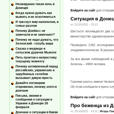
Неожиданно тихая ночь в
Донецке
Войдите на сайт
для отправк
Когда нужно думать как
выжить и не оскотиниться
Ситуация в Донец
И треснул мир напополам, в
пт, 01/10/2021 - 23:13
семье разлом
Почему Донбасс не
Шестьсот восемьдесят два с
замечали и не замечают?
министерстве здравоохранен
Почему не надо думать, что
Зеленский - голубь мира
Проведено 1392 исследовани
Сказка о медведе и
эпидемиологически. В указан
сельском дурачке Мыколе
Пять пунктов к непростому
За все время наблюдений в 
текущему моменту
болезнь – 4960 человек.
Почему антивоенный парад
российских, украинских и
зарубежных селебов
вызывает дикую ярость
Горняки шахты имени Челюски
Давайте поговорим
Об этом сообщили в пресс-сл
откровенно, почему злятся
дончане
Письма, звонки и
Войдите на сайт
для отправк
сообщения о ситуации в
Украине и Донецке 26
Про беженца из Д
февраля
пт, 01/10/2021 - 14:31
|
Игорь Го
Дончане о ситуации в Киеве