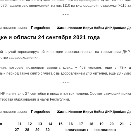
570 пациентов с пневмонией, из них 1110 на кислородной поддержке (+116 за 
* * *
и комментариев
Подробнее
Жизнь
Новости
Вирус
Война
ДНР
Донбасс
До
ке и области 24 сентября 2021 года
ый случай коронавирусной инфекции зарегистрирован на территории ДНР 
рстве здравоохранения.
ния, которые позволили выявить ковид у 458 человек, еще у 73-х ди
ный период также снято с учета с выздоровлением 246 жителей, еще 23 - уме
* * *
НР начнутся с 27 сентября и продлятся три недели. Соответствующий прик
ерства образования и науки Республики.
и комментариев
Подробнее
Жизнь
Новости
Вирус
Война
ДНР
Донбасс
До
я
…
11
12
13
14
15
16
17
18
19
20
21
27
28
29
30
…
следующая ›
последняя »