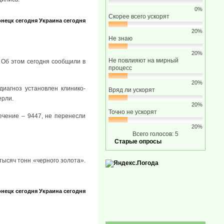
0%
Скорее всего ускорят
нецк сегодня
Украина сегодня
20%
Не знаю
20%
Не повлияют на мирный
 Об этом сегодня сообщили в
процесс
20%
диагноз установлен клинико-
Вряд ли ускорят
ерли.
20%
Точно не ускорят
ечение – 9447, не перенесли
20%
Всего голосов: 5
Старые опросы
тысяч тонн «черного золота».
нецк сегодня
Украина сегодня