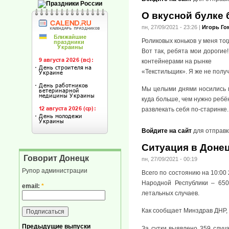
О вкусной булке 
пн, 27/09/2021 - 23:26
|
Игорь Го
Роликовых коньков у меня то
Вот так, ребята мои дорогие
контейнерами на рынке
«Текстильщик». Я же не получи
Мы целыми днями носились по
куда больше, чем нужно ребён
развлекать себя по-старинке.
Войдите на сайт
для отправк
Ситуация в Донец
Говорит Донецк
пн, 27/09/2021 - 00:19
Рупор администрации
Всего по состоянию на 10:0
Народной Республики – 650
email:
*
летальных случаев.
Как сообщает Минздрав ДНР, 
Предыдущие выпуски
За сутки выявлено 359 случ