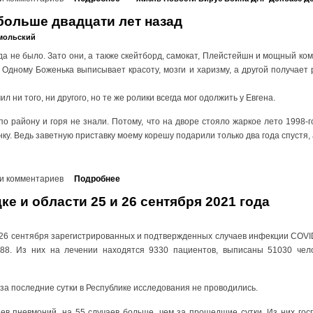
больше двадцати лет назад
мольский
гда не было. Зато они, а также скейтборд, самокат, Плейстейшн и мощный ком
! Одному Боженька выписывает красоту, мозги и харизму, а другой получае
л ни того, ни другого, но те же ролики всегда мог одолжить у Евгена.
 району и горя не знали. Потому, что на дворе стояло жаркое лето 1998-
ку. Ведь заветную приставку моему корешу подарили только два года спустя,
и комментариев
Подробнее
ке и области 25 и 26 сентября 2021 года
0 26 сентября зарегистрированных и подтвержденных случаев инфекции COVI
88. Из них на лечении находятся 9330 пациентов, выписаны 51030 чело
за последние сутки в Республике исследования не проводились.
аев пневмоний, на 55 случаев больше, чем за прошедшие сутки. Из них гос