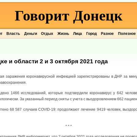
Говорит Донецк
рт
Власть
Деньги
Отдых
Жизнь
Лица
Город
Разное
Полезное
ке и области 2 и 3 октября 2021 года
чая заражения коронавирусной инфекцией зарегистрированы в ДНР за мину
равоохранения.
дено 1466 исследований, которые подтвердили коронавирус у 642 челове
логически. За указанный период сняты с учета с выздоровлением 662 пациент
чтено 68 587 случаев COVID-19: продолжают лечение 9419 человек, выздор
* * *
хранения ДНР информирует, что 2 октября 2021 года исследования не прово