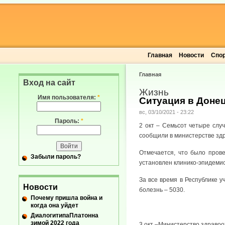
Главная
Новости
Спо
Главная
Вход на сайт
Жизнь
Имя пользователя:
*
Ситуация в Донец
вс, 03/10/2021 - 23:22
Пароль:
*
2 окт – Семьсот четыре слу
сообщили в министерстве зд
Отмечается, что было прове
Забыли пароль?
установлен клинико-эпидемио
За все время в Республике у
Новости
болезнь – 5030.
Почему пришла война и
когда она уйдет
ДиалогитипаПлатонна
зимой 2022 года
3 окт –Министерство здравоо