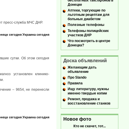
бесплатных таксофонов в
Донецке
Аптеки, торгующие по
льготным рецептам для
больных диабетом
ет пресс-служба МЧС ДНР.
Полезные телефоны
Телефоны полицейских
нецк сегодня
Украина сегодня
участков ДНР
Что посмотреть в центре
Донецка?
вшие сутки. Об этом сегодня
Доска объявлений
Желающим дать
объявление
агноз установлен клинико-
Про Slando
ли.
Правила
Ищу литературу, нужны
ечение – 9654, не перенесли
именно твердые копии
Ремонт, продажа и
восстановление станков
нецк сегодня
Украина сегодня
Новое фото
Кто не скачет, тот...