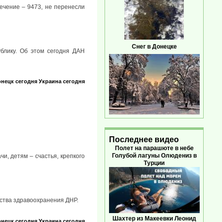
ечение – 9473, не перенесли
Снег в Донецке
блику. Об этом сегодня ДАН
нецк сегодня
Украина сегодня
Последнее видео
Полет на парашюте в небе
Голубой лагуны Олюдениз в
и, детям – счастья, крепкого
Турции
ства здравоохранения ДНР.
Шахтер из Макеевки Леонид
нецк сегодня
Украина сегодня