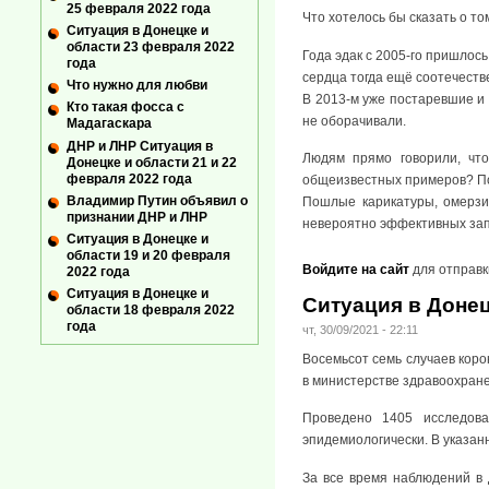
25 февраля 2022 года
Что хотелось бы сказать о т
Ситуация в Донецке и
области 23 февраля 2022
Года эдак с 2005-го пришлос
года
сердца тогда ещё соотечеств
Что нужно для любви
В 2013-м уже постаревшие и 
Кто такая фосса с
не оборачивали.
Мадагаскара
ДНР и ЛНР Ситуация в
Людям прямо говорили, что
Донецке и области 21 и 22
февраля 2022 года
общеизвестных примеров? Поч
Владимир Путин объявил о
Пошлые карикатуры, омерзи
признании ДНР и ЛНР
невероятно эффективных запа
Ситуация в Донецке и
области 19 и 20 февраля
Войдите на сайт
для отправк
2022 года
Ситуация в Донецке и
Ситуация в Донец
области 18 февраля 2022
года
чт, 30/09/2021 - 22:11
Восемьсот семь случаев кор
в министерстве здравоохране
Проведено 1405 исследова
эпидемиологически. В указан
За все время наблюдений в 