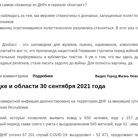
ом самом «беженце из ДНР» в сериале «Контакт»?
ь наблюдать за тем, как мерзкие стереотипы о дончанах, запущенные политте
енников.
вконец оскотинившиеся политтехнологи разучились стесняться. В этот раз г
 Донбасс - это заповедник для жуликов, пьяниц, наркоманов, алкоголик
итайте все то, что пропаганда нацистской Германии строчила перед войной
тельные перформансы и кубометры текстов. А уж о том, что мы здесь ду
дных регионов, стали писать задолго до войны. Для полноты картины, да.
и комментариев
Подробнее
Видео
Город
Жизнь
Нов
ке и области 30 сентября 2021 года
онавирусной инфекции диагностировано на территории ДНР за минувшие сутк
ния Республики.
ний, которые позволили выявить ковид у 650 человек, еще у 157 ди
ный период также снято с учета с выздоровлением 565 жителей, еще 41 - умер
ДНР учтено 67 201 случай COVID-19: выздоровел – 52 471, продолжают л