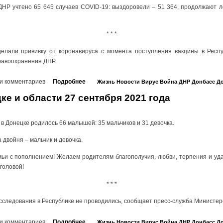
ДНР учтено 65 645 случаев COVID-19: выздоровели – 51 364, продолжают л
* * *
делали прививку от коронавируса с момента поступления вакцины в Респу
равоохранения ДНР.
и комментариев
Подробнее
Жизнь
Новости
Вирус
Война
ДНР
Донбасс
До
ке и области 27 сентября 2021 года
 в Донецке родилось 66 малышей: 35 мальчиков и 31 девочка.
 двойня – мальчик и девочка.
и с пополнением! Желаем родителям благополучия, любви, терпения и удач
головой!
* * *
сследования в Республике не проводились, сообщает пресс-служба Министер
и комментариев
Подробнее
Жизнь
Новости
Вирус
Война
ДНР
Донбасс
До