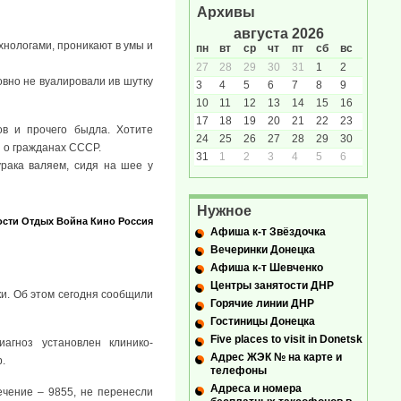
Архивы
августа 2026
хнологами, проникают в умы и
пн
вт
ср
чт
пт
сб
вс
27
28
29
30
31
1
2
овно не вуалировали ив шутку
3
4
5
6
7
8
9
10
11
12
13
14
15
16
17
18
19
20
21
22
23
ов и прочего быдла. Хотите
24
25
26
27
28
29
30
 о гражданах СССР.
31
1
2
3
4
5
6
рака валяем, сидя на шее у
Нужное
ости
Отдых
Война
Кино
Россия
Афиша к-т Звёздочка
Вечеринки Донецка
Афиша к-т Шевченко
Центры занятости ДНР
и. Об этом сегодня сообщили
Горячие линии ДНР
Гостиницы Донецка
Five places to visit in Donetsk
агноз установлен клинико-
Адрес ЖЭК № на карте и
.
телефоны
Адреса и номера
ечение – 9855, не перенесли