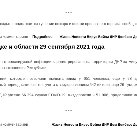
* * *
асядько продолжается тушение пожара и поиски пропавшего горняка, сообща
и комментариев
Подробнее
Жизнь
Новости
Вирус
Война
ДНР
Донбасс
До
ке и области 29 сентября 2021 года
ев коронавирусной инфекции зарегистрировано на территории ДНР за мину
равоохранения Республики.
ний, которые позволили выявить ковид у 651 человека, еще у 98 ди
ный период также снято с учета с выздоровлением 542 жителя, еще 26 - умер
ДНР учтено 66 394 случая COVID-19: выздоровели – 51 906, продолжают л
* * *
и комментариев
Жизнь
Новости
Вирус
Война
ДНР
Дом
Донбасс
До