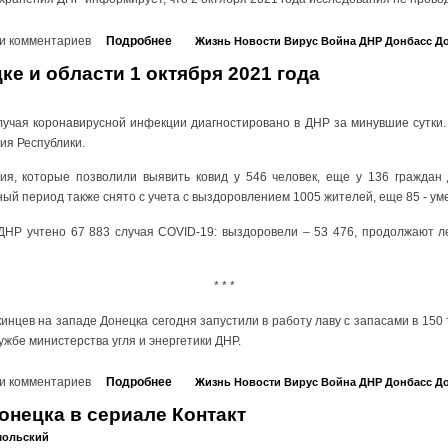
и комментариев
Подробнее
Жизнь
Новости
Вирус
Война
ДНР
Донбасс
До
ке и области 1 октября 2021 года
лучая коронавирусной инфекции диагностировано в ДНР за минувшие сутки.
ия Республики.
я, которые позволили выявить ковид у 546 человек, еще у 136 граждан 
ный период также снято с учета с выздоровлением 1005 жителей, еще 85 - ум
ДНР учтено 67 883 случая COVID-19: выздоровели – 53 476, продолжают л
* * *
нцев на западе Донецка сегодня запустили в работу лаву с запасами в 150 
ужбе министерства угля и энергетики ДНР.
и комментариев
Подробнее
Жизнь
Новости
Вирус
Война
ДНР
Донбасс
До
онецка в сериале Контакт
мольский