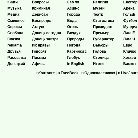
Книги
Вопросы
Земля
Религия
Шахтёр
Музыка
Криминал
Азия-с
Музеи
Арена
Медиа
Дерибан
Города
Театр
Гольф
Смишное
Беспредел
Вода
Статистика
Футбол
Опросы
Ахтунг
Огонь
Президент
Мундиа
Свобода
Донецк сегодня
Воздух
Премьер
Лига Е
Сказки
Донецк завтра
Природы
Губернатор
Лига Ч
reklama
Их нравы
Погода
Выборы
Евро
Друзья
Говорят
Картинки с
Голова
Кличко
Рассылка
Письма
Глобус
Столица
Хоккей
Донецкий
Афиша
In English
Итоги
Баскет
вКонтакте
|
в FaceBook
|
в Одноклассниках
|
в LiveJour