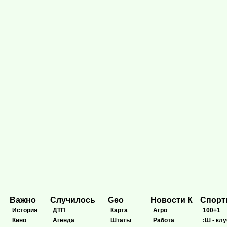
Важно
Случилось
Geo
Новости К
Спор
История
ДТП
Карта
Агро
100+1
Кино
Агенда
Штаты
Работа
:Ш - клу