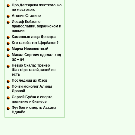
Про Дегтярева жесткого, но
не жестокого
Агония Сталино
Иосиф Кобзон о
православии, украинском и
пенсии
Каменные лица Донецка
Кто такой этот Щербаков?
Мирча Неизвестный
Михал Сергеич сделал ход
g2 – g4
Невио Скала: Тренер
Шахтёра такой, какой он
есть
Последний из Юзов
Почти монолог Алины
Яровой
Сергей Бубка о спорте,
политике и бизнесе
Футбол и смерть Ассана
Ндиайе