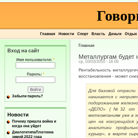
Говор
Главная
Новости
Спорт
Власть
Деньги
Отдых
Главная
Вход на сайт
Металлургам будет н
Имя пользователя:
*
ср, 03/03/2010 - 16:05
Рентабельность металлургич
Пароль:
*
восстановления - может сниз
Для базовой отрасли
Забыли пароль?
начинается с неприят
подорожанием железно
«ДЕЛО» (№32 от 2.0
Новости
меткомпаниям уже в 
цен на коксующийся 
Почему пришла война и
когда она уйдет
аналитики профильн
ДиалогитипаПлатонна
курьер», в марте сыр
зимой 2022 года