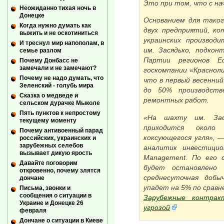
Это при том, что с на
Неожиданно тихая ночь в
Донецке
Основанием для таког
Когда нужно думать как
двух предприятий, ко
выжить и не оскотиниться
украинских производ
И треснул мир напополам, в
им. Засядько, подко
семье разлом
Партии регионов Еф
Почему Донбасс не
замечали и не замечают?
госкомпании «Красноли
Почему не надо думать, что
что в первый весенни
Зеленский - голубь мира
до 50% производств
Сказка о медведе и
ремонтных работ.
сельском дурачке Мыколе
Пять пунктов к непростому
«На шахту им. Зас
текущему моменту
приходится около
Почему антивоенный парад
коксующегося угля», 
российских, украинских и
зарубежных селебов
аналитик инвестицио
вызывает дикую ярость
Management. По его 
Давайте поговорим
будет остановлено 
откровенно, почему злятся
среднесуточная добы
дончане
упадет на 5% по сравн
Письма, звонки и
сообщения о ситуации в
Зарубежные контрак
Украине и Донецке 26
угрозой
февраля
Дончане о ситуации в Киеве