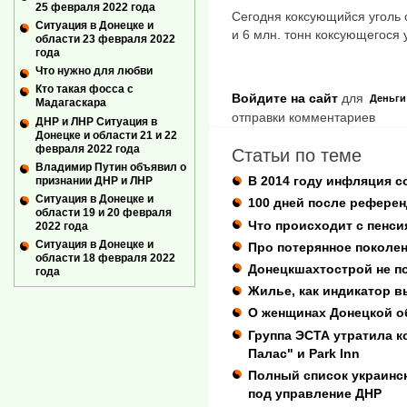
25 февраля 2022 года
Сегодня коксующийся уголь 
Ситуация в Донецке и
и 6 млн. тонн коксующегося 
области 23 февраля 2022
года
Что нужно для любви
Кто такая фосса с
Войдите на сайт
для
Деньги
Мадагаскара
отправки комментариев
ДНР и ЛНР Ситуация в
Донецке и области 21 и 22
февраля 2022 года
Статьи по теме
Владимир Путин объявил о
В 2014 году инфляция с
признании ДНР и ЛНР
Ситуация в Донецке и
100 дней после рефере
области 19 и 20 февраля
Что происходит с пенси
2022 года
Ситуация в Донецке и
Про потерянное поколен
области 18 февраля 2022
Донецкшахтострой не по
года
Жилье, как индикатор в
О женщинах Донецкой об
Группа ЭСТА утратила к
Палас" и Park Inn
Полный список украинс
под управление ДНР