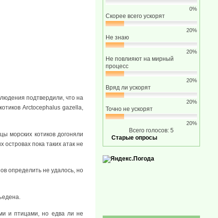
0%
Скорее всего ускорят
20%
Не знаю
20%
Не повлияют на мирный
процесс
20%
Вряд ли ускорят
людения подтвердили, что на
20%
отиков Arctocephalus gazella,
Точно не ускорят
20%
Всего голосов: 5
цы морских котиков догоняли
Старые опросы
х островах пока таких атак не
ов определить не удалось, но
ъедена.
ми и птицами, но едва ли не