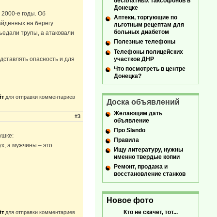
бесплатных таксофонов в
Донецке
2000-е годы. Об
Аптеки, торгующие по
айденных на берегу
льготным рецептам для
больных диабетом
ъедали трупы, а атаковали
Полезные телефоны
Телефоны полицейских
участков ДНР
дставлять опасность и для
Что посмотреть в центре
Донецка?
йт
для отправки комментариев
Доска объявлений
Желающим дать
#3
объявление
Про Slando
ушке:
Правила
ух, а мужчины – это
Ищу литературу, нужны
именно твердые копии
Ремонт, продажа и
восстановление станков
Новое фото
Кто не скачет, тот...
йт
для отправки комментариев