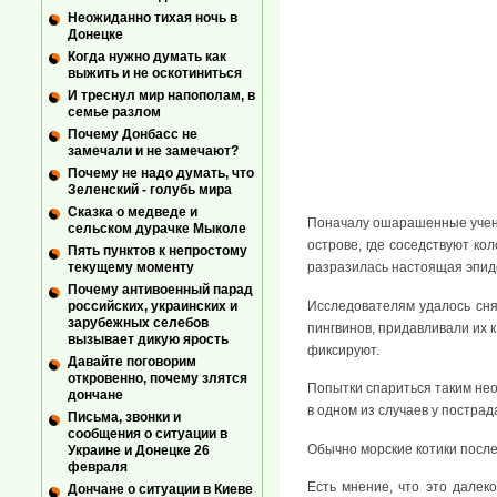
Неожиданно тихая ночь в
Донецке
Когда нужно думать как
выжить и не оскотиниться
И треснул мир напополам, в
семье разлом
Почему Донбасс не
замечали и не замечают?
Почему не надо думать, что
Зеленский - голубь мира
Сказка о медведе и
Поначалу ошарашенные учены
сельском дурачке Мыколе
острове, где соседствуют кол
Пять пунктов к непростому
текущему моменту
разразилась настоящая эпид
Почему антивоенный парад
Исследователям удалось сня
российских, украинских и
зарубежных селебов
пингвинов, придавливали их к
вызывает дикую ярость
фиксируют.
Давайте поговорим
откровенно, почему злятся
Попытки спариться таким нео
дончане
в одном из случаев у постра
Письма, звонки и
сообщения о ситуации в
Обычно морские котики после
Украине и Донецке 26
февраля
Есть мнение, что это далек
Дончане о ситуации в Киеве