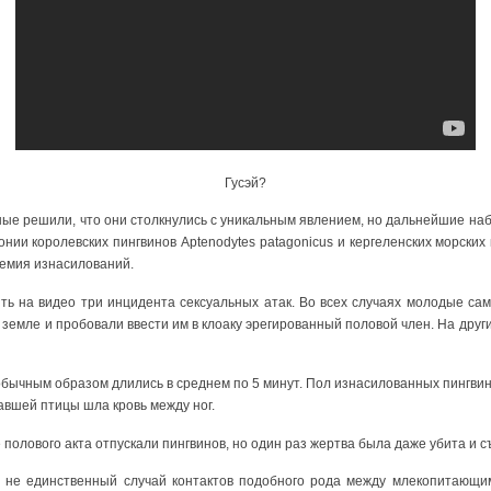
Гусэй?
е решили, что они столкнулись с уникальным явлением, но дальнейшие наб
онии королевских пингвинов Aptenodytes patagonicus и кергеленских морских к
емия изнасилований.
ть на видео три инцидента сексуальных атак. Во всех случаях молодые сам
 земле и пробовали ввести им в клоаку эрегированный половой член. На други
бычным образом длились в среднем по 5 минут. Пол изнасилованных пингвин
давшей птицы шла кровь между ног.
 полового акта отпускали пингвинов, но один раз жертва была даже убита и с
о не единственный случай контактов подобного рода между млекопитающи