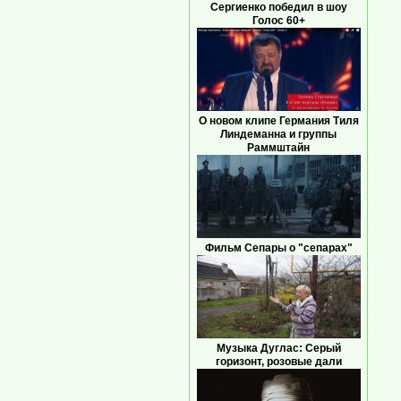
Сергиенко победил в шоу
Голос 60+
О новом клипе Германия Тиля
Линдеманна и группы
Раммштайн
Фильм Сепары о "сепарах"
Музыка Дуглас: Серый
горизонт, розовые дали