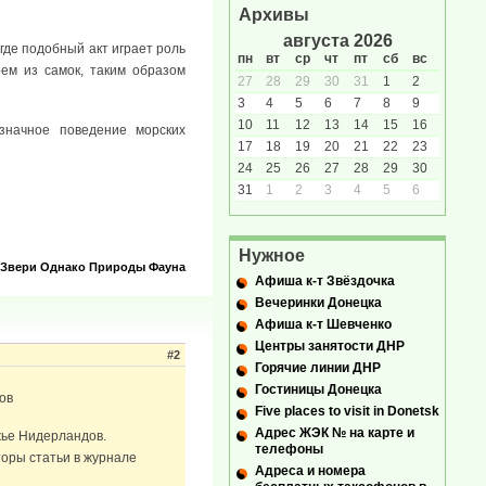
Архивы
августа 2026
где подобный акт играет роль
пн
вт
ср
чт
пт
сб
вс
ем из самок, таким образом
27
28
29
30
31
1
2
3
4
5
6
7
8
9
10
11
12
13
14
15
16
значное поведение морских
17
18
19
20
21
22
23
24
25
26
27
28
29
30
31
1
2
3
4
5
6
Нужное
Звери
Однако
Природы
Фауна
Афиша к-т Звёздочка
Вечеринки Донецка
Афиша к-т Шевченко
Центры занятости ДНР
#2
Горячие линии ДНР
Гостиницы Донецка
ов
Five places to visit in Donetsk
Адрес ЖЭК № на карте и
жье Нидерландов.
телефоны
оры статьи в журнале
Адреса и номера