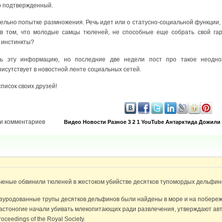
о подтвержденный.
тельно попытке размножения. Речь идет или о статусно-социальной функции, 
 в том, что молодые самцы тюленей, не способные еще собрать свой гар
 инстинкты?
ть эту информацию, но последние две недели пост про такое неодно
сутствует в новостной ленте социальных сетей.
писок своих друзей!
и комментариев
Видео
Новости
Разное
3 2 1
YouTube
Антарктида
Дожили
ченые обвинили тюленей в жестоком убийстве десятков тупомордых дельфин
зуродованные трупы десятков дельфинов были найдены в море и на побере
астоногие начали убивать млекопитающих ради развлечения, утверждают авт
roceedings of the Royal Society.