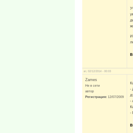
У
у
д
ж
И
л
В
вт, 02/12/2014 - 00:03
Zames
К
Не в сети
-
автор
д
Регистрация:
12/07/2009
-
К
-
В