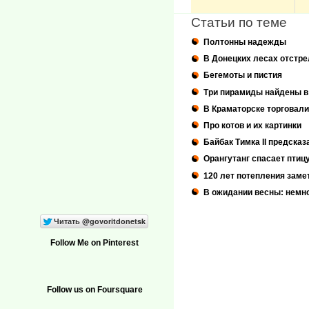
Статьи по теме
Полтонны надежды
В Донецких лесах отстре
Бегемоты и пистия
Три пирамиды найдены в
В Краматорске торговали
Про котов и их картинки
Байбак Тимка II предска
Орангутанг спасает птиц
120 лет потепления заме
В ожидании весны: немн
Follow Me on Pinterest
Follow us on Foursquare