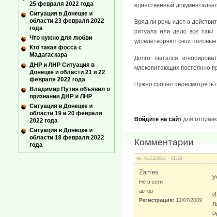
25 февраля 2022 года
единственный документальн
Ситуация в Донецке и
области 23 февраля 2022
Вряд ли речь идет о действи
года
ритуала или дело все таки
Что нужно для любви
удовлетворяют свои половые
Кто такая фосса с
Мадагаскара
Долго пытался игнорирова
ДНР и ЛНР Ситуация в
млекопитающих постоянно при
Донецке и области 21 и 22
февраля 2022 года
Нужно срочно пересмотреть с
Владимир Путин объявил о
признании ДНР и ЛНР
Ситуация в Донецке и
области 19 и 20 февраля
Войдите на сайт
для отправк
2022 года
Ситуация в Донецке и
области 18 февраля 2022
Комментарии
года
пн, 01/12/2014 - 01:29
Zames
У
Не в сети
автор
И
Регистрация:
12/07/2009
Л
P