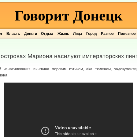
Говорит Донецк
рт
Власть
Деньги
Отдых
Жизнь
Лица
Город
Разное
Полезное
а островах Мариона насилуют императорских пин
ай изнасилования пингвина морским котиком, aka тюленем, задокумент
иона.