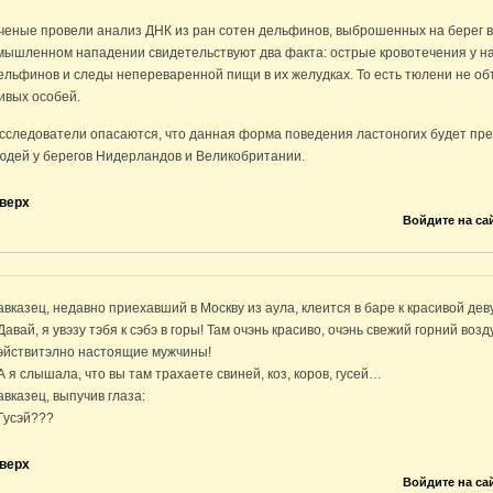
ченые провели анализ ДНК из ран сотен дельфинов, выброшенных на берег в 
мышленном нападении свидетельствуют два факта: острые кровотечения у н
ельфинов и следы непереваренной пищи в их желудках. То есть тюлени не об
ивых особей.
сследователи опасаются, что данная форма поведения ластоногих будет пре
юдей у берегов Нидерландов и Великобритании.
верх
Войдите на са
авказец, недавно приехавший в Москву из аула, клеится в баре к красивой дев
 Давай, я увэзу тэбя к сэбэ в горы! Там очэнь красиво, очэнь свежий горний возд
эйствитэлно настоящие мужчины!
 А я слышала, что вы там трахаете свиней, коз, коров, гусей…
авказец, выпучив глаза:
 Гусэй???
верх
Войдите на са