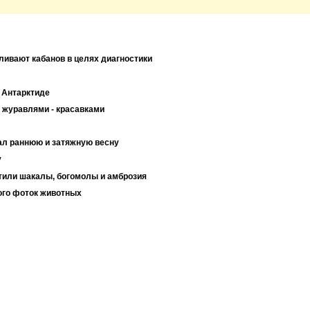
ливают кабанов в целях диагностики
 Антарктиде
 журавлями - красавками
зал раннюю и затяжную весну
у
тили шакалы, богомолы и амброзия
ого фоток животных