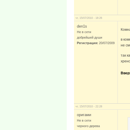
чт, 15/07/2010 - 18:26
den1s
Комн
Не в сети
добрейшей души
в ком
Регистрация:
20/07/2009
не с
так к
хрен
Ввер
чт, 15/07/2010 - 22:28
оригами
Не в сети
черного дерева