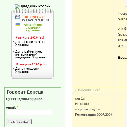
Посид
очере
И в б
(водк
врем
и Мар
Ввер
чт, 15/07/2010 - 17:22
Говорит Донецк
den1s
Рупор администрации
Не в сети
email:
*
добрейшей души
Регистрация:
20/07/2009