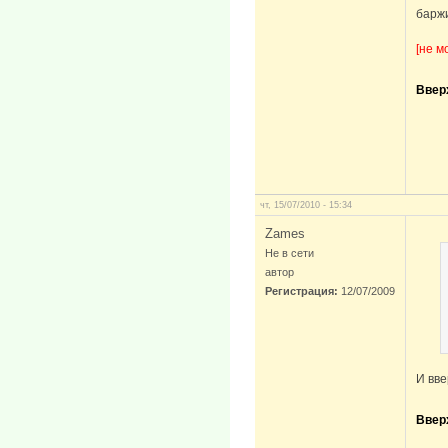
баржи
[не м
Ввер
чт, 15/07/2010 - 15:34
Zames
Не в сети
автор
Регистрация:
12/07/2009
И вве
Ввер