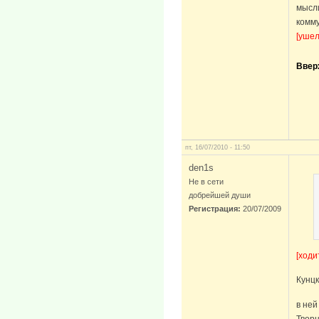
мысли
комм
[ушел
Ввер
пт, 16/07/2010 - 11:50
den1s
Не в сети
добрейшей души
Регистрация:
20/07/2009
[ходи
Кунц
в ней
Твор