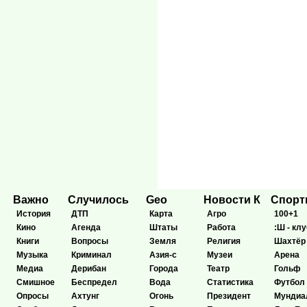
Важно
Случилось
Geo
Новости К
Спор
История
ДТП
Карта
Агро
100+1
Кино
Агенда
Штаты
Работа
:Ш - клу
Книги
Вопросы
Земля
Религия
Шахтёр
Музыка
Криминал
Азия-с
Музеи
Арена
Медиа
Дерибан
Города
Театр
Гольф
Смишное
Беспредел
Вода
Статистика
Футбол
Опросы
Ахтунг
Огонь
Президент
Мундиа