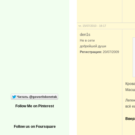
чт, 15/07/2010 - 16:17
den1s
Не в сети
добрейшей души
Регистрация:
20/07/2009
Крова
Масшт
Леген
Follow Me on Pinterest
всё е
Ввер
Follow us on Foursquare