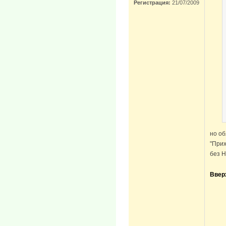
Регистрация:
21/07/2009
но о
"При
без Н
Ввер