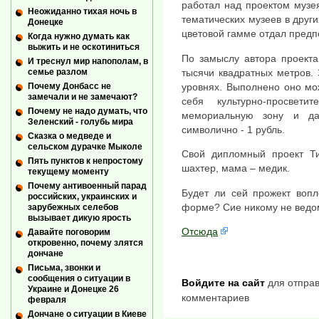
работал над проектом музе
Неожиданно тихая ночь в
тематических музеев в други
Донецке
цветовой гамме отдал предп
Когда нужно думать как
выжить и не оскотиниться
По замыслу автора проекта
И треснул мир напополам, в
тысячи квадратных метров.
семье разлом
уровнях. Выполнено оно мож
Почему Донбасс не
замечали и не замечают?
себя культурно-просветит
Почему не надо думать, что
мемориальную зону и да
Зеленский - голубь мира
символично - 1 рубль.
Сказка о медведе и
сельском дурачке Мыколе
Свой дипломный проект Ти
Пять пунктов к непростому
шахтер, мама – медик.
текущему моменту
Почему антивоенный парад
Будет ли сей прожект вопл
российских, украинских и
форме? Сие никому не ведом
зарубежных селебов
вызывает дикую ярость
Отсюда
Давайте поговорим
откровенно, почему злятся
дончане
Письма, звонки и
сообщения о ситуации в
Войдите на сайт
для отправ
Украине и Донецке 26
комментариев
февраля
Дончане о ситуации в Киеве