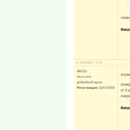
главн
Ввер
чт, 15/07/2010 - 17:38
den1s
атрак
Не в сети
добрейшей души
гражд
Регистрация:
20/07/2009
от 6 
очере
Ввер