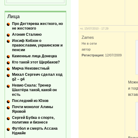
Лица
Про Дегтярева жесткого, но
не жестокого
чт, 15/07/2010 - 17:29
Агония Сталино
Zames
Иосиф Кобзон о
Не в сети
православии, украинском и
автор
пенсии
Регистрация:
12/07/2009
Каменные лица Донецка
Кто такой этот Щербаков?
Мирча Неизвестный
Михал Сергеич сделал ход
g2 – g4
Можно
Невио Скала: Тренер
и тог
Шахтёра такой, какой он
встав
есть
Последний из Юзов
Почти монолог Алины
Яровой
Сергей Бубка о спорте,
политике и бизнесе
Футбол и смерть Ассана
Ндиайе
Водн