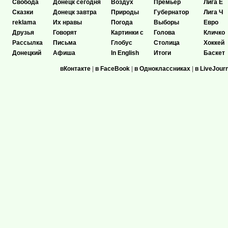
Свобода
Донецк сегодня
Воздух
Премьер
Лига Е
Сказки
Донецк завтра
Природы
Губернатор
Лига Ч
reklama
Их нравы
Погода
Выборы
Евро
Друзья
Говорят
Картинки с
Голова
Кличко
Рассылка
Письма
Глобус
Столица
Хоккей
Донецкий
Афиша
In English
Итоги
Баскет
вКонтакте
|
в FaceBook
|
в Одноклассниках
|
в LiveJour