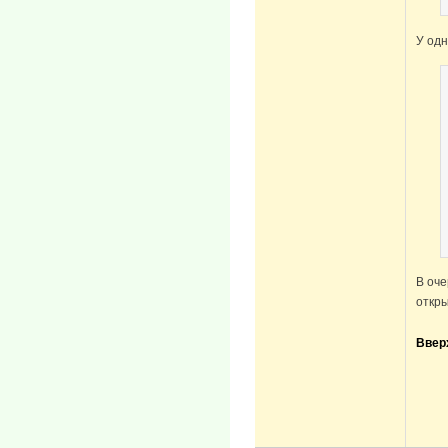
У одн
В оче
откры
Ввер