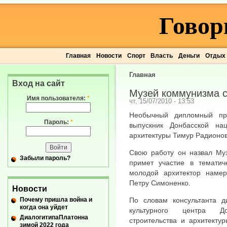
Говор
Главная
Новости
Спорт
Власть
Деньги
Отдых
Главная
Вход на сайт
Музей коммунизма с
Имя пользователя:
*
чт, 15/07/2010 - 13:53
Необычный дипломный пр
Пароль:
*
выпускник Донбасской на
архитектуры Тимур Радионов
Свою работу он назвал Муз
Забыли пароль?
примет участие в тематич
молодой архитектор наме
Петру Симоненко.
Новости
Почему пришла война и
По словам консультанта д
когда она уйдет
культурного центра Д
ДиалогитипаПлатонна
строительства и архитекту
зимой 2022 года