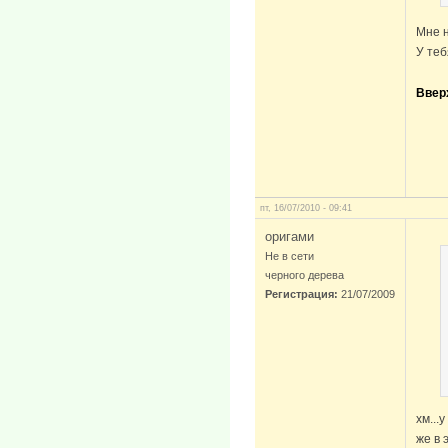
Мне н
У теб
Ввер
пт, 16/07/2010 - 09:41
оригами
Не в сети
черного дерева
Регистрация:
21/07/2009
хм...
же в 