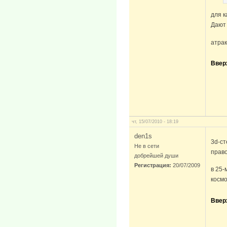
для к
Дают 
атрак
Ввер
чт, 15/07/2010 - 18:19
den1s
3d-с
Не в сети
право
добрейшей души
Регистрация:
20/07/2009
в 25-
космо
Ввер