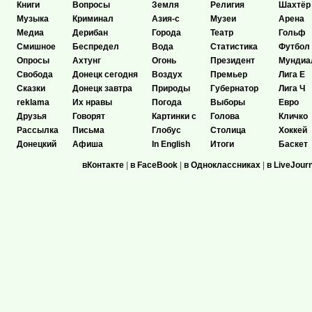
Книги
Вопросы
Земля
Религия
Шахтёр
Музыка
Криминал
Азия-с
Музеи
Арена
Медиа
Дерибан
Города
Театр
Гольф
Смишное
Беспредел
Вода
Статистика
Футбол
Опросы
Ахтунг
Огонь
Президент
Мундиа
Свобода
Донецк сегодня
Воздух
Премьер
Лига Е
Сказки
Донецк завтра
Природы
Губернатор
Лига Ч
reklama
Их нравы
Погода
Выборы
Евро
Друзья
Говорят
Картинки с
Голова
Кличко
Рассылка
Письма
Глобус
Столица
Хоккей
Донецкий
Афиша
In English
Итоги
Баскет
вКонтакте
|
в FaceBook
|
в Одноклассниках
|
в LiveJour