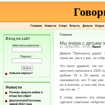
Говор
Главная
Новости
Спорт
Власть
Деньги
Отдых
Главная
Вход на сайт
Мы вчера с детьми 
Имя пользователя:
*
вт, 29/09/2020 - 20:28
|
Ramil
Давали "Принцессу цирка".
Пароль:
*
такое же, как и у вас, но отб
Что меня удивило, так это 
загуглил) написана в 1926 г
Забыли пароль?
рубеже 19 и 20 веков, н
оказывается, нет. У нас уже
не в могиле), а они там толь
Новости
так что же..."
Почему пришла война и
когда она уйдет
К слову, именно эта опере
ДиалогитипаПлатонна
сделали советские либретис
зимой 2022 года