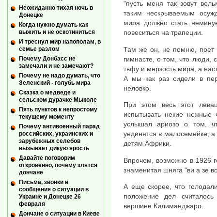
"пусть меня так зовут вел
Неожиданно тихая ночь в
таким нескрываемым осужд
Донецке
мира должно стать немину
Когда нужно думать как
выжить и не оскотиниться
повеситься на трапеции.
И треснул мир напополам, в
Там же он, не помню, поет 
семье разлом
гимнасте, о том, что люди, 
Почему Донбасс не
замечали и не замечают?
тьфу и мерзость мира, а нас
Почему не надо думать, что
А мы как раз сидели в пер
Зеленский - голубь мира
неловко.
Сказка о медведе и
сельском дурачке Мыколе
При этом весь этот лева
Пять пунктов к непростому
испытывать некие нежные ч
текущему моменту
услышал ариозо о том, ч
Почему антивоенный парад
уединятся в малосемейке, а
российских, украинских и
зарубежных селебов
детям Африки.
вызывает дикую ярость
Давайте поговорим
Впрочем, возможно в 1926 г
откровенно, почему злятся
знаменитая шняга "ви а зе в
дончане
Письма, звонки и
А еще скорее, что голодал
сообщения о ситуации в
положение дел считалось
Украине и Донецке 26
февраля
вершине Килиманджаро.
Дончане о ситуации в Киеве