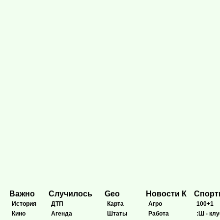
Важно
Случилось
Geo
Новости К
Спор
История
ДТП
Карта
Агро
100+1
Кино
Агенда
Штаты
Работа
:Ш - клу