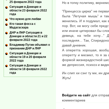
25 февраля 2022 года
Но в топку политику, вернем
Ситуация в Донецке и
области 23 февраля 2022
"Принцесса цирка" не первая
года
была "Летучая мышь" и там
Что нужно для любви
женились. И я подумал, как 
Кто такая фосса с
пор. Вот, не могу себе пред
Мадагаскара
или иначе цитировал бы слов
ДНР и ЛНР Ситуация в
девица, на тебе хочу..." 
Донецке и области 21 и 22
февраля 2022 года
последняя... Так, Спиридоно
Владимир Путин объявил о
давай дневник.
признании ДНР и ЛНР
А оперетта хорошая, вообщ
Ситуация в Донецке и
оперетту и мюзикл, то я за 
области 19 и 20 февраля
формой жизнерадостной шизо
2022 года
же депрессия, психоз и виде
Ситуация в Донецке и
области 18 февраля 2022
года
Ин слип хи сэнг ту ми, ин др
Жуть!
Войдите на сайт
для отправ
комментариев