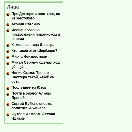
Лица
Про Дегтярева жесткого, но
не жестокого
Агония Сталино
Иосиф Кобзон о
православии, украинском и
пенсии
Каменные лица Донецка
Кто такой этот Щербаков?
Мирча Неизвестный
Михал Сергеич сделал ход
g2 – g4
Невио Скала: Тренер
Шахтёра такой, какой он
есть
Последний из Юзов
Почти монолог Алины
Яровой
Сергей Бубка о спорте,
политике и бизнесе
Футбол и смерть Ассана
Ндиайе