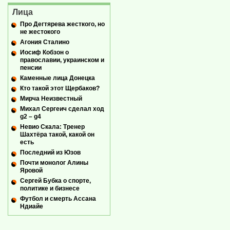
Лица
Про Дегтярева жесткого, но
не жестокого
Агония Сталино
Иосиф Кобзон о
православии, украинском и
пенсии
Каменные лица Донецка
Кто такой этот Щербаков?
Мирча Неизвестный
Михал Сергеич сделал ход
g2 – g4
Невио Скала: Тренер
Шахтёра такой, какой он
есть
Последний из Юзов
Почти монолог Алины
Яровой
Сергей Бубка о спорте,
политике и бизнесе
Футбол и смерть Ассана
Ндиайе