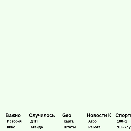
Важно
Случилось
Geo
Новости К
Спор
История
ДТП
Карта
Агро
100+1
Кино
Агенда
Штаты
Работа
:Ш - клу