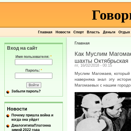
Говор
Главная
Новости
Спорт
Власть
Деньги
Отдых
Главная
Вход на сайт
Как Муслим Магомае
Имя пользователя:
*
шахты Октябрьская
пт, 16/02/2018 - 00:15
Пароль:
*
Муслим Магомаев, который 
наверняка знал эту истори
Магомаевых с нашим городо
Забыли пароль?
Новости
Почему пришла война и
когда она уйдет
ДиалогитипаПлатонна
зимой 2022 года