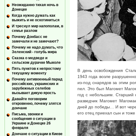
Неожиданно тихая ночь в
Донецке
Когда нужно думать как
выжить и не оскотиниться
И треснул мир напополам, в
семье разлом
Почему Донбасс не
замечали и не замечают?
Почему не надо думать, что
Зеленский - голубь мира
Сказка о медведе и
сельском дурачке Мыколе
Пять пунктов к непростому
В день освобождения Стали
текущему моменту
1943 года возле разрушенно
Почему антивоенный парад
из-под снарядов за этим ро
российских, украинских и
пел. Это был Магомет Маго
зарубежных селебов
вызывает дикую ярость
год с небольшим. Старший 
Давайте поговорим
разведчик Магомет Магомае
откровенно, почему злятся
дней до победы… И вот чере
дончане
его отец приехал сын и тоже
Письма, звонки и
сообщения о ситуации в
Украине и Донецке 26
февраля
Дончане о ситуации в Киеве