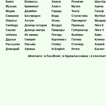
Книги
Вопросы
Земля
Религия
Шахтёр
Музыка
Криминал
Азия-с
Музеи
Арена
Медиа
Дерибан
Города
Театр
Гольф
Смишное
Беспредел
Вода
Статистика
Футбол
Опросы
Ахтунг
Огонь
Президент
Мундиа
Свобода
Донецк сегодня
Воздух
Премьер
Лига Е
Сказки
Донецк завтра
Природы
Губернатор
Лига Ч
reklama
Их нравы
Погода
Выборы
Евро
Друзья
Говорят
Картинки с
Голова
Кличко
Рассылка
Письма
Глобус
Столица
Хоккей
Донецкий
Афиша
In English
Итоги
Баскет
вКонтакте
|
в FaceBook
|
в Одноклассниках
|
в LiveJour