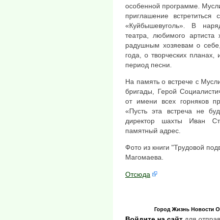
особенной программе. Мусл
приглашение встретиться 
«Куйбышевуголь». В нар
театра, любимого артиста 
радушным хозяевам о себе,
года, о творческих планах,
период песни.
На память о встрече с Мус
бригады, Герой Социалисти
от имени всех горняков пр
«Пусть эта встреча не буд
директор шахты Иван Ст
памятный адрес.
Фото из книги "Трудовой под
Магомаева.
Отсюда
Город
Жизнь
Новости
О
Войдите на сайт
для отправ