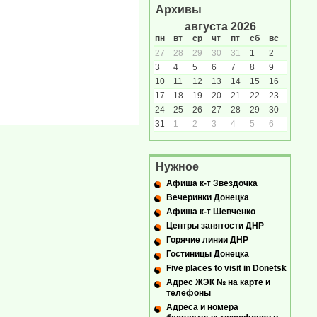
Архивы
августа 2026
пн
вт
ср
чт
пт
сб
вс
27
28
29
30
31
1
2
3
4
5
6
7
8
9
10
11
12
13
14
15
16
17
18
19
20
21
22
23
24
25
26
27
28
29
30
31
1
2
3
4
5
6
Нужное
Афиша к-т Звёздочка
Вечеринки Донецка
Афиша к-т Шевченко
Центры занятости ДНР
Горячие линии ДНР
Гостиницы Донецка
Five places to visit in Donetsk
Адрес ЖЭК № на карте и
телефоны
Адреса и номера