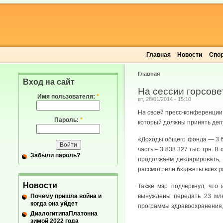
Главная
Новости
Спо
Главная
Вход на сайт
На сессии горсове
Имя пользователя:
*
вт, 28/01/2014 - 15:10
На своей пресс-конференции
Пароль:
*
который должны принять депу
«Доходы общего фонда — 3 62
часть – 3 838 327 тыс. грн. 
Забыли пароль?
продолжаем декларировать, 
рассмотрели бюджеты всех ра
Новости
Также мэр подчеркнул, что
Почему пришла война и
вынуждены передать 23 млн
когда она уйдет
программы здравоохранения, 
ДиалогитипаПлатонна
зимой 2022 года