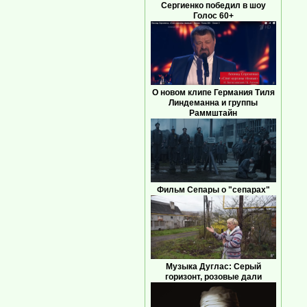
Сергиенко победил в шоу
Голос 60+
О новом клипе Германия Тиля
Линдеманна и группы
Раммштайн
Фильм Сепары о "сепарах"
Музыка Дуглас: Серый
горизонт, розовые дали