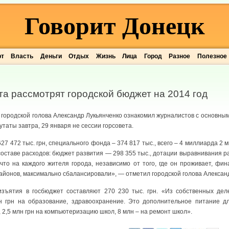
Говорит Донецк
рт
Власть
Деньги
Отдых
Жизнь
Лица
Город
Разное
Полезное
та рассмотрят городской бюджет на 2014 год
 городской голова Александр Лукьянченко ознакомил журналистов с основны
таты завтра, 29 января не сессии горсовета.
7 472 тыс. грн, специального фонда – 374 817 тыс., всего – 4 миллиарда 2 
В составе расходов: бюджет развития — 298 355 тыс., дотации выравнивания р
что на каждого жителя города, независимо от того, где он проживает, фи
йонов, максимально сбалансировали», — отметил городской голова Александ
 изъятия в госбюджет составляют 270 230 тыс. грн. «Из собственных де
 грн на образование, здравоохранение. Это дополнительное питание дл
2,5 млн грн на компьютеризацию школ, 8 млн – на ремонт школ».