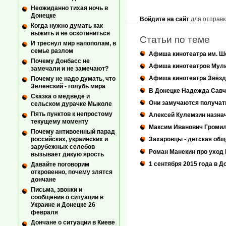
Неожиданно тихая ночь в
Донецке
Войдите на сайт
для отправк
Когда нужно думать как
выжить и не оскотиниться
Статьи по теме
И треснул мир напополам, в
семье разлом
Афиша кинотеатра им. Ш
Почему Донбасс не
Афиша кинотеатров Мул
замечали и не замечают?
Афиша кинотеатра Звёзд
Почему не надо думать, что
Зеленский - голубь мира
В Донецке Надежда Савч
Сказка о медведе и
Они замучаются получат
сельском дурачке Мыколе
Пять пунктов к непростому
Алексей Кулемзин назна
текущему моменту
Максим Иванович Громи
Почему антивоенный парад
российских, украинских и
Захаровцы - детская общ
зарубежных селебов
Роман Манекин про уход
вызывает дикую ярость
1 сентября 2015 года в Д
Давайте поговорим
откровенно, почему злятся
дончане
Письма, звонки и
сообщения о ситуации в
Украине и Донецке 26
февраля
Дончане о ситуации в Киеве