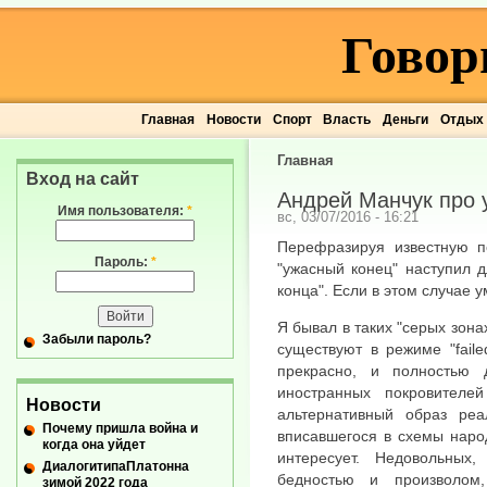
Говор
Главная
Новости
Спорт
Власть
Деньги
Отдых
Главная
Вход на сайт
Андрей Манчук про 
Имя пользователя:
*
вс, 03/07/2016 - 16:21
Перефразируя известную п
Пароль:
*
"ужасный конец" наступил 
конца". Если в этом случае 
Я бывал в таких "серых зона
Забыли пароль?
существуют в режиме "faile
прекрасно, и полностью 
иностранных покровителе
Новости
альтернативный образ реа
Почему пришла война и
вписавшегося в схемы народ
когда она уйдет
интересует. Недовольны
ДиалогитипаПлатонна
бедностью и произволом
зимой 2022 года