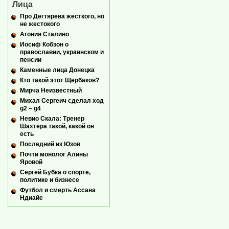
Лица
Про Дегтярева жесткого, но
не жестокого
Агония Сталино
Иосиф Кобзон о
православии, украинском и
пенсии
Каменные лица Донецка
Кто такой этот Щербаков?
Мирча Неизвестный
Михал Сергеич сделал ход
g2 – g4
Невио Скала: Тренер
Шахтёра такой, какой он
есть
Последний из Юзов
Почти монолог Алины
Яровой
Сергей Бубка о спорте,
политике и бизнесе
Футбол и смерть Ассана
Ндиайе