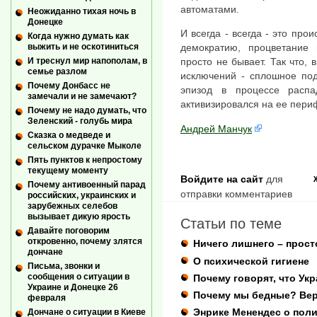
автоматами.
Неожиданно тихая ночь в
Донецке
И всегда - всегда - это про
Когда нужно думать как
выжить и не оскотиниться
демократию, процветание
И треснул мир напополам, в
просто не бывает. Так что, 
семье разлом
исключений - сплошное по
Почему Донбасс не
эпизод в процессе распа
замечали и не замечают?
активизировался на ее пери
Почему не надо думать, что
Зеленский - голубь мира
Андрей Манчук
Сказка о медведе и
сельском дурачке Мыколе
Пять пунктов к непростому
текущему моменту
Войдите на сайт
для
Почему антивоенный парад
отправки комментариев
российских, украинских и
зарубежных селебов
вызывает дикую ярость
Статьи по теме
Давайте поговорим
откровенно, почему злятся
Ничего лишнего – прост
дончане
О психической гигиене
Письма, звонки и
сообщения о ситуации в
Почему говорят, что Ук
Украине и Донецке 26
Почему мы бедные? Вер
февраля
Энрике Менендес о пол
Дончане о ситуации в Киеве