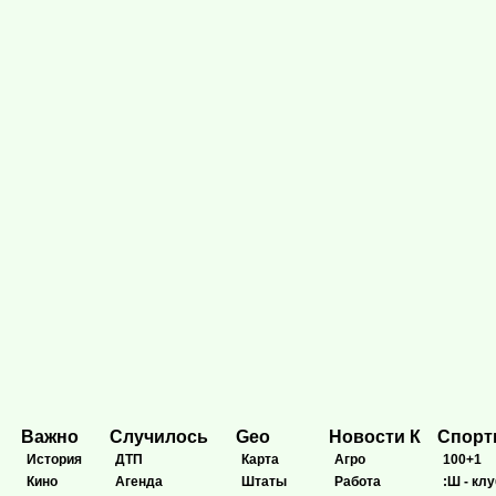
Важно
Случилось
Geo
Новости К
Спор
История
ДТП
Карта
Агро
100+1
Кино
Агенда
Штаты
Работа
:Ш - клу