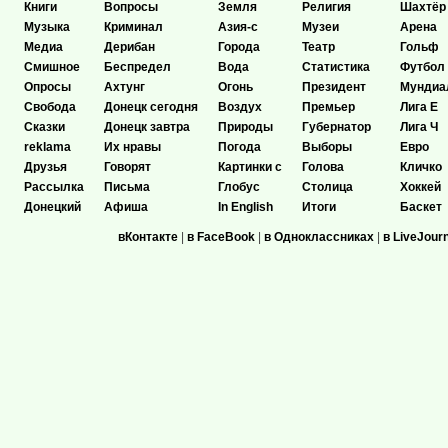
Книги
Вопросы
Земля
Религия
Шахтёр
Музыка
Криминал
Азия-с
Музеи
Арена
Медиа
Дерибан
Города
Театр
Гольф
Смишное
Беспредел
Вода
Статистика
Футбол
Опросы
Ахтунг
Огонь
Президент
Мундиа
Свобода
Донецк сегодня
Воздух
Премьер
Лига Е
Сказки
Донецк завтра
Природы
Губернатор
Лига Ч
reklama
Их нравы
Погода
Выборы
Евро
Друзья
Говорят
Картинки с
Голова
Кличко
Рассылка
Письма
Глобус
Столица
Хоккей
Донецкий
Афиша
In English
Итоги
Баскет
вКонтакте
|
в FaceBook
|
в Одноклассниках
|
в LiveJour