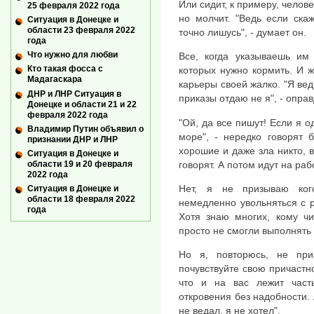
Или сидит, к примеру, челове
25 февраля 2022 года
но молчит. "Ведь если ска
Ситуация в Донецке и
области 23 февраля 2022
точно лишусь", - думает он.
года
Что нужно для любви
Все, когда указываешь им
Кто такая фосса с
которых нужно кормить. И ж
Мадагаскара
карьеры своей жалко. "Я вед
ДНР и ЛНР Ситуация в
приказы отдаю не я", - опра
Донецке и области 21 и 22
февраля 2022 года
"Ой, да все пишут! Если я о
Владимир Путин объявил о
море", - нередко говорят 
признании ДНР и ЛНР
хорошие и даже зла никто, в
Ситуация в Донецке и
области 19 и 20 февраля
говорят. А потом идут на ра
2022 года
Нет, я не призываю ког
Ситуация в Донецке и
области 18 февраля 2022
немедленно увольняться с р
года
Хотя знаю многих, кому чи
просто не смогли выполнять 
Но я, повторюсь, не при
почувствуйте свою причастно
что и на вас лежит част
откровения без надобности. А
не ведал, я не хотел".