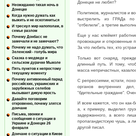
Донецке не любят?
Неожиданно тихая ночь в
Донецке
Политиков, журналистов и во
Когда нужно думать как
выстрелить из ГРАДа по
выжить и не оскотиниться
"отбелили", а третие выполн
И треснул мир напополам, в
семье разлом
Еще у нас клеймят работник
Почему Донбасс не
провокации и откровенные по
замечали и не замечают?
За что любить тех, кто устра
Почему не надо думать, что
Зеленский - голубь мира
Только вот снаряд, прежде
Сказка о медведе и
сельском дурачке Мыколе
длинный путь. И тому, что
Пять пунктов к непростому
масса непричастных, казало
текущему моменту
Почему антивоенный парад
С репрессиями, кстати, похо
российских, украинских и
органов внутренних дел
зарубежных селебов
"бдительные граждане". Оче
вызывает дикую ярость
Давайте поговорим
И всем кажется, что он как-
откровенно, почему злятся
дончане
а, к примеру, выделил гру
Письма, звонки и
задержанного, а всего лиш
сообщения о ситуации в
пропагандистскую чушь, а ли
Украине и Донецке 26
другой писал.
февраля
Дончане о ситуации в Киеве