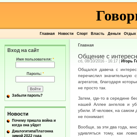
Говор
Главная
Новости
Спорт
Власть
Деньги
Отдых
Главная
Вход на сайт
Общение с интересн
Имя пользователя:
*
сб, 08/10/2016 - 16:17
|
Игорь 
Общался давеча с интерес
Пароль:
*
перечислил значительную с
агрегатов, благодаря котор
не просто так.
Забыли пароль?
Затем, где-то в середине бе
нашей Аллее ангелов и уб
убили. И человек, на самом 
Новости
не понимает.
Почему пришла война и
когда она уйдет
Вообще, за эти два года, мн
ДиалогитипаПлатонна
удивляться тому, как ловк
зимой 2022 года