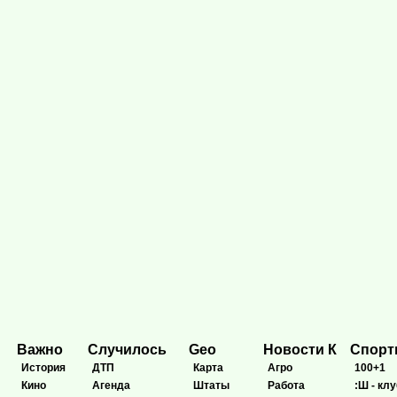
Важно
Случилось
Geo
Новости К
Спор
История
ДТП
Карта
Агро
100+1
Кино
Агенда
Штаты
Работа
:Ш - клу