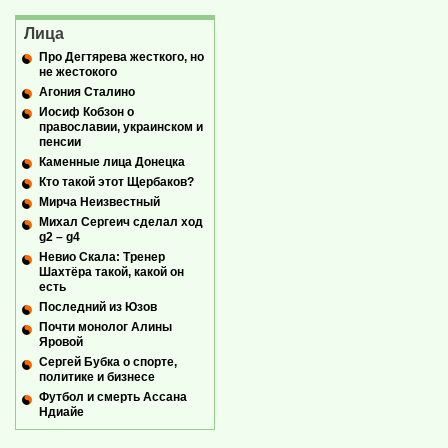
Лица
Про Дегтярева жесткого, но
не жестокого
Агония Сталино
Иосиф Кобзон о
православии, украинском и
пенсии
Каменные лица Донецка
Кто такой этот Щербаков?
Мирча Неизвестный
Михал Сергеич сделал ход
g2 – g4
Невио Скала: Тренер
Шахтёра такой, какой он
есть
Последний из Юзов
Почти монолог Алины
Яровой
Сергей Бубка о спорте,
политике и бизнесе
Футбол и смерть Ассана
Ндиайе