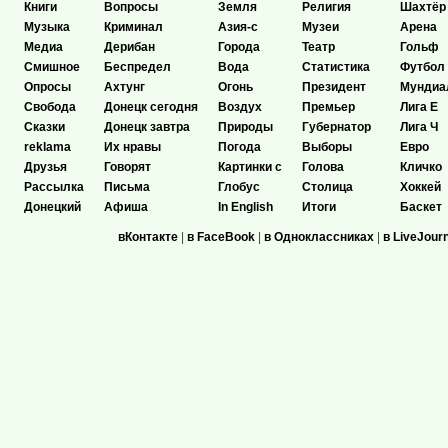
Книги
Вопросы
Земля
Религия
Шахтёр
Музыка
Криминал
Азия-с
Музеи
Арена
Медиа
Дерибан
Города
Театр
Гольф
Смишное
Беспредел
Вода
Статистика
Футбол
Опросы
Ахтунг
Огонь
Президент
Мундиа
Свобода
Донецк сегодня
Воздух
Премьер
Лига Е
Сказки
Донецк завтра
Природы
Губернатор
Лига Ч
reklama
Их нравы
Погода
Выборы
Евро
Друзья
Говорят
Картинки с
Голова
Кличко
Рассылка
Письма
Глобус
Столица
Хоккей
Донецкий
Афиша
In English
Итоги
Баскет
вКонтакте
|
в FaceBook
|
в Одноклассниках
|
в LiveJour