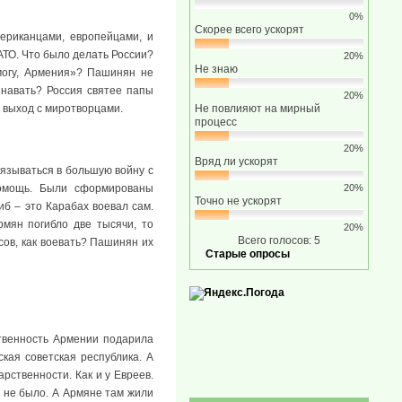
0%
Скорее всего ускорят
ериканцами, европейцами, и
НАТО. Что было делать России?
20%
Не знаю
омогу, Армения»? Пашинян не
знавать? Россия святее папы
20%
л выход с миротворцами.
Не повлияют на мирный
процесс
20%
Вряд ли ускорят
вязываться в большую войну с
помощь. Были сформированы
20%
Точно не ускорят
иб – это Карабах воевал сам.
мян погибло две тысячи, то
20%
Всего голосов: 5
сов, как воевать? Пашинян их
Старые опросы
ственность Армении подарила
кая советская республика. А
рственности. Как и у Евреев.
а не было. А Армяне там жили