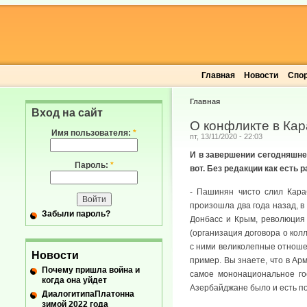
Главная
Новости
Спо
Главная
Вход на сайт
О конфликте в Ка
Имя пользователя:
*
пт, 13/11/2020 - 22:03
И в завершении сегодняшнег
Пароль:
*
вот. Без редакции как есть
- Пашинян чисто слил Кара
произошла два года назад, в
Забыли пароль?
Донбасс и Крым, революция
(организация договора о кол
с ними великолепные отношен
Новости
пример. Вы знаете, что в Ар
Почему пришла война и
самое мононациональное гос
когда она уйдет
Азербайджане было и есть п
ДиалогитипаПлатонна
зимой 2022 года