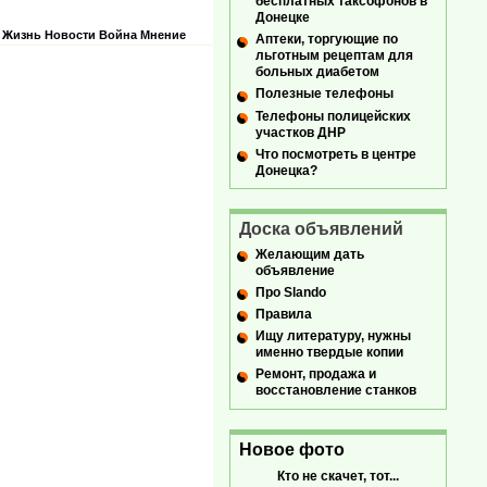
бесплатных таксофонов в
Донецке
Жизнь
Новости
Война
Мнение
Аптеки, торгующие по
льготным рецептам для
больных диабетом
Полезные телефоны
Телефоны полицейских
участков ДНР
Что посмотреть в центре
Донецка?
Доска объявлений
Желающим дать
объявление
Про Slando
Правила
Ищу литературу, нужны
именно твердые копии
Ремонт, продажа и
восстановление станков
Новое фото
Кто не скачет, тот...