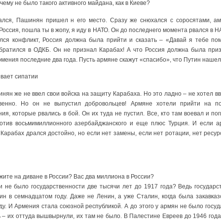
ему не было такого активного майдана, как в Киеве?
ался, Пашинян пришел н его место. Сразу же снюхался с соросятами, ам
Россия, пошла ты в жопу, я иду в НАТО. Он до последнего момента рвался в 
ался конфликт, Россия должна была прийти и сказать – «Давай я тебе п
обратился в ОДКБ. Он не признал Карабах! А что Россия должна была при
рмения последние два года. Пусть армяне скажут «спасибо», что Путин наше
вает сипатии
инян же не ввел свои войска на защиту Карабаха. Но это ладно – не хотел в
венно. Но он не выпустил добровольцев! Армяне хотели прийти на 
я, которые рвались в бой. Он их туда не пустил. Все, кто там воевал и пог
отив восьмимиллионного азербайджанского и еще плюс Турция. И если ар
Карабах дрался достойно, но если нет замены, если нет ротации, нет ресур
жите на диване в России? Вас два миллиона в России?
и не было государственности две тысячи лет до 1917 года? Ведь государ
н в семнадцатом году. Даже не Ленин, а уже Сталин, когда была закавказс
ду. И Армения стала союзной республикой. А до этого у армян не было госуда
– их оттуда вышвырнули, их там не было. В Палестине Евреев до 1946 год