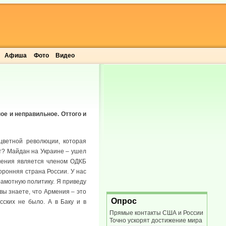
Афиша
Фото
Видео
ое и неправильное. Оттого и
цветной революции, которая
ет? Майдан на Украине – ушел
мения является членом ОДКБ
оронняя страна России. У нас
рамотную политику. Я приведу
вы знаете, что Армения – это
Опрос
сских не было. А в Баку и в
Прямые контакты США и России
Точно ускорят достижение мира