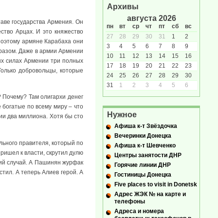
Архивы
августа 2026
таве государства Армения. Он
пн
вт
ср
чт
пт
сб
вс
ество Арцах. И это княжество
27
28
29
30
31
1
2
Поэтому армяне Карабаха они
3
4
5
6
7
8
9
бразом. Даже в армии Армении
10
11
12
13
14
15
16
ых силах Армении три полных
17
18
19
20
21
22
23
Только добровольцы, которые
24
25
26
27
28
29
30
31
1
2
3
4
5
6
? Почему? Там олигархи денег
е богатые по всему миру – что
Нужное
ии два миллиона. Хотя бы сто
Афиша к-т Звёздочка
Вечеринки Донецка
льного правителя, который по
Афиша к-т Шевченко
ришел к власти, скрутил дулю
Центры занятости ДНР
кий случай. А Пашинян журфак
Горячие линии ДНР
стил. А теперь Алиев герой. А
Гостиницы Донецка
Five places to visit in Donetsk
Адрес ЖЭК № на карте и
телефоны
Адреса и номера