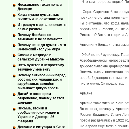
- Что там про революцию? Поч
Неожиданно тихая ночь в
Донецке
- Серж Саркисян быстро сд
Когда нужно думать как
позиция его стала понятна – 
выжить и не оскотиниться
Ты считаешь, что когда нач
И треснул мир напополам, в
обратился к России, он не 
семье разлом
Римского? Вот что творила А
Почему Донбасс не
замечали и не замечают?
Армения у большинства вызы
Почему не надо думать, что
Зеленский - голубь мира
- Убей не пойму почему. Паш
Сказка о медведе и
сельском дурачке Мыколе
Азербайджаном непосредст
Пять пунктов к непростому
добровольческие формировани
текущему моменту
Восемь тысяч населения пр
Почему антивоенный парад
азербайджанцев три тысячи. 
российских, украинских и
чисто кинул. Он предал их.
зарубежных селебов
вызывает дикую ярость
Армяне
Давайте поговорим
откровенно, почему злятся
дончане
Армяне тоже хитрые. Чего ле
Письма, звонки и
Во-вторых, почему у Армени
сообщения о ситуации в
Россия Владимир Ильич Лени
Украине и Донецке 26
потом разделились в 1922 го
февраля
Но евреев еще можно понять 
Дончане о ситуации в Киеве