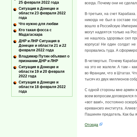
25 февраля 2022 года
всегда. Почему они не сдела
Ситуация в Донецке и
области 23 февраля 2022
В-третьих, на счет Карабаха
года
никогда не был в составе го
Что нужно для любви
вошло в Российскую Империю
Кто такая фосса с
могут надеятся только на Ро
Мадагаскара
не нашлось здоровых сил пр
ДНР и ЛНР Ситуация в
корпуса! Ни один солдат не
Донецке и области 21 и 22
февраля 2022 года
прорвались туда. А сформир
Владимир Путин объявил о
признании ДНР и ЛНР
В-четвертых. Почему Карабах
Ситуация в Донецке и
на это не жалели. А там – ка
области 19 и 20 февраля
во Франции, что в Штатах. Ч
2022 года
тысяч из двух миллионов соб
Ситуация в Донецке и
области 18 февраля 2022
С одной стороны мне армян ж
года
всем вопросам договорился п
«вот вам!», постоянно оскор
ереванскго института. Алиев 
Пашинян предатель. Как бы я
Отсюда