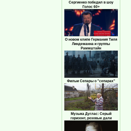
Сергиенко победил в шоу
Голос 60+
О новом клипе Германия Тиля
Линдеманна и группы
Раммштайн
Фильм Сепары о "сепарах"
Музыка Дуглас: Серый
горизонт, розовые дали