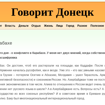
Говорит Донецк
рт
Власть
Деньги
Отдых
Жизнь
Лица
Город
Разное
Полезное
рабахе
о дня - о конфликте в Карабахе. У меня нет двух мнений, когда собственн
 расшифровка
бах. Он достоин, чтоб его растерзали на площади, как Каддафи. После 
 Армении началась русофобия, как и везде. Уже это – кто вас умными назов
 в Грузии – потеряли Осетию и Абхазию, Молдавия – ушел Тирасполь. Ар
лективной безопасности) и союзником России. Но. Азербайджан тоже не пост
ия экономические в том числе. Алиев по отношению к России ведет очень г
мении нет русского языка в школе? А в Азербайджане есть. Вопросы есть? А 
ударство из всех союзных республик? И в советское время в Ереване ру
олно. Баку был многонациональный интернациональный город.