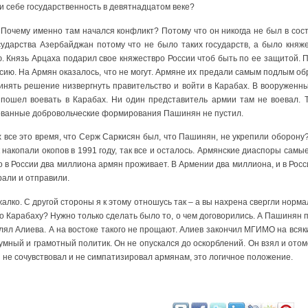
ли себе государственность в девятнадцатом веке?
. Почему именно там начался конфликт? Потому что он никогда не был в сос
сударства Азербайджан потому что не было таких государств, а было княж
. Князь Арцаха подарил свое княжествро России чтоб быть по ее защитой. 
ссию. На Армян оказалось, что не могут. Армяне их предали самым подлым о
инять решение низвергнуть правительство и войти в Карабах. В вооруженн
 пошел воевать в Карабах. Ни один представитель армии там не воевал. 
ованные добровольческие формирования Пашинян не пустил.
 все это время, что Серж Саркисян был, что Пашинян, не укрепили оборону
к накопали окопов в 1991 году, так все и осталось. Армянские диаспоры самы
то в России два миллиона армян проживает. В Армении два миллиона, и в Росс
рали и отправили.
алко. С другой стороны я к этому отношусь так – а вы нахрена свергли норма
о Карабаху? Нужно только сделать было то, о чем договорились. А Пашинян п
блял Алиева. А на востоке такого не прощают. Алиев закончил МГИМО на вся
умный и грамотный политик. Он не опускался до оскорблений. Он взял и отом
 не сочувствовал и не симпатизировал армянам, это логичное положение.