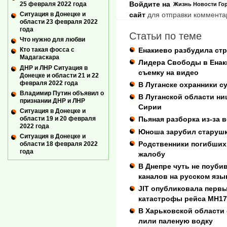
Войдите на
25 февраля 2022 года
Жизнь
Новости
Го
сайт
для отправки коммента
Ситуация в Донецке и
области 23 февраля 2022
года
Статьи по теме
Что нужно для любви
Енакиево разбудила стр
Кто такая фосса с
Мадагаскара
Лидера Свободы в Енак
ДНР и ЛНР Ситуация в
съемку на видео
Донецке и области 21 и 22
февраля 2022 года
В Луганске охранники с
Владимир Путин объявил о
В Луганской области ни
признании ДНР и ЛНР
Сирии
Ситуация в Донецке и
области 19 и 20 февраля
Пьяная разборка из-за 
2022 года
Юноша зарубил старушку
Ситуация в Донецке и
Родственники погибших
области 18 февраля 2022
года
жалобу
В Днепре чуть не поуби
каналов на русском язы
JIT опубликовала перв
катастрофы рейса MH17
В Харьковской области
лили паленую водку