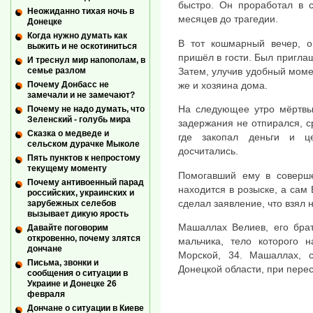
быстро. Он проработал в 
Неожиданно тихая ночь в
месяцев до трагедии.
Донецке
Когда нужно думать как
В тот кошмарный вечер, он
выжить и не оскотиниться
пришёл в гости. Был приглаш
И треснул мир напополам, в
Затем, улучив удобный момен
семье разлом
же и хозяина дома.
Почему Донбасс не
замечали и не замечают?
На следующее утро мёртвы
Почему не надо думать, что
Зеленский - голубь мира
задержания не отпирался, с
Сказка о медведе и
где закопал деньги и це
сельском дурачке Мыколе
досчитались.
Пять пунктов к непростому
текущему моменту
Помогавший ему в соверше
Почему антивоенный парад
находится в розыске, а сам 
российских, украинских и
сделал заявление, что взял 
зарубежных селебов
вызывает дикую ярость
Машаллах Велиев, его брат
Давайте поговорим
откровенно, почему злятся
мальчика, тело которого 
дончане
Морской, 34. Машаллах, 
Письма, звонки и
Донецкой области, при пере
сообщения о ситуации в
Украине и Донецке 26
февраля
Дончане о ситуации в Киеве