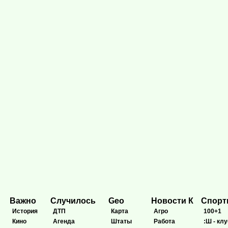
Важно
Случилось
Geo
Новости К
Спор
История
ДТП
Карта
Агро
100+1
Кино
Агенда
Штаты
Работа
:Ш - клу