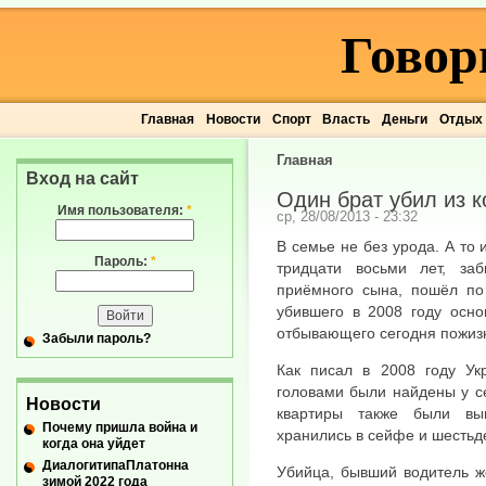
Говор
Главная
Новости
Спорт
Власть
Деньги
Отдых
Главная
Вход на сайт
Один брат убил из к
Имя пользователя:
*
ср, 28/08/2013 - 23:32
В семье не без урода. А то
Пароль:
*
тридцати восьми лет, за
приёмного сына, пошёл по 
убившего в 2008 году осно
отбывающего сегодня пожизн
Забыли пароль?
Как писал в 2008 году Ук
головами были найдены у с
Новости
квартиры также были вы
Почему пришла война и
хранились в сейфе и шестьд
когда она уйдет
ДиалогитипаПлатонна
Убийца, бывший водитель ж
зимой 2022 года