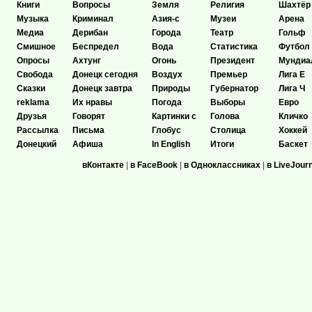
Книги
Вопросы
Земля
Религия
Шахтёр
Музыка
Криминал
Азия-с
Музеи
Арена
Медиа
Дерибан
Города
Театр
Гольф
Смишное
Беспредел
Вода
Статистика
Футбол
Опросы
Ахтунг
Огонь
Президент
Мундиа
Свобода
Донецк сегодня
Воздух
Премьер
Лига Е
Сказки
Донецк завтра
Природы
Губернатор
Лига Ч
reklama
Их нравы
Погода
Выборы
Евро
Друзья
Говорят
Картинки с
Голова
Кличко
Рассылка
Письма
Глобус
Столица
Хоккей
Донецкий
Афиша
In English
Итоги
Баскет
вКонтакте
|
в FaceBook
|
в Одноклассниках
|
в LiveJour