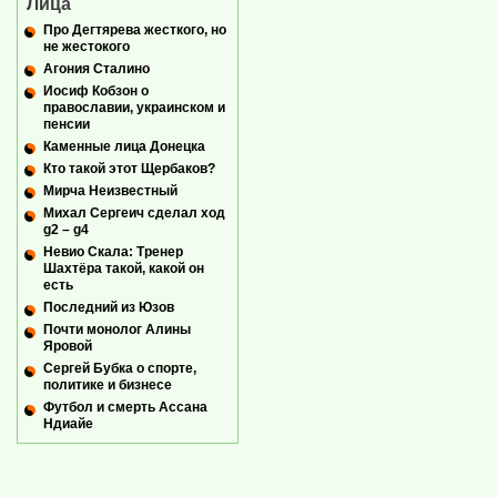
Лица
Про Дегтярева жесткого, но
не жестокого
Агония Сталино
Иосиф Кобзон о
православии, украинском и
пенсии
Каменные лица Донецка
Кто такой этот Щербаков?
Мирча Неизвестный
Михал Сергеич сделал ход
g2 – g4
Невио Скала: Тренер
Шахтёра такой, какой он
есть
Последний из Юзов
Почти монолог Алины
Яровой
Сергей Бубка о спорте,
политике и бизнесе
Футбол и смерть Ассана
Ндиайе