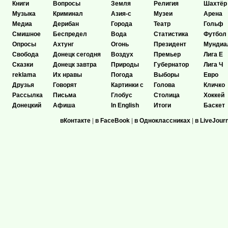
Книги
Вопросы
Земля
Религия
Шахтёр
Музыка
Криминал
Азия-с
Музеи
Арена
Медиа
Дерибан
Города
Театр
Гольф
Смишное
Беспредел
Вода
Статистика
Футбол
Опросы
Ахтунг
Огонь
Президент
Мундиа
Свобода
Донецк сегодня
Воздух
Премьер
Лига Е
Сказки
Донецк завтра
Природы
Губернатор
Лига Ч
reklama
Их нравы
Погода
Выборы
Евро
Друзья
Говорят
Картинки с
Голова
Кличко
Рассылка
Письма
Глобус
Столица
Хоккей
Донецкий
Афиша
In English
Итоги
Баскет
вКонтакте
|
в FaceBook
|
в Одноклассниках
|
в LiveJour