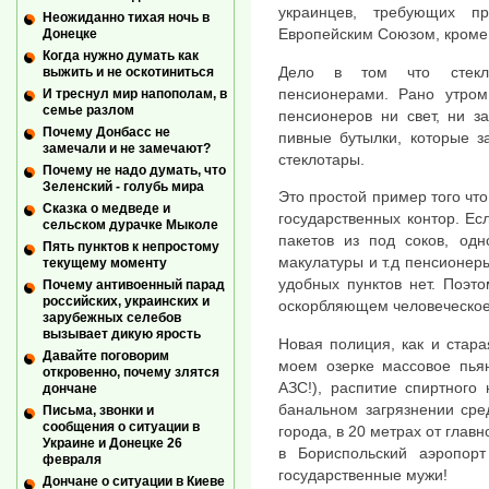
украинцев, требующих п
Неожиданно тихая ночь в
Европейским Союзом, кроме 
Донецке
Когда нужно думать как
Дело в том что стекл
выжить и не оскотиниться
пенсионерами. Рано утром
И треснул мир напополам, в
семье разлом
пенсионеров ни свет, ни з
Почему Донбасс не
пивные бутылки, которые з
замечали и не замечают?
стеклотары.
Почему не надо думать, что
Зеленский - голубь мира
Это простой пример того чт
Сказка о медведе и
государственных контор. Ес
сельском дурачке Мыколе
пакетов из под соков, одн
Пять пунктов к непростому
макулатуры и т.д пенсионеры
текущему моменту
удобных пунктов нет. Поэт
Почему антивоенный парад
российских, украинских и
оскорбляющем человеческое
зарубежных селебов
вызывает дикую ярость
Новая полиция, как и стара
Давайте поговорим
моем озерке массовое пьян
откровенно, почему злятся
АЗС!), распитие спиртного
дончане
банальном загрязнении сре
Письма, звонки и
сообщения о ситуации в
города, в 20 метрах от глав
Украине и Донецке 26
в Бориспольский аэропор
февраля
государственные мужи!
Дончане о ситуации в Киеве