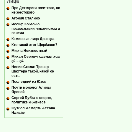
Лица
Про Дегтярева жесткого, но
не жестокого
Агония Сталино
Иосиф Кобзон о
православии, украинском и
пенсии
Каменные лица Донецка
Кто такой этот Щербаков?
Мирча Неизвестный
Михал Сергеич сделал ход
g2 – g4
Невио Скала: Тренер
Шахтёра такой, какой он
есть
Последний из Юзов
Почти монолог Алины
Яровой
Сергей Бубка о спорте,
политике и бизнесе
Футбол и смерть Ассана
Ндиайе