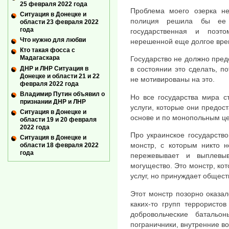
25 февраля 2022 года
Проблема моего озерка не
Ситуация в Донецке и
полиция решила бы ее
области 23 февраля 2022
года
государственная и поэт
Что нужно для любви
нерешенной еще долгое вре
Кто такая фосса с
Мадагаскара
Государство не должно предо
ДНР и ЛНР Ситуация в
в состоянии это сделать, п
Донецке и области 21 и 22
не мотивированы на это.
февраля 2022 года
Владимир Путин объявил о
Но все государства мира с
признании ДНР и ЛНР
услуги, которые они предос
Ситуация в Донецке и
основе и по монопольным ц
области 19 и 20 февраля
2022 года
Про украинское государств
Ситуация в Донецке и
монстр, с которым никто н
области 18 февраля 2022
года
пережевывает и выплевы
могущество. Это монстр, ко
услуг, но принуждает обществ
Этот монстр позорно оказал
каких-то групп террористо
добровольческие батальо
пограничники, внутренние во