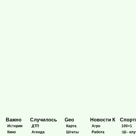
Важно
Случилось
Geo
Новости К
Спор
История
ДТП
Карта
Агро
100+1
Кино
Агенда
Штаты
Работа
:Ш - клу