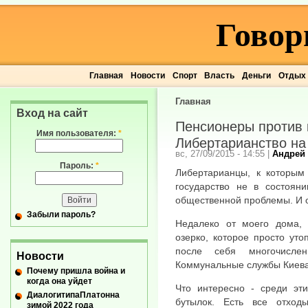
Говор
Главная
Новости
Спорт
Власть
Деньги
Отдых
Главная
Вход на сайт
Пенсионеры против
Имя пользователя:
*
Либертарианство на
вс, 27/09/2015 - 14:55
|
Андрей
Пароль:
*
Либертарианцы, к которым 
государство не в состоян
общественной проблемы. И 
Забыли пароль?
Недалеко от моего дома, 
озерко, которое просто уто
после себя многочисле
Новости
Коммунальные службы Киева 
Почему пришла война и
когда она уйдет
Что интересно - среди эти
ДиалогитипаПлатонна
бутылок. Есть все отход
зимой 2022 года