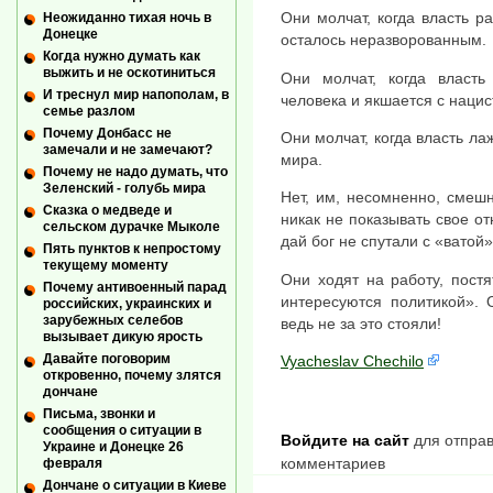
Они молчат, когда власть р
Неожиданно тихая ночь в
Донецке
осталось неразворованным.
Когда нужно думать как
выжить и не оскотиниться
Они молчат, когда власть
И треснул мир напополам, в
человека и якшается с нацис
семье разлом
Почему Донбасс не
Они молчат, когда власть л
замечали и не замечают?
мира.
Почему не надо думать, что
Зеленский - голубь мира
Нет, им, несомненно, смеш
Сказка о медведе и
никак не показывать свое о
сельском дурачке Мыколе
дай бог не спутали с «ватой»
Пять пунктов к непростому
текущему моменту
Они ходят на работу, пост
Почему антивоенный парад
интересуются политикой». 
российских, украинских и
зарубежных селебов
ведь не за это стояли!
вызывает дикую ярость
Давайте поговорим
Vyacheslav Chechilo
откровенно, почему злятся
дончане
Письма, звонки и
сообщения о ситуации в
Войдите на сайт
для отправ
Украине и Донецке 26
комментариев
февраля
Дончане о ситуации в Киеве