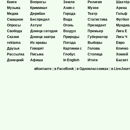
Книги
Вопросы
Земля
Религия
Шахтёр
Музыка
Криминал
Азия-с
Музеи
Арена
Медиа
Дерибан
Города
Театр
Гольф
Смишное
Беспредел
Вода
Статистика
Футбол
Опросы
Ахтунг
Огонь
Президент
Мундиа
Свобода
Донецк сегодня
Воздух
Премьер
Лига Е
Сказки
Донецк завтра
Природы
Губернатор
Лига Ч
reklama
Их нравы
Погода
Выборы
Евро
Друзья
Говорят
Картинки с
Голова
Кличко
Рассылка
Письма
Глобус
Столица
Хоккей
Донецкий
Афиша
In English
Итоги
Баскет
вКонтакте
|
в FaceBook
|
в Одноклассниках
|
в LiveJour