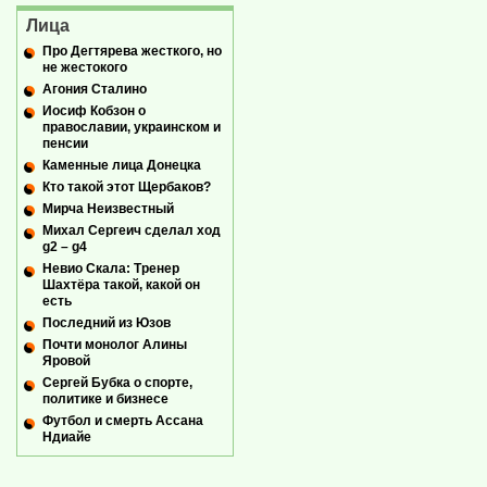
Лица
Про Дегтярева жесткого, но
не жестокого
Агония Сталино
Иосиф Кобзон о
православии, украинском и
пенсии
Каменные лица Донецка
Кто такой этот Щербаков?
Мирча Неизвестный
Михал Сергеич сделал ход
g2 – g4
Невио Скала: Тренер
Шахтёра такой, какой он
есть
Последний из Юзов
Почти монолог Алины
Яровой
Сергей Бубка о спорте,
политике и бизнесе
Футбол и смерть Ассана
Ндиайе