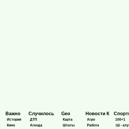
Важно
Случилось
Geo
Новости К
Спор
История
ДТП
Карта
Агро
100+1
Кино
Агенда
Штаты
Работа
:Ш - клу