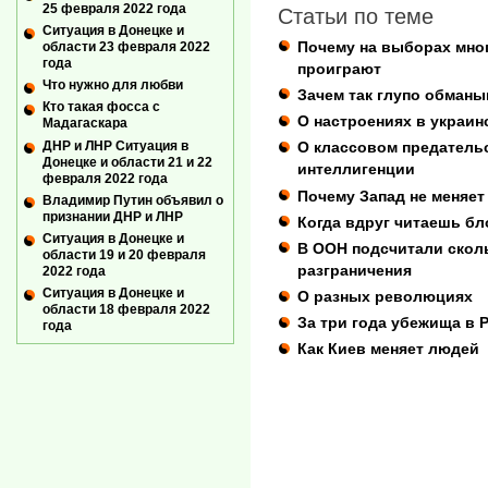
25 февраля 2022 года
Статьи по теме
Ситуация в Донецке и
Почему на выборах мно
области 23 февраля 2022
года
проиграют
Что нужно для любви
Зачем так глупо обманы
Кто такая фосса с
О настроениях в украин
Мадагаскара
ДНР и ЛНР Ситуация в
О классовом предатель
Донецке и области 21 и 22
интеллигенции
февраля 2022 года
Почему Запад не меняе
Владимир Путин объявил о
признании ДНР и ЛНР
Когда вдруг читаешь б
Ситуация в Донецке и
В ООН подсчитали скол
области 19 и 20 февраля
разграничения
2022 года
Ситуация в Донецке и
О разных революциях
области 18 февраля 2022
За три года убежища в 
года
Как Киев меняет людей