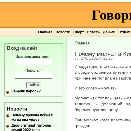
Говор
Главная
Новости
Спорт
Власть
Деньги
Отдых
Главная
Вход на сайт
Почему молчат в Ки
Имя пользователя:
*
вс, 27/05/2018 - 22:26
Иногда одного слова достат
Пароль:
*
в среде столичной интеллиге
причине не попала на зарпла
И это слово «молчат».
Забыли пароль?
Молчат, как тот прыщавый п
телефон и делающий ви
Новости
беременную женщину.
Почему пришла война и
когда она уйдет
Они молчат, когда власть в
ДиалогитипаПлатонна
граждан.
зимой 2022 года