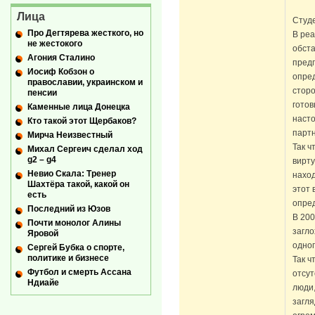
Лица
Студе
Про Дегтярева жесткого, но
В реа
не жестокого
обста
Агония Сталино
пред
Иосиф Кобзон о
опре
православии, украинском и
сторо
пенсии
готов
Каменные лица Донецка
насто
Кто такой этот Щербаков?
парт
Мирча Неизвестный
Так ч
Михал Сергеич сделал ход
g2 – g4
вирту
Невио Скала: Тренер
наход
Шахтёра такой, какой он
этот 
есть
опре
Последний из Юзов
В 20
Почти монолог Алины
загло
Яровой
одног
Сергей Бубка о спорте,
политике и бизнесе
Так ч
Футбол и смерть Ассана
отсут
Ндиайе
люди,
загл