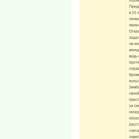
огром
Предс
в 10 
легк
явлен
Отказ
задал
ли ин
женщи
ведь 
протя
спраш
Кроме
испы
Зимба
свое
прист
за с
гипер
обсес
расст
счита
зави