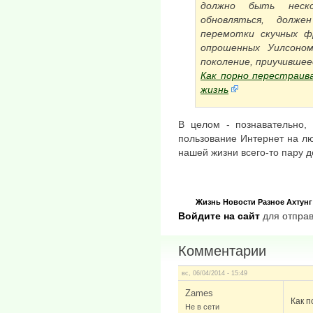
должно быть неско
обновляться, долже
перемотки скучных ф
опрошенных Уилсоно
поколение, приучившее
Как порно перестраив
жизнь
В целом - познавательно, 
пользование Интернет на лю
нашей жизни всего-то пару де
Жизнь
Новости
Разное
Ахтунг
Войдите на сайт
для отправ
Комментарии
вс, 06/04/2014 - 15:49
Zames
Как п
Не в сети