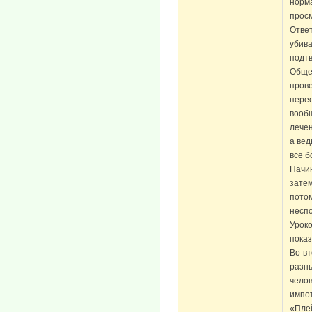
норм
прос
Ответ
убив
подт
Обще
прове
перес
вообщ
лечен
а вед
все б
Начин
зате
пото
неспо
Уроко
показ
Во-в
разны
чело
импо
«Плей