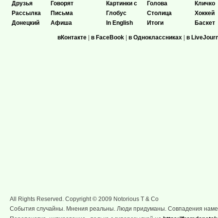
Друзья
Говорят
Картинки с
Голова
Кличко
Рассылка
Письма
Глобус
Столица
Хоккей
Донецкий
Афиша
In English
Итоги
Баскет
вКонтакте
|
в FaceBook
|
в Одноклассниках
|
в LiveJour
All Rights Reserved. Copyright © 2009 Notorious T & Co
События случайны. Мнения реальны. Люди придуманы. Совпадения нам