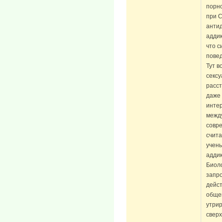
порно
при С
антид
аддик
что 
пове
Тут в
сексу
расст
даже 
интер
между
совр
счита
учены
аддик
Биоло
запр
дейст
общен
утрир
свер