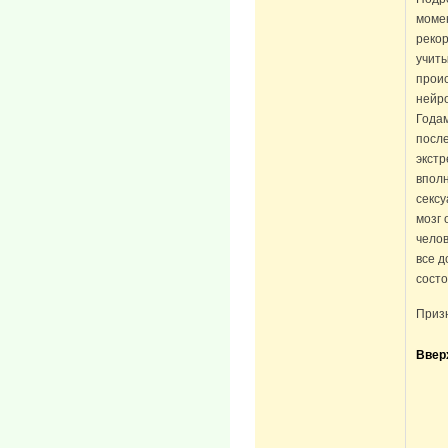
момен
реко
учиты
прои
нейр
Годам
после
экст
впол
сексу
мозг 
челов
все д
состо
Призн
Ввер