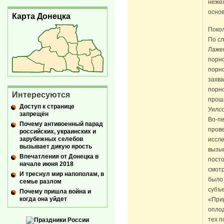
нежел
основ
Карта Донецка
Покол
По сл
Лажен
порно
порн
захв
порно
Интересуются
прош
Доступ к странице
Уилсо
запрещён
Во-пе
Почему антивоенный парад
пров
российских, украинских и
зарубежных селебов
иссл
вызывает дикую ярость
вызыв
Впечатления от Донецка в
пост
начале июня 2018
смотр
И треснул мир напополам, в
было 
семье разлом
субъе
Почему пришла война и
когда она уйдет
«Прир
оплод
тех п