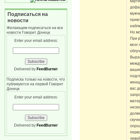
карти
дофа
мужчи
Подписаться на
привл
новости
наблю
Желающим подписаться на все
Но мо
новости Говорит Донецк
При 
Enter your email address:
мозг 
облу
Выра
между
Delivered by
FeedBurner
ваши
подг
Подписка только на новости, что
женщи
публикуются на первой Говорит
вас д
Донецк
запр
Enter your email address:
мате
неско
долж
скучн
Delivered by
FeedBurner
опро
перв
левой