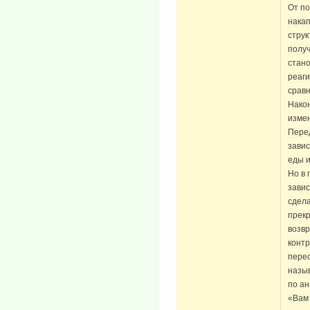
От п
накап
стру
полу
стано
реаги
сравн
Након
измен
Пере
завис
еды и
Но в 
зави
сдела
прекр
возвр
контр
перес
назы
по ан
«Вам 