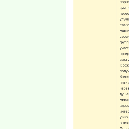
порно
сумел
перес
улучш
стало
магни
свое
групп
участ
проде
высту
К сож
получ
более
пятид
через
душев
месяц
взрос
интер
у них
высок
Подро