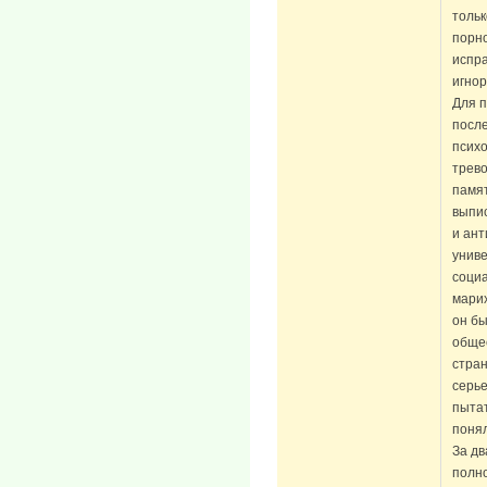
тольк
порно
испр
игнор
Для п
после
психо
трев
памят
выпи
и ант
униве
соци
марих
он бы
общес
стран
серье
пытат
понял
За дв
полно