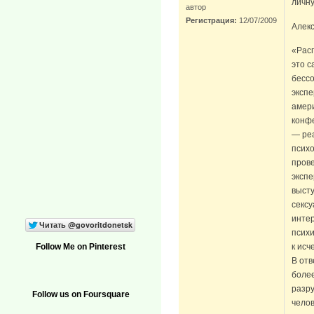
личн
автор
Регистрация:
12/07/2009
Алек
«Рас
это с
бесс
экспе
амери
конфе
— реа
психо
пров
экспе
выст
сексу
интер
психи
к исч
Follow Me on Pinterest
В от
более
разр
Follow us on Foursquare
челов