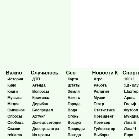
Важно
Случилось
Geo
Новости К
Спор
История
ДТП
Карта
Агро
100+1
Кино
Агенда
Штаты
Работа
:Ш - клу
Книги
Вопросы
Земля
Религия
Шахтёр
Музыка
Криминал
Азия-с
Музеи
Арена
Медиа
Дерибан
Города
Театр
Гольф
Смишное
Беспредел
Вода
Статистика
Футбол
Опросы
Ахтунг
Огонь
Президент
Мундиа
Свобода
Донецк сегодня
Воздух
Премьер
Лига Е
Сказки
Донецк завтра
Природы
Губернатор
Лига Ч
reklama
Их нравы
Погода
Выборы
Евро