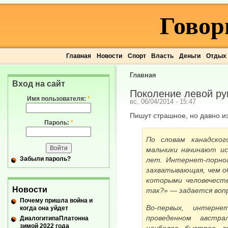
Говор
Главная
Новости
Спорт
Власть
Деньги
Отдых
Главная
Вход на сайт
Поколение левой ру
Имя пользователя:
*
вс, 06/04/2014 - 15:47
Пишут страшное, но давно и
Пароль:
*
По словам канадског
мальчики начинают и
Забыли пароль?
лет. Интернет-порно
захватывающая, чем о
которыми человечеств
Новости
так?» — задается воп
Почему пришла война и
Во-первых, интерне
когда она уйдет
проведенном австра
ДиалогитипаПлатонна
зимой 2022 года