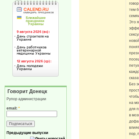
говор
тем 
семя
Это я
эффе
сексу
новой
понят
през
посещ
петух
каждо
сказа
Без 
прост
Говорит Донецк
чтоб
Рупор администрации
на мо
email:
*
для п
в моз
дофам
влияе
Предыдущие выпуски
пор, 