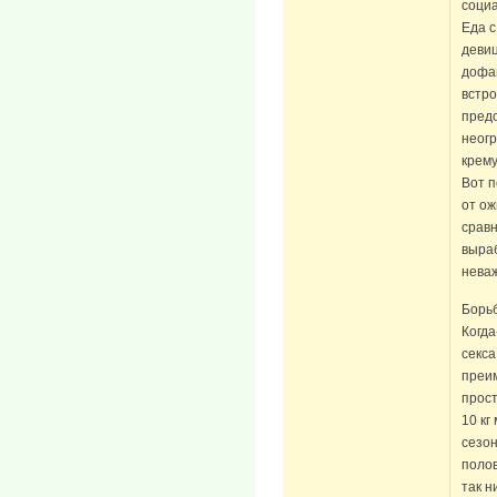
соци
Еда с
деви
дофа
встр
пред
неогр
крему
Вот п
от ож
сравн
выра
нева
Борьб
Когда
секс
преи
прост
10 кг
сезо
полов
так н