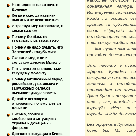
наиболее быстрое в
Неожиданно тихая ночь в
обнаженная натура,
Донецке
Испытуемых заставлял
Когда нужно думать как
Когда на экранах бы
выжить и не оскотиниться
эрекция (и субъекти
И треснул мир напополам, в
всего. «Природа з
семье разлом
оплодотворяли готовых
Почему Донбасс не
замечали и не замечают?
пока вокруг вообще ес
Почему не надо думать, что
— Чем лучше вам зна
Зеленский - голубь мира
проходит до семяизвер
Сказка о медведе и
сельском дурачке Мыколе
Это явление в психо
Пять пунктов к непростому
эффект Кулиджа: с
текущему моменту
сексуальную активнос
Почему антивоенный парад
готовых к оплодот
российских, украинских и
зарубежных селебов
происходит от шутк
вызывает дикую ярость
Джон Кулидж отпустил
Давайте поговорим
что у вас, каждый п
откровенно, почему злятся
курицу?». «Нет, на 
дончане
куриц!». «Надо бы ска
Письма, звонки и
сообщения о ситуации в
Украине и Донецке 26
Без эффекта Кулиджа
февраля
было бы. Мы запр
Дончане о ситуации в Киеве