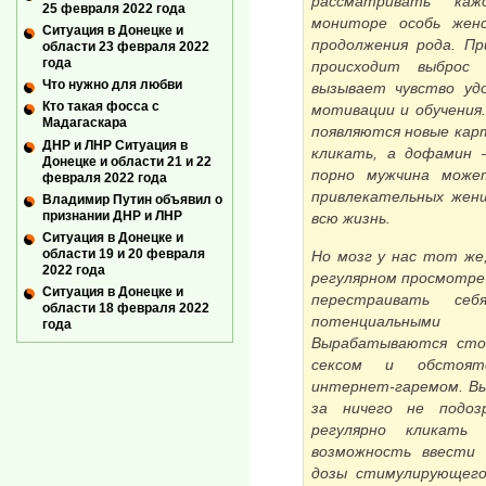
рассматривать ка
25 февраля 2022 года
мониторе особь женс
Ситуация в Донецке и
продолжения рода. Пр
области 23 февраля 2022
года
происходит выброс
Что нужно для любви
вызывает чувство уд
Кто такая фосса с
мотивации и обучения.
Мадагаскара
появляются новые карт
ДНР и ЛНР Ситуация в
кликать, а дофамин 
Донецке и области 21 и 22
порно мужчина може
февраля 2022 года
привлекательных женщ
Владимир Путин объявил о
признании ДНР и ЛНР
всю жизнь.
Ситуация в Донецке и
области 19 и 20 февраля
Но мозг у нас тот же,
2022 года
регулярном просмотре 
Ситуация в Донецке и
перестраивать себ
области 18 февраля 2022
потенциальным
года
Вырабатываются стой
сексом и обстояте
интернет-гаремом. Вы
за ничего не подоз
регулярно кликат
возможность ввести 
дозы стимулирующего