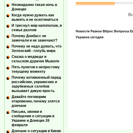
Неожиданно тихая ночь в
Донецке
Вс
Когда нужно думать как
выжить и не оскотиниться
И треснул мир напополам, в
семье разлом
Новости
Разное
Вброс
Вопросы
Е
Почему Донбасс не
Украина сегодня
замечали и не замечают?
Почему не надо думать, что
Зеленский - голубь мира
Сказка о медведе и
сельском дурачке Мыколе
Пять пунктов к непростому
текущему моменту
Почему антивоенный парад
российских, украинских и
зарубежных селебов
вызывает дикую ярость
Давайте поговорим
откровенно, почему злятся
дончане
Письма, звонки и
сообщения о ситуации в
Украине и Донецке 26
февраля
Дончане о ситуации в Киеве