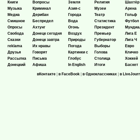
Книги
Вопросы
Земля
Религия
Шахтёр
Музыка
Криминал
Азия-с
Музеи
Арена
Медиа
Дерибан
Города
Театр
Гольф
Смишное
Беспредел
Вода
Статистика
Футбол
Опросы
Ахтунг
Огонь
Президент
Мундиа
Свобода
Донецк сегодня
Воздух
Премьер
Лига Е
Сказки
Донецк завтра
Природы
Губернатор
Лига Ч
reklama
Их нравы
Погода
Выборы
Евро
Друзья
Говорят
Картинки с
Голова
Кличко
Рассылка
Письма
Глобус
Столица
Хоккей
Донецкий
Афиша
In English
Итоги
Баскет
вКонтакте
|
в FaceBook
|
в Одноклассниках
|
в LiveJour