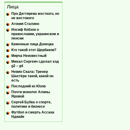
Лица
Про Дегтярева жесткого, но
не жестокого
Агония Сталино
Иосиф Кобзон о
православии, украинском и
пенсии
Каменные лица Донецка
Кто такой этот Щербаков?
Мирча Неизвестный
Михал Сергеич сделал ход
g2 – g4
Невио Скала: Тренер
Шахтёра такой, какой он
есть
Последний из Юзов
Почти монолог Алины
Яровой
Сергей Бубка о спорте,
политике и бизнесе
Футбол и смерть Ассана
Ндиайе