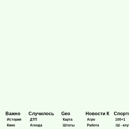
Важно
Случилось
Geo
Новости К
Спор
История
ДТП
Карта
Агро
100+1
Кино
Агенда
Штаты
Работа
:Ш - клу