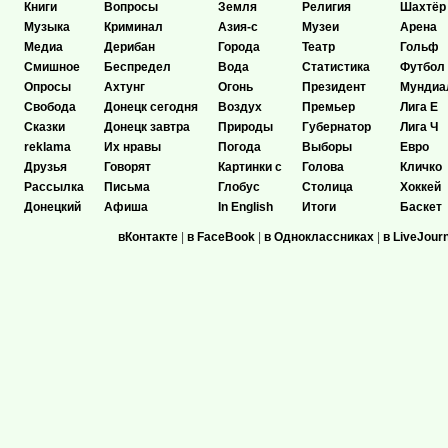
Книги
Вопросы
Земля
Религия
Шахтёр
Музыка
Криминал
Азия-с
Музеи
Арена
Медиа
Дерибан
Города
Театр
Гольф
Смишное
Беспредел
Вода
Статистика
Футбол
Опросы
Ахтунг
Огонь
Президент
Мундиа
Свобода
Донецк сегодня
Воздух
Премьер
Лига Е
Сказки
Донецк завтра
Природы
Губернатор
Лига Ч
reklama
Их нравы
Погода
Выборы
Евро
Друзья
Говорят
Картинки с
Голова
Кличко
Рассылка
Письма
Глобус
Столица
Хоккей
Донецкий
Афиша
In English
Итоги
Баскет
вКонтакте
|
в FaceBook
|
в Одноклассниках
|
в LiveJour