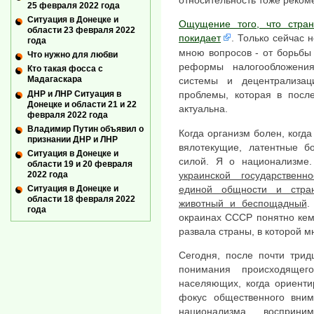
относительность тоже реком
25 февраля 2022 года
Ситуация в Донецке и
Ощущение того, что стран
области 23 февраля 2022
покидает
. Только сейчас 
года
мною вопросов - от борьбы
Что нужно для любви
реформы налогообложени
Кто такая фосса с
Мадагаскара
системы и децентрализа
ДНР и ЛНР Ситуация в
проблемы, которая в посл
Донецке и области 21 и 22
актуальна.
февраля 2022 года
Владимир Путин объявил о
Когда организм болен, когд
признании ДНР и ЛНР
вялотекущие, латентные б
Ситуация в Донецке и
силой. Я о национализм
области 19 и 20 февраля
2022 года
украинской государственн
Ситуация в Донецке и
единой общности и стра
области 18 февраля 2022
животный и беспощадный
.
года
окраинах СССР понятно кем 
развала страны, в которой м
Сегодня, после почти трид
понимания происходяще
населяющих, когда ориенти
фокус общественного вним
национализма восприн