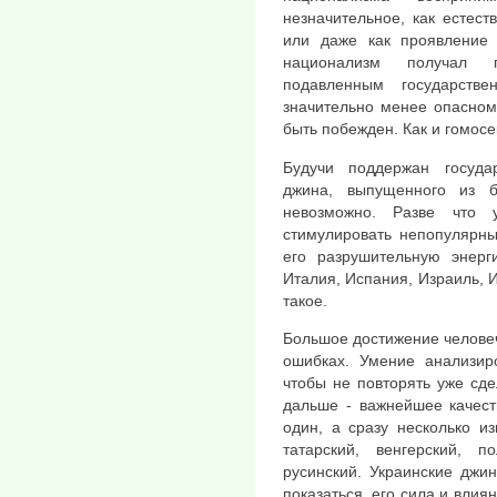
незначительное, как естес
или даже как проявление 
национализм получал г
подавленным государств
значительно менее опасном
быть побежден. Как и гомосе
Будучи поддержан госуда
джина, выпущенного из б
невозможно. Разве что 
стимулировать непопулярны
его разрушительную энерг
Италия, Испания, Израиль, И
такое.
Большое достижение человеч
ошибках. Умение анализир
чтобы не повторять уже сде
дальше - важнейшее качест
один, а сразу несколько из
татарский, венгерский, 
русинский. Украинские джи
показаться, его сила и влия