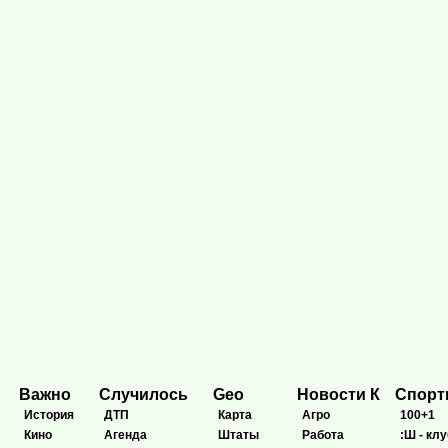
Важно
Случилось
Geo
Новости К
Спор
История
ДТП
Карта
Агро
100+1
Кино
Агенда
Штаты
Работа
:Ш - клу