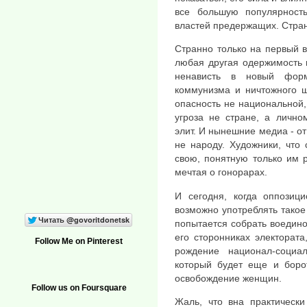
все большую популярност
властей предержащих. Стра
Странно только на первый в
любая другая одержимость 
ненависть в новый форм
коммунизма и ничтожного 
опасность не национальной,
угроза не стране, а лично
элит. И нынешние медиа - от
не народу. Художники, что 
свою, понятную только им 
мечтая о гонорарах.
И сегодня, когда оппозиц
возможно употреблять такое
попытается собрать воедин
его сторонниках электорат
Follow Me on Pinterest
рождение национал-социа
который будет еще и боро
освобождение женщин.
Follow us on Foursquare
Жаль, что вна практически