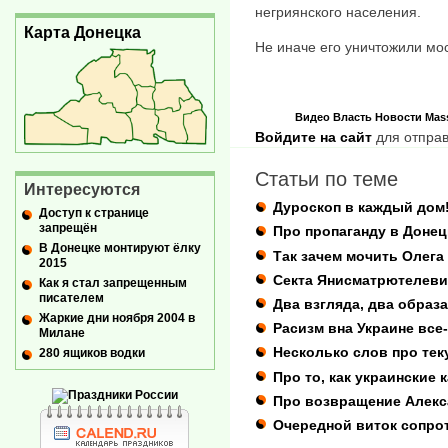
негриянского населения.
Карта Донецка
Не иначе его уничтожили мо
Видео
Власть
Новости
Mas
Войдите на сайт
для отправ
Статьи по теме
Интересуются
Дуроскоп в каждый дом
Доступ к странице
запрещён
Про пропаганду в Донец
В Донецке монтируют ёлку
Так зачем мочить Олега
2015
Секта Янисматрютелеви
Как я стал запрещенным
писателем
Два взгляда, два образ
Жаркие дни ноября 2004 в
Расизм вна Украине все-
Милане
Несколько слов про те
280 ящиков водки
Про то, как украинские
Про возвращение Алекс
Очередной виток сопро