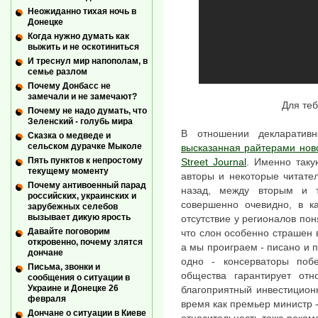
Неожиданно тихая ночь в
Донецке
Когда нужно думать как
выжить и не оскотиниться
И треснул мир напополам, в
семье разлом
Почему Донбасс не
замечали и не замечают?
Для теб
Почему не надо думать, что
Зеленский - голубь мира
В отношении декларатив
Сказка о медведе и
сельском дурачке Мыколе
высказанная райтерами новог
Пять пунктов к непростому
Street Journal
. Именно так
текущему моменту
авторы и некоторые читате
Почему антивоенный парад
назад, между вторым и т
российских, украинских и
совершенно очевидно, в к
зарубежных селебов
вызывает дикую ярость
отсутствие у регионалов пон
Давайте поговорим
что слон особенно страшен в
откровенно, почему злятся
а мы проиграем - писано и 
дончане
одно - консерваторы поб
Письма, звонки и
общества гарантирует отно
сообщения о ситуации в
Украине и Донецке 26
благоприятный инвестицион
февраля
время как премьер министр -
Дончане о ситуации в Киеве