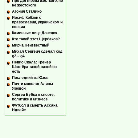
Про Дегтярева жесткого, но
не жестокого
Агония Сталино
Иосиф Кобзон о
православии, украинском и
пенсии
Каменные лица Донецка
Кто такой этот Щербаков?
Мирча Неизвестный
Михал Сергеич сделал ход
g2 – g4
Невио Скала: Тренер
Шахтёра такой, какой он
есть
Последний из Юзов
Почти монолог Алины
Яровой
Сергей Бубка о спорте,
политике и бизнесе
Футбол и смерть Ассана
Ндиайе