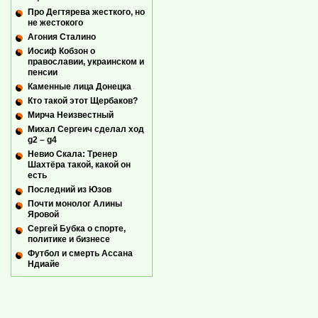
Про Дегтярева жесткого, но
не жестокого
Агония Сталино
Иосиф Кобзон о
православии, украинском и
пенсии
Каменные лица Донецка
Кто такой этот Щербаков?
Мирча Неизвестный
Михал Сергеич сделал ход
g2 – g4
Невио Скала: Тренер
Шахтёра такой, какой он
есть
Последний из Юзов
Почти монолог Алины
Яровой
Сергей Бубка о спорте,
политике и бизнесе
Футбол и смерть Ассана
Ндиайе