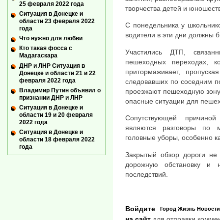
25 февраля 2022 года
творчества детей и юношеств
Ситуация в Донецке и
области 23 февраля 2022
С понедельника у школьнико
года
водители в эти дни должны 
Что нужно для любви
Кто такая фосса с
Участились ДТП, связа
Мадагаскара
пешеходных переходах, 
ДНР и ЛНР Ситуация в
притормаживает, пропуска
Донецке и области 21 и 22
февраля 2022 года
следовавших по соседним п
Владимир Путин объявил о
проезжают пешеходную зону 
признании ДНР и ЛНР
опасные ситуации для пешех
Ситуация в Донецке и
области 19 и 20 февраля
Сопутствующей причиной
2022 года
являются разговоры по 
Ситуация в Донецке и
головные уборы, особенно к
области 18 февраля 2022
года
Закрытый обзор дороги не
дорожную обстановку и н
последствий.
Войдите
Город
Жизнь
Новости
на сайт
для отправки комме