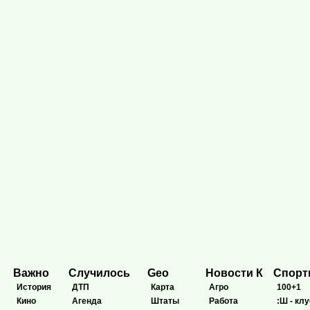
Важно
Случилось
Geo
Новости К
Спор
История
ДТП
Карта
Агро
100+1
Кино
Агенда
Штаты
Работа
:Ш - клу