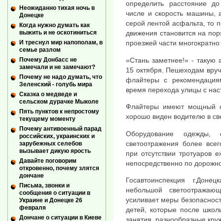
определить расстояние д
Неожиданно тихая ночь в
числе и скорость машины, 
Донецке
серой лентой асфальта, то 
Когда нужно думать как
выжить и не оскотиниться
движения становится на пор
И треснул мир напополам, в
проезжей части многократно
семье разлом
«Стань заметнее!» - такую 
Почему Донбасс не
замечали и не замечают?
15 октября. Пешеходам вруча
Почему не надо думать, что
флайтеры с рекомендациям
Зеленский - голубь мира
время перехода улицы с нас
Сказка о медведе и
сельском дурачке Мыколе
Флайтеры имеют мощный 
Пять пунктов к непростому
хорошо виден водителю в св
текущему моменту
Почему антивоенный парад
Оборудование одежды, 
российских, украинских и
светоотражения более все
зарубежных селебов
вызывает дикую ярость
при отсутствии тротуаров 
Давайте поговорим
непосредственно по дорожно
откровенно, почему злятся
дончане
Госавтоинспекция г.Доне
Письма, звонки и
небольшой светоотражаю
сообщения о ситуации в
усиливает меры безопасност
Украине и Донецке 26
февраля
детей, которые после шко
Дончане о ситуации в Киеве
занятия, разнообразные кру