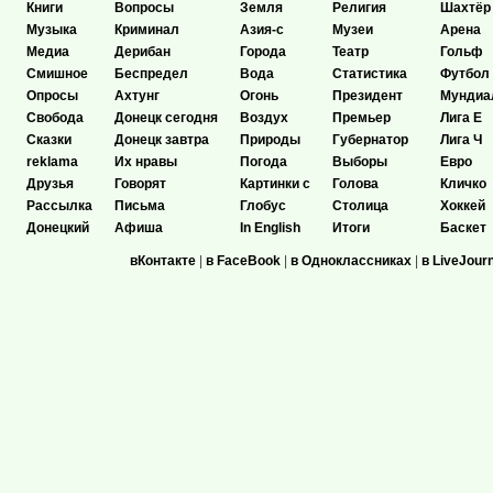
Книги
Вопросы
Земля
Религия
Шахтёр
Музыка
Криминал
Азия-с
Музеи
Арена
Медиа
Дерибан
Города
Театр
Гольф
Смишное
Беспредел
Вода
Статистика
Футбол
Опросы
Ахтунг
Огонь
Президент
Мундиа
Свобода
Донецк сегодня
Воздух
Премьер
Лига Е
Сказки
Донецк завтра
Природы
Губернатор
Лига Ч
reklama
Их нравы
Погода
Выборы
Евро
Друзья
Говорят
Картинки с
Голова
Кличко
Рассылка
Письма
Глобус
Столица
Хоккей
Донецкий
Афиша
In English
Итоги
Баскет
вКонтакте
|
в FaceBook
|
в Одноклассниках
|
в LiveJour