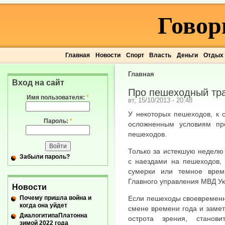
Говор
Главная
Новости
Спорт
Власть
Деньги
Отдых
Главная
Вход на сайт
Про пешеходный тр
Имя пользователя:
*
вт, 15/10/2013 - 20:48
У некоторых пешеходов, к 
Пароль:
*
осложненным условиям пр
пешеходов.
Только за истекшую неделю
Забыли пароль?
с наездами на пешеходов, 
сумерки или темное врем
Главного управления МВД Ук
Новости
Почему пришла война и
Если пешеходы своевременн
когда она уйдет
смене времени года и заме
ДиалогитипаПлатонна
острота зрения, станов
зимой 2022 года