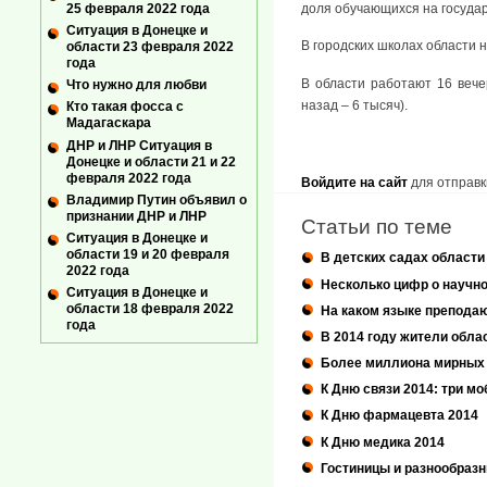
доля обучающихся на государ
25 февраля 2022 года
Ситуация в Донецке и
В городских школах области 
области 23 февраля 2022
года
В области работают 16 вече
Что нужно для любви
назад – 6 тысяч).
Кто такая фосса с
Мадагаскара
ДНР и ЛНР Ситуация в
Донецке и области 21 и 22
февраля 2022 года
Войдите на сайт
для отправк
Владимир Путин объявил о
признании ДНР и ЛНР
Статьи по теме
Ситуация в Донецке и
области 19 и 20 февраля
В детских садах области
2022 года
Несколько цифр о научно
Ситуация в Донецке и
области 18 февраля 2022
На каком языке препода
года
В 2014 году жители обла
Более миллиона мирных 
К Дню связи 2014: три м
К Дню фармацевта 2014
К Дню медика 2014
Гостиницы и разнообраз