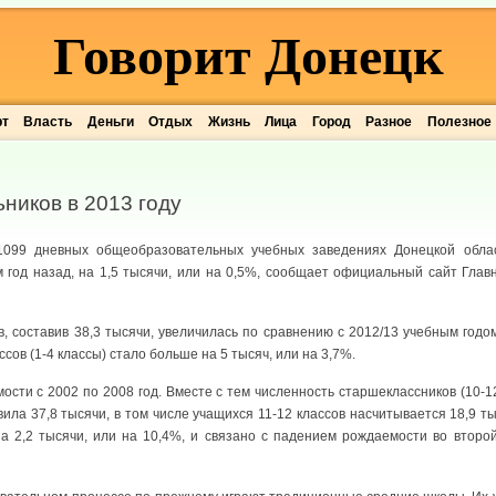
Говорит Донецк
рт
Власть
Деньги
Отдых
Жизнь
Лица
Город
Разное
Полезное
ников в 2013 году
1099 дневных общеобразовательных учебных заведениях Донецкой обла
 год назад, на 1,5 тысячи, или на 0,5%, сообщает официальный сайт Глав
, составив 38,3 тысячи, увеличилась по сравнению с 2012/13 учебным годом
сов (1-4 классы) стало больше на 5 тысяч, или на 3,7%.
ости с 2002 по 2008 год. Вместе с тем численность старшеклассников (10-1
вила 37,8 тысячи, в том числе учащихся 11-12 классов насчитывается 18,9 ты
а 2,2 тысячи, или на 10,4%, и связано с падением рождаемости во второ