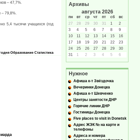
ков – 47,7%.
Архивы
августа 2026
 – 79,8%.
пн
вт
ср
чт
пт
сб
вс
27
28
29
30
31
1
2
но 5,4 тысячи учащихся (год
3
4
5
6
7
8
9
10
11
12
13
14
15
16
17
18
19
20
21
22
23
24
25
26
27
28
29
30
годня
Образование
Статистика
31
1
2
3
4
5
6
Нужное
Афиша к-т Звёздочка
Вечеринки Донецка
Афиша к-т Шевченко
Центры занятости ДНР
Горячие линии ДНР
Гостиницы Донецка
Five places to visit in Donetsk
Адрес ЖЭК № на карте и
телефоны
лиарда
Адреса и номера