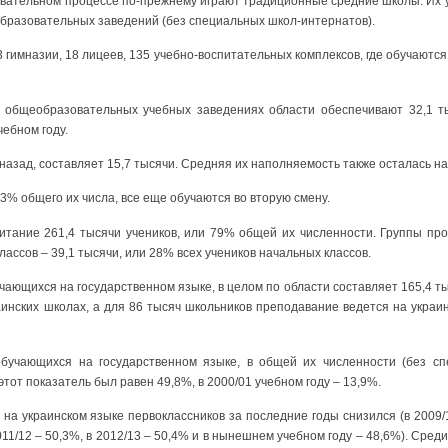
вательном процессе по-прежнему играют традиционные средние школы. Их 
бразовательных заведений (без специальных школ-интернатов).
 гимназии, 18 лицеев, 135 учебно-воспитательных комплексов, где обучаются
 общеобразовательных учебных заведениях области обеспечивают 32,1 ты
ебном году.
д назад, составляет 15,7 тысячи. Средняя их наполняемость также осталась на
,3% общего их числа, все еще обучаются во вторую смену.
итание 261,4 тысячи учеников, или 79% общей их численности. Группы пр
классов – 39,1 тысячи, или 28% всех учеников начальных классов.
чающихся на государственном языке, в целом по области составляет 165,4 тыс
инских школах, а для 86 тысяч школьников преподавание ведется на украи
обучающихся на государственном языке, в общей их численности (без сп
этот показатель был равен 49,8%, в 2000/01 учебном году – 13,9%.
а украинском языке первоклассников за последние годы снизился (в 2009/
2011/12 – 50,3%, в 2012/13 – 50,4% и в нынешнем учебном году – 48,6%). Сре