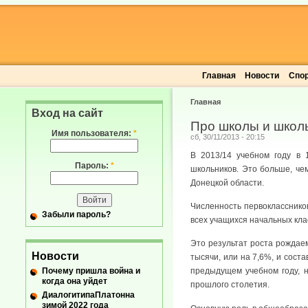
Главная
Новости
Спо
Главная
Вход на сайт
Про школы и школь
Имя пользователя:
*
сб, 30/11/2013 - 20:15
В 2013/14 учебном году в 
Пароль:
*
школьников. Это больше, чем
Донецкой области.
Численность первоклассников
Забыли пароль?
всех учащихся начальных клас
Это результат роста рождаем
Новости
тысячи, или на 7,6%, и соста
Почему пришла война и
предыдущем учебном году, н
когда она уйдет
прошлого столетия.
ДиалогитипаПлатонна
зимой 2022 года