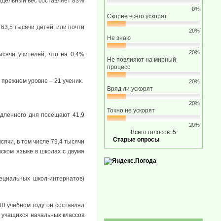
удельный вес составляет 83%
0%
Скорее всего ускорят
 63,5 тысячи детей, или почти
20%
Не знаю
20%
сячи учителей, что на 0,4%
Не повлияют на мирный
процесс
 прежнем уровне – 21 ученик.
20%
Вряд ли ускорят
20%
Точно не ускорят
одленного дня посещают 41,9
20%
Всего голосов: 5
Старые опросы
ячи, в том числе 79,4 тысячи
нском языке в школах с двумя
ециальных школ-интернатов)
10 учебном году он составлял
ди учащихся начальных классов