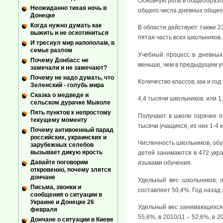
Основную роль в общеобразо
Неожиданно тихая ночь в
общего числа дневных общео
Донецке
Когда нужно думать как
В области действуют также 23
выжить и не оскотиниться
пятая часть всех школьников.
И треснул мир напополам, в
семье разлом
Учебный процесс в дневных
Почему Донбасс не
меньше, чем в предыдущем уч
замечали и не замечают?
Почему не надо думать, что
Количество классов, как и го
Зеленский - голубь мира
Сказка о медведе и
4,4 тысячи школьников, или 1
сельском дурачке Мыколе
Пять пунктов к непростому
Получают в школе горячее п
текущему моменту
тысячи учащихся, из них 1-4 
Почему антивоенный парад
российских, украинских и
Численность школьников, обу
зарубежных селебов
вызывает дикую ярость
детей занимаются в 472 укра
Давайте поговорим
языками обучения.
откровенно, почему злятся
дончане
Удельный вес школьников, 
Письма, звонки и
составляет 50,4%. Год назад 
сообщения о ситуации в
Украине и Донецке 26
Удельный вес занимающихся н
февраля
55,6%, в 2010/11 – 52,6%, в 
Дончане о ситуации в Киеве