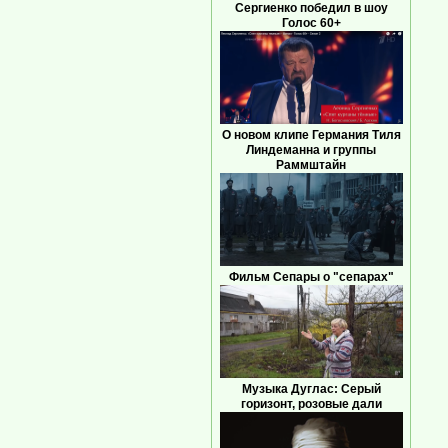
Сергиенко победил в шоу
Голос 60+
О новом клипе Германия Тиля
Линдеманна и группы
Раммштайн
Фильм Сепары о "сепарах"
Музыка Дуглас: Серый
горизонт, розовые дали