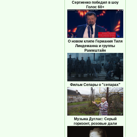
Сергиенко победил в шоу
Голос 60+
О новом клипе Германия Тиля
Линдеманна и группы
Раммштайн
Фильм Сепары о "сепарах"
Музыка Дуглас: Серый
горизонт, розовые дали