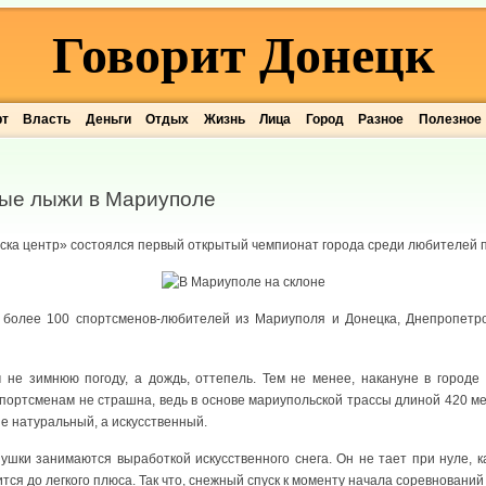
Говорит Донецк
рт
Власть
Деньги
Отдых
Жизнь
Лица
Город
Разное
Полезное
ные лыжи в Мариуполе
ска центр» состоялся первый открытый чемпионат города среди любителей 
 более 100 спортсменов-любителей из Мариуполя и Донецка, Днепропетров
 не зимнюю погоду, а дождь, оттепель. Тем не менее, накануне в городе
портсменам не страшна, ведь в основе мариупольской трассы длиной 420 м
не натуральный, а искусственный.
шки занимаются выработкой искусственного снега. Он не тает при нуле, к
ся до легкого плюса. Так что, снежный спуск к моменту начала соревнований