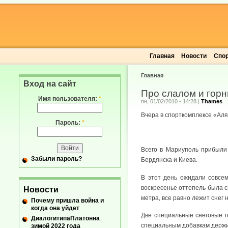
Главная
Новости
Спо
Главная
Вход на сайт
Про слалом и гор
Имя пользователя:
*
пн, 01/02/2010 - 14:28
|
Thames
Вчера в спорткомплексе «Аля
Пароль:
*
Всего в Мариуполь прибыли
Забыли пароль?
Бердянска и Киева.
В этот день ожидали совсем
воскресенье оттепель была с
Новости
метра, все равно лежит снег 
Почему пришла война и
когда она уйдет
Две специальные снеговые пу
ДиалогитипаПлатонна
специальным добавкам держит
зимой 2022 года