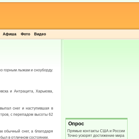
Афиша
Фото
Видео
по горным лыжам и сноуборду.
ска и Антрацита, Харькова,
 выпал снег и наступившая в
етров, с перепадом высоты 62
Опрос
Прямые контакты США и России
ак обычный снег, а благодаря
Точно ускорят достижение мира
 был в отличном состоянии.