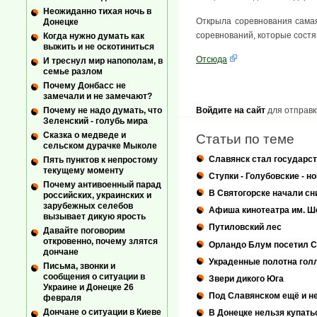
Неожиданно тихая ночь в
Открыла соревнования самая
Донецке
соревнований, которые состяз
Когда нужно думать как
выжить и не оскотиниться
Отсюда
И треснул мир напополам, в
семье разлом
Почему Донбасс не
замечали и не замечают?
Войдите на сайт
для отправк
Почему не надо думать, что
Зеленский - голубь мира
Сказка о медведе и
Статьи по теме
сельском дурачке Мыколе
Славянск стал государс
Пять пунктов к непростому
текущему моменту
Ступки - Голубовские - 
Почему антивоенный парад
В Святогорске начали сн
российских, украинских и
зарубежных селебов
Афиша кинотеатра им. Ш
вызывает дикую ярость
Путиловский лес
Давайте поговорим
откровенно, почему злятся
Орландо Блум посетил 
дончане
Украденные полотна гол
Письма, звонки и
сообщения о ситуации в
Звери дикого Юга
Украине и Донецке 26
Под Славянском ещё и н
февраля
Дончане о ситуации в Киеве
В Донецке нельзя купать