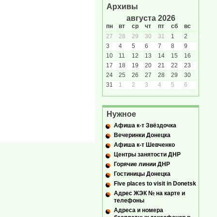
Архивы
августа 2026
пн
вт
ср
чт
пт
сб
вс
27
28
29
30
31
1
2
3
4
5
6
7
8
9
10
11
12
13
14
15
16
17
18
19
20
21
22
23
24
25
26
27
28
29
30
31
1
2
3
4
5
6
Нужное
Афиша к-т Звёздочка
Вечеринки Донецка
Афиша к-т Шевченко
Центры занятости ДНР
Горячие линии ДНР
Гостиницы Донецка
Five places to visit in Donetsk
Адрес ЖЭК № на карте и
телефоны
Адреса и номера