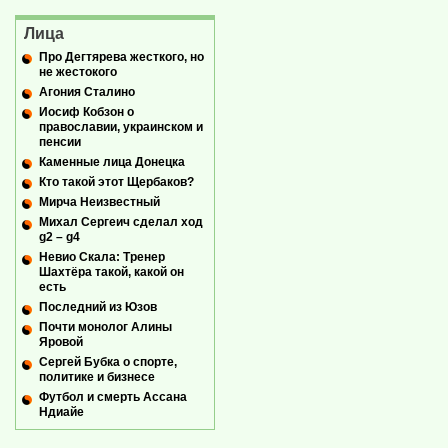
Лица
Про Дегтярева жесткого, но
не жестокого
Агония Сталино
Иосиф Кобзон о
православии, украинском и
пенсии
Каменные лица Донецка
Кто такой этот Щербаков?
Мирча Неизвестный
Михал Сергеич сделал ход
g2 – g4
Невио Скала: Тренер
Шахтёра такой, какой он
есть
Последний из Юзов
Почти монолог Алины
Яровой
Сергей Бубка о спорте,
политике и бизнесе
Футбол и смерть Ассана
Ндиайе