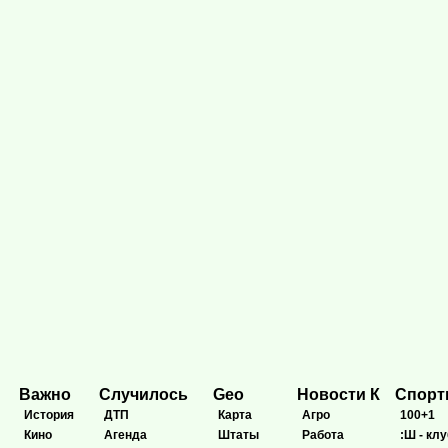
Важно
Случилось
Geo
Новости К
Спор
История
ДТП
Карта
Агро
100+1
Кино
Агенда
Штаты
Работа
:Ш - клу