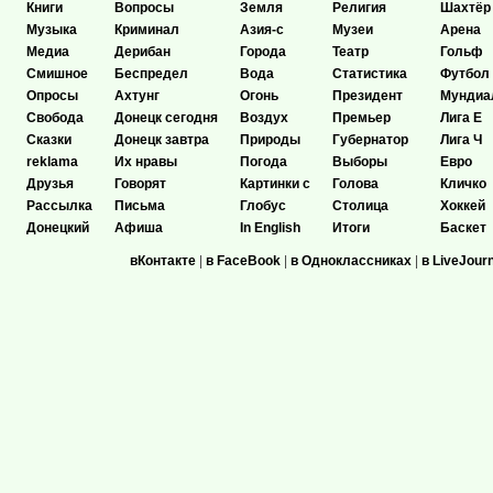
Книги
Вопросы
Земля
Религия
Шахтёр
Музыка
Криминал
Азия-с
Музеи
Арена
Медиа
Дерибан
Города
Театр
Гольф
Смишное
Беспредел
Вода
Статистика
Футбол
Опросы
Ахтунг
Огонь
Президент
Мундиа
Свобода
Донецк сегодня
Воздух
Премьер
Лига Е
Сказки
Донецк завтра
Природы
Губернатор
Лига Ч
reklama
Их нравы
Погода
Выборы
Евро
Друзья
Говорят
Картинки с
Голова
Кличко
Рассылка
Письма
Глобус
Столица
Хоккей
Донецкий
Афиша
In English
Итоги
Баскет
вКонтакте
|
в FaceBook
|
в Одноклассниках
|
в LiveJour