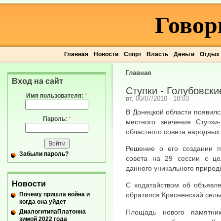
Говор
Главная
Новости
Спорт
Власть
Деньги
Отдых
Главная
Вход на сайт
Ступки - Голубовски
Имя пользователя:
*
вт, 06/07/2010 - 18:03
В Донецкой области появил
Пароль:
*
местного значения Ступки-
областного совета народных 
Решение о его создании п
Забыли пароль?
совета на 29 сессии с це
данного уникального природ
Новости
С ходатайством об объявле
Почему пришла война и
обратился Красненский сель
когда она уйдет
ДиалогитипаПлатонна
Площадь нового памятни
зимой 2022 года