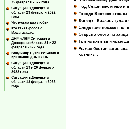
25 февраля 2022 года
Под Славянском ещё и 
Ситуация в Донецке и
области 23 февраля 2022
Города Востока страны -
года
Донецк - Краков: туда и
Что нужно для любви
Следствие покажет по ч
Кто такая фосса с
Мадагаскара
Открыта охота на зайца
ДНР и ЛНР Ситуация в
Три из пяти вымирающи
Донецке и области 21 и 22
февраля 2022 года
Рыжая бестия загрызла к
Владимир Путин объявил о
хозяйку...
признании ДНР и ЛНР
Ситуация в Донецке и
области 19 и 20 февраля
2022 года
Ситуация в Донецке и
области 18 февраля 2022
года