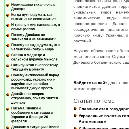
расположен вблизи села Кр
Неожиданно тихая ночь в
специалистов данная терр
Донецке
уникальных видов намел
Когда нужно думать как
эндемические виды в
выжить и не оскотиниться
распространения. Данна
И треснул мир напополам, в
сосредоточения значитель
семье разлом
Красную книгу Украины, 
Почему Донбасс не
замечали и не замечают?
растений.
Почему не надо думать, что
Зеленский - голубь мира
Научное обоснование объяв
Сказка о медведе и
местного значения Ступки-
сельском дурачке Мыколе
Донецкого ботанического са
Пять пунктов к непростому
текущему моменту
Почему антивоенный парад
российских, украинских и
Войдите на сайт
для отправ
зарубежных селебов
вызывает дикую ярость
комментариев
Давайте поговорим
откровенно, почему злятся
Статьи по теме
дончане
Письма, звонки и
Славянск стал государ
сообщения о ситуации в
Украденные полотна го
Украине и Донецке 26
Артемовском
февраля
Дончане о ситуации в Киеве
К Всемирному дню окр