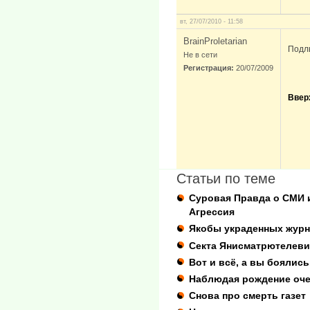
вт, 27/07/2010 - 11:58
BrainProletarian
Подл
Не в сети
Регистрация:
20/07/2009
Ввер
Статьи по теме
Суровая Правда о СМИ и
Агрессия
Якобы украденных журн
Секта Янисматрютелеви
Вот и всё, а вы боялись.
Наблюдая рождение оче
Снова про смерть газет