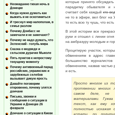
которые принято обсуждать
Неожиданно тихая ночь в
парадигму обывателя и н
Донецке
считает себя каждый
кто ве
Когда нужно думать как
выжить и не оскотиниться
не то в эфире, вел блог на 
И треснул мир напополам, в
то есть всю ту чушь, что ест
семье разлом
В этой истории все прекрас
Почему Донбасс не
замечали и не замечают?
руки и отошел с линии огня
Почему не надо думать, что
на амбразуру молодым и гор
Зеленский - голубь мира
Сказка о медведе и
Процитирую участок, котор
сельском дурачке Мыколе
обвинениям в адрес главн
Пять пунктов к непростому
большинство журналисто
текущему моменту
обвинениям, назвав частью 
Почему антивоенный парад
и есть.
российских, украинских и
зарубежных селебов
вызывает дикую ярость
Просто многое из то
Давайте поговорим
откровенно, почему злятся
протяжении многих 
дончане
самом деле, не я
Письма, звонки и
материалами. Гужва
сообщения о ситуации в
текст, как ему хо
Украине и Донецке 26
февраля
полностью искажая с
Дончане о ситуации в Киеве
кстати, по полити