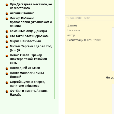
Про Дегтярева жесткого, но
не жестокого
Агония Сталино
Иосиф Кобзон о
чт, 22/07/2010 - 22:12
православии, украинском и
Zames
пенсии
Не в сети
Каменные лица Донецка
автор
Кто такой этот Щербаков?
Регистрация:
12/07/2009
Мирча Неизвестный
Михал Сергеич сделал ход
g2 – g4
Невио Скала: Тренер
Шахтёра такой, какой он
есть
Последний из Юзов
Почти монолог Алины
Яровой
Не вс
Сергей Бубка о спорте,
политике и бизнесе
Футбол и смерть Ассана
Ндиайе