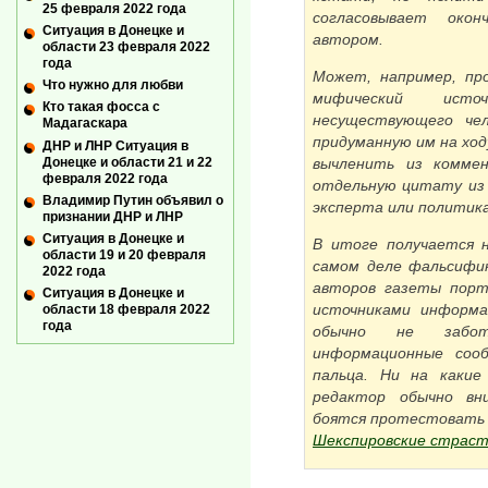
25 февраля 2022 года
согласовывает око
Ситуация в Донецке и
автором.
области 23 февраля 2022
года
Может, например, про
Что нужно для любви
мифический ист
Кто такая фосса с
несуществующего че
Мадагаскара
придуманную им на хо
ДНР и ЛНР Ситуация в
Донецке и области 21 и 22
вычленить из коммен
февраля 2022 года
отдельную цитату из 
Владимир Путин объявил о
эксперта или политик
признании ДНР и ЛНР
Ситуация в Донецке и
В итоге получается 
области 19 и 20 февраля
самом деле фальсифик
2022 года
авторов газеты порт
Ситуация в Донецке и
источниками информа
области 18 февраля 2022
года
обычно не забо
информационные соо
пальца. Ни на какие
редактор обычно вн
боятся протестовать 
Шекспировские страст