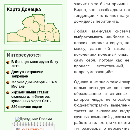
значит на то были причины. 
Карта Донецка
Видно, что возобладали на
тенденции, что влияет на у
дожидаясь перитонита.
Любая замкнутая систем
выбраковывать наиболее в
плохих, оставляя серую, н
массу, давая ей таким 
поколениях полезный опыт. 
Интересуются
саму себя, потому как не
В Донецке монтируют ёлку
процесс естественный, 
2015
подразумевающийся.
Доступ к странице
запрещён
Однако я не знаю такой зак
Жаркие дни ноября 2004 в
Милане
целью низведение до насе
Укрзализныця ставит
образованных и активных 
сканеры для билетов,
которой люди, не способ
купленных через Сеть
бюджет/потратить выделенн
280 ящиков водки
тратят на выживание внут
крупных компаний должны х
работе и только три четверт
тут разговоры о перспектив