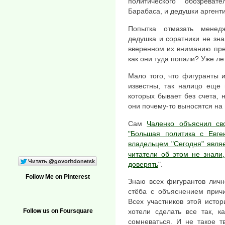
политического обозреват
Барабаса, и дедушки аргенти
Попытка отмазать менедж
дедушка и соратники не зна
вверенном их вниманию пре
как они туда попали? Уже ле
Мало того, что фигуранты 
известны, так налицо еще 
которых бывает без счета, 
они почему-то выносятся на 
Сам
Чаленко объяснил св
"Большая политика с Евге
владельцем "Сегодня" явля
читатели об этом не знали,
доверять
".
Follow Me on Pinterest
Знаю всех фигурантов личн
стёба с объяснением причи
Всех участников этой исто
хотели сделать все так, к
Follow us on Foursquare
сомневаться. И не такое т