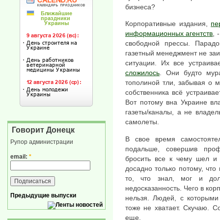
бизнеса?
Корпоративные издания,
пе
информационных агентств
, 
свободной прессы. Парадо
газетный менеджмент не за
ситуации. Их все устраива
сложилось
. Они будто мур
тополиной тли, забывая о 
собственника всё устраивае
Вот потому вна Украине вл
газеты/каналы, а не владел
самолеты.
Говорит Донецк
В свое время самостояте
Рупор администрации
подальше, совершив проф
email:
*
бросить все к чему шел и 
досадно только потому, что 
то, что знал, мог и дол
недосказанность. Чего в кор
Предыдущие выпуски
нельзя. Людей, с которыми
тоже не хватает. Скучаю. 
еще.