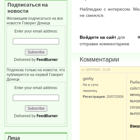
Подписаться на
Наблюдаю с интересом. Мил
новости
не смеялся.
Желающим подписаться на все
новости Говорит Донецк
Enter your email address:
Войдите на сайт
для
Н
отправки комментариев
Комментарии
Delivered by
FeedBurner
Подписка только на новости, что
чт, 22/07/2010 - 21:16
публикуются на первой Говорит
geirby
Донецк
Рыба 
Не в сети
Enter your email address:
собст
лишенец
менед
Регистрация:
20/07/2009
вынуж
сосущ
выпус
Delivered by
FeedBurner
Ввер
Лица