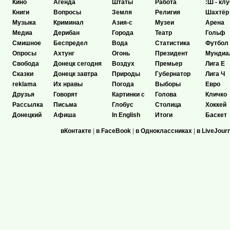
Кино
Агенда
Штаты
Работа
:Ш - клу
Книги
Вопросы
Земля
Религия
Шахтёр
Музыка
Криминал
Азия-с
Музеи
Арена
Медиа
Дерибан
Города
Театр
Гольф
Смишное
Беспредел
Вода
Статистика
Футбол
Опросы
Ахтунг
Огонь
Президент
Мундиа
Свобода
Донецк сегодня
Воздух
Премьер
Лига Е
Сказки
Донецк завтра
Природы
Губернатор
Лига Ч
reklama
Их нравы
Погода
Выборы
Евро
Друзья
Говорят
Картинки с
Голова
Кличко
Рассылка
Письма
Глобус
Столица
Хоккей
Донецкий
Афиша
In English
Итоги
Баскет
вКонтакте
|
в FaceBook
|
в Одноклассниках
|
в LiveJour