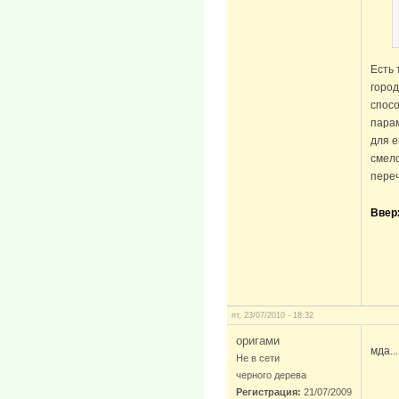
Есть 
город
спосо
парам
для е
смело
переч
Ввер
пт, 23/07/2010 - 18:32
оригами
мда..
Не в сети
черного дерева
Регистрация:
21/07/2009