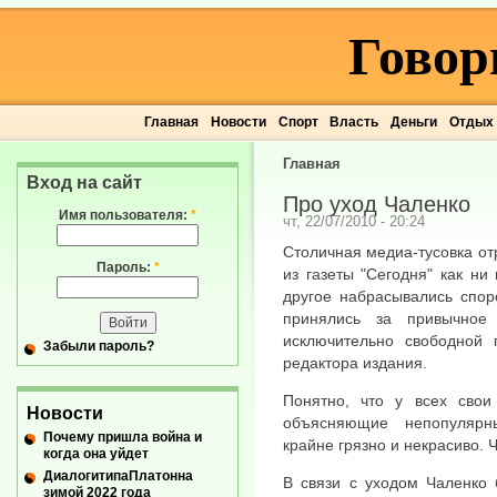
Говор
Главная
Новости
Спорт
Власть
Деньги
Отдых
Главная
Вход на сайт
Про уход Чаленко
Имя пользователя:
*
чт, 22/07/2010 - 20:24
Столичная медиа-тусовка от
Пароль:
*
из газеты "Сегодня" как ни
другое набрасывались спор
принялись за привычное
исключительно свободной 
Забыли пароль?
редактора издания.
Понятно, что у всех свои
Новости
объясняющие непопулярн
Почему пришла война и
крайне грязно и некрасиво. Ч
когда она уйдет
ДиалогитипаПлатонна
В связи с уходом Чаленко 
зимой 2022 года