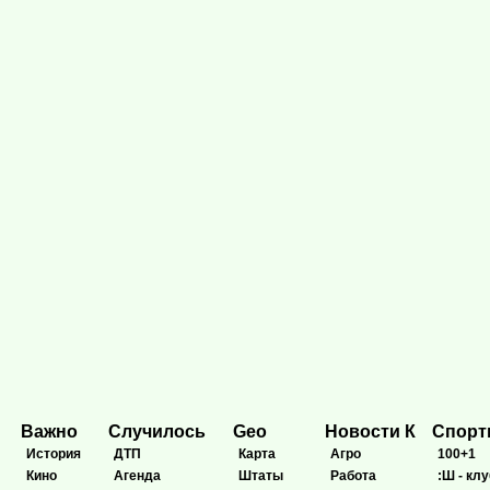
Важно
Случилось
Geo
Новости К
Спор
История
ДТП
Карта
Агро
100+1
Кино
Агенда
Штаты
Работа
:Ш - клу