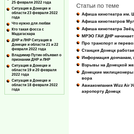
25 февраля 2022 года
Статьи по теме
Ситуация в Донецке и
области 23 февраля 2022
Афиша кинотеатра им. 
года
Афиша кинотеатров Му
Что нужно для любви
Афиша кинотеатра Звёз
Кто такая фосса с
Мадагаскара
МРЭО ГАИ ДНР начинает
ДНР и ЛНР Ситуация в
Про транспорт и перевоз
Донецке и области 21 и 22
февраля 2022 года
Станция Донецк работае
Владимир Путин объявил о
Информация дончанам, 
признании ДНР и ЛНР
Взрывы на Донецкой же
Ситуация в Донецке и
области 19 и 20 февраля
Донецкие милиционеры 
2022 года
вора
Ситуация в Донецке и
области 18 февраля 2022
Авиакомпания Wizz Air У
года
аэропорту Донецк