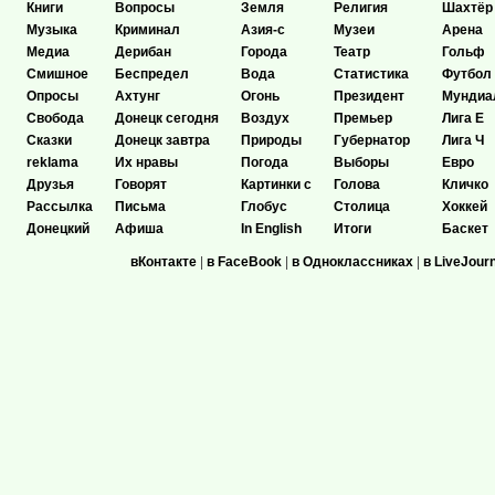
Книги
Вопросы
Земля
Религия
Шахтёр
Музыка
Криминал
Азия-с
Музеи
Арена
Медиа
Дерибан
Города
Театр
Гольф
Смишное
Беспредел
Вода
Статистика
Футбол
Опросы
Ахтунг
Огонь
Президент
Мундиа
Свобода
Донецк сегодня
Воздух
Премьер
Лига Е
Сказки
Донецк завтра
Природы
Губернатор
Лига Ч
reklama
Их нравы
Погода
Выборы
Евро
Друзья
Говорят
Картинки с
Голова
Кличко
Рассылка
Письма
Глобус
Столица
Хоккей
Донецкий
Афиша
In English
Итоги
Баскет
вКонтакте
|
в FaceBook
|
в Одноклассниках
|
в LiveJour