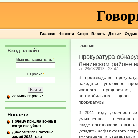
Говор
Главная
Новости
Спорт
Власть
Деньги
Отдых
Главная
Вход на сайт
Прокуратура обнару
Имя пользователя:
*
Ленинском районе н
чт, 28/03/2013 - 23:47
Пароль:
*
В производстве прокурат
находится уголовное про
частного предприятия,
автомобильных дорог, 
Забыли пароль?
прокуратуры.
В 2011 году должностные
Новости
умышленно, незаконно
Почему пришла война и
свидетельствовали о выпол
когда она уйдет
укладкой асфальтового покр
ДиалогитипаПлатонна
зимой 2022 года
водоканала и канализации)