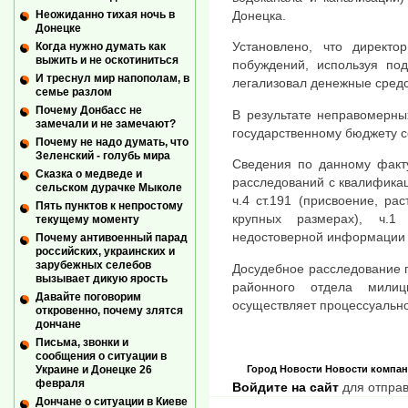
Неожиданно тихая ночь в
Донецка.
Донецке
Установлено, что директо
Когда нужно думать как
выжить и не оскотиниться
побуждений, используя по
И треснул мир напополам, в
легализовал денежные средс
семье разлом
Почему Донбасс не
В результате неправомерны
замечали и не замечают?
государственному бюджету с
Почему не надо думать, что
Зеленский - голубь мира
Сведения по данному факт
Сказка о медведе и
расследований с квалификаци
сельском дурачке Мыколе
ч.4 ст.191 (присвоение, р
Пять пунктов к непростому
крупных размерах), ч.1
текущему моменту
недостоверной информации 
Почему антивоенный парад
российских, украинских и
зарубежных селебов
Досудебное расследование 
вызывает дикую ярость
районного отдела милиц
Давайте поговорим
осуществляет процессуально
откровенно, почему злятся
дончане
Письма, звонки и
сообщения о ситуации в
Город
Новости
Новости компа
Украине и Донецке 26
февраля
Войдите на сайт
для отправ
Дончане о ситуации в Киеве