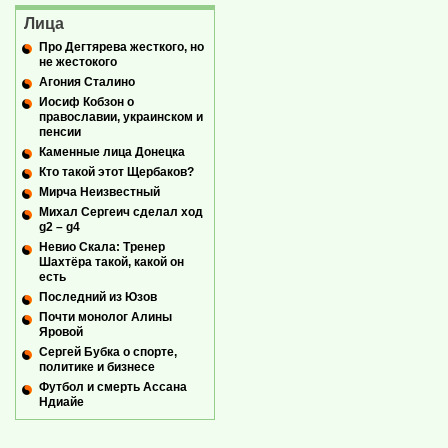
Лица
Про Дегтярева жесткого, но
не жестокого
Агония Сталино
Иосиф Кобзон о
православии, украинском и
пенсии
Каменные лица Донецка
Кто такой этот Щербаков?
Мирча Неизвестный
Михал Сергеич сделал ход
g2 – g4
Невио Скала: Тренер
Шахтёра такой, какой он
есть
Последний из Юзов
Почти монолог Алины
Яровой
Сергей Бубка о спорте,
политике и бизнесе
Футбол и смерть Ассана
Ндиайе