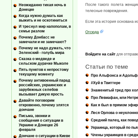
После такого полета женщин
Неожиданно тихая ночь в
Донецке
телесные повреждения.
Когда нужно думать как
выжить и не оскотиниться
Если эта история основана и
И треснул мир напополам, в
семье разлом
Отсюда
Почему Донбасс не
замечали и не замечают?
Почему не надо думать, что
Зеленский - голубь мира
Войдите на сайт
для отправк
Сказка о медведе и
сельском дурачке Мыколе
Статьи по теме
Пять пунктов к непростому
текущему моменту
Про Альфонса и Адольф
Почему антивоенный парад
#Хуй в Твиттере
российских, украинских и
зарубежных селебов
Знаменитый тред про хо
вызывает дикую ярость
Про Левиафан, или Нетр
Давайте поговорим
откровенно, почему злятся
Как я был в прямом эфир
дончане
Леся Орлова о неуклонн
Письма, звонки и
Средний палец, как пово
сообщения о ситуации в
Украине и Донецке 26
Украинца, который по пь
февраля
Члены украинцев в средн
Дончане о ситуации в Киеве