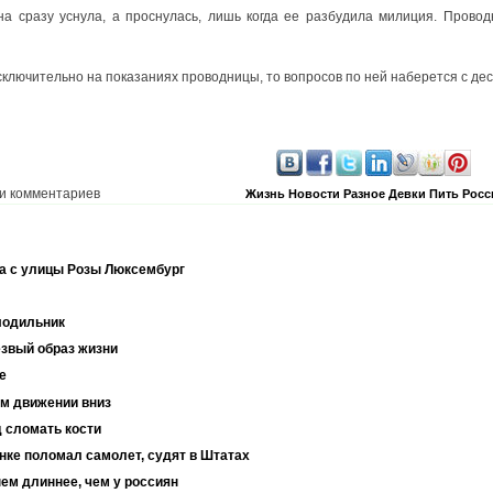
а сразу уснула, а проснулась, лишь когда ее разбудила милиция. Провод
сключительно на показаниях проводницы, то вопросов по ней наберется с дес
и комментариев
Жизнь
Новости
Разное
Девки
Пить
Росс
а с улицы Розы Люксембург
лодильник
езвый образ жизни
е
ом движении вниз
д сломать кости
янке поломал самолет, судят в Штатах
ем длиннее, чем у россиян