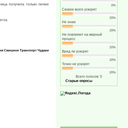
ница получила только легкие
0%
Скорее всего ускорят
20%
яток.
Не знаю
20%
Не повлияют на мирный
процесс
20%
ия
Смишное
Транспорт
Чудаки
Вряд ли ускорят
20%
Точно не ускорят
20%
Всего голосов: 5
Старые опросы