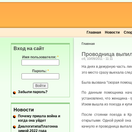
Главная
Новости
Спо
Главная
Вход на сайт
Проводница выпил
Имя пользователя:
*
сб, 10/09/2011 - 11:11
На днях в дежурную часть ли
Пароль:
*
это место сразу выехала сле
Была вызвана "скорая помощ
Забыли пароль?
По данным помощника нача
установлено, что женщина - 
Изюм вышла из поезда и купи
Новости
После стоянки поезда в Кр
Почему пришла война и
когда она уйдет
открытыми. Одной рукой она 
ДиалогитипаПлатонна
качнуло и проводница выпала
зимой 2022 года