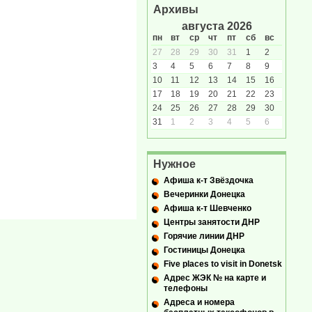
Архивы
августа 2026
пн
вт
ср
чт
пт
сб
вс
27
28
29
30
31
1
2
3
4
5
6
7
8
9
10
11
12
13
14
15
16
17
18
19
20
21
22
23
24
25
26
27
28
29
30
31
1
2
3
4
5
6
Нужное
Афиша к-т Звёздочка
Вечеринки Донецка
Афиша к-т Шевченко
Центры занятости ДНР
Горячие линии ДНР
Гостиницы Донецка
Five places to visit in Donetsk
Адрес ЖЭК № на карте и
телефоны
Адреса и номера