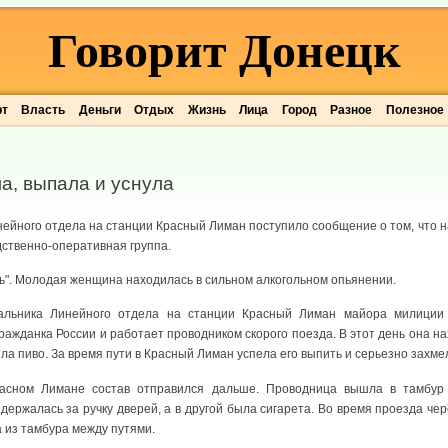
Говорит Донецк
рт
Власть
Деньги
Отдых
Жизнь
Лица
Город
Разное
Полезное
а, выпала и уснула
нейного отдела на станции Красный Лиман поступило сообщение о том, что 
дственно-оперативная группа.
ь". Молодая женщина находилась в сильном алкогольном опьянении.
льника Линейного отдела на станции Красный Лиман майора милиции 
гражданка России и работает проводником скорого поезда. В этот день она на
ла пиво. За время пути в Красный Лиман успела его выпить и серьезно захме
асном Лимане состав отправился дальше. Проводница вышла в тамбур 
держалась за ручку дверей, а в другой была сигарета. Во время проезда че
 из тамбура между путями.