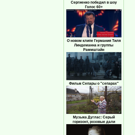
Сергиенко победил в шоу
Голос 60+
О новом клипе Германия Тиля
Линдеманна и группы
Раммштайн
Фильм Сепары о "сепарах"
Музыка Дуглас: Серый
горизонт, розовые дали