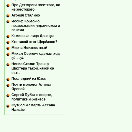
Про Дегтярева жесткого, но
не жестокого
Агония Сталино
Иосиф Кобзон о
православии, украинском и
пенсии
Каменные лица Донецка
Кто такой этот Щербаков?
Мирча Неизвестный
Михал Сергеич сделал ход
g2 – g4
Невио Скала: Тренер
Шахтёра такой, какой он
есть
Последний из Юзов
Почти монолог Алины
Яровой
Сергей Бубка о спорте,
политике и бизнесе
Футбол и смерть Ассана
Ндиайе