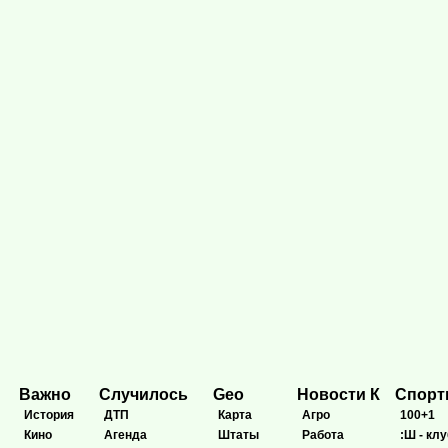
Важно
Случилось
Geo
Новости К
Спор
История
ДТП
Карта
Агро
100+1
Кино
Агенда
Штаты
Работа
:Ш - клу