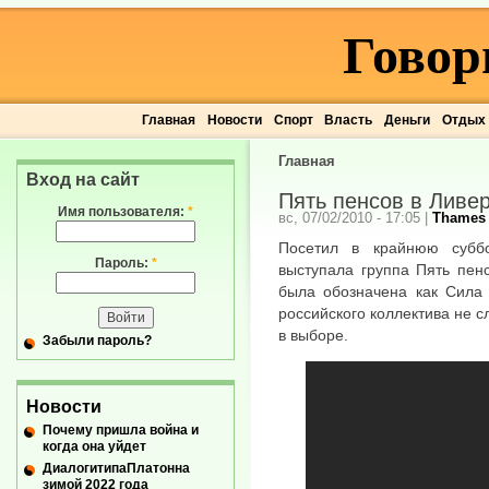
Говор
Главная
Новости
Спорт
Власть
Деньги
Отдых
Главная
Вход на сайт
Пять пенсов в Ливе
Имя пользователя:
*
вс, 07/02/2010 - 17:05
|
Thames
Посетил в крайнюю суббо
Пароль:
*
выступала группа Пять пен
была обозначена как Сила 
российского коллектива не 
в выборе.
Забыли пароль?
Новости
Почему пришла война и
когда она уйдет
ДиалогитипаПлатонна
зимой 2022 года