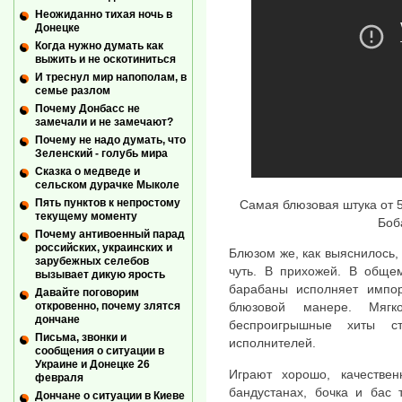
Неожиданно тихая ночь в
Донецке
Когда нужно думать как
выжить и не оскотиниться
И треснул мир напополам, в
семье разлом
Почему Донбасс не
замечали и не замечают?
Почему не надо думать, что
Зеленский - голубь мира
Сказка о медведе и
сельском дурачке Мыколе
Пять пунктов к непростому
Самая блюзовая штука от 
текущему моменту
Боб
Почему антивоенный парад
российских, украинских и
Блюзом же, как выяснилось, 
зарубежных селебов
чуть. В прихожей. В обще
вызывает дикую ярость
барабаны исполняет импор
Давайте поговорим
откровенно, почему злятся
блюзовой манере. Мягк
дончане
беспроигрышные хиты ст
Письма, звонки и
исполнителей.
сообщения о ситуации в
Украине и Донецке 26
Играют хорошо, качестве
февраля
бандустанах, бочка и бас 
Дончане о ситуации в Киеве