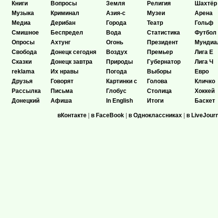
Книги
Вопросы
Земля
Религия
Шахтёр
Музыка
Криминал
Азия-с
Музеи
Арена
Медиа
Дерибан
Города
Театр
Гольф
Смишное
Беспредел
Вода
Статистика
Футбол
Опросы
Ахтунг
Огонь
Президент
Мундиа
Свобода
Донецк сегодня
Воздух
Премьер
Лига Е
Сказки
Донецк завтра
Природы
Губернатор
Лига Ч
reklama
Их нравы
Погода
Выборы
Евро
Друзья
Говорят
Картинки с
Голова
Кличко
Рассылка
Письма
Глобус
Столица
Хоккей
Донецкий
Афиша
In English
Итоги
Баскет
вКонтакте
|
в FaceBook
|
в Одноклассниках
|
в LiveJour