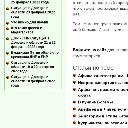
отлично: стандартный скрип
25 февраля 2022 года
что с такой программой выс
Ситуация в Донецке и
области 23 февраля 2022
раз.
года
Что нужно для любви
Тем не менее групп таких м
Кто такая фосса с
ещё больше. И все - чужие.
Мадагаскара
ДНР и ЛНР Ситуация в
Донецке и области 21 и 22
февраля 2022 года
Войдите на сайт
для отправ
Владимир Путин объявил о
комментариев
признании ДНР и ЛНР
Ситуация в Донецке и
Статьи по теме
области 19 и 20 февраля
2022 года
Афиша кинотеатра им. 
Ситуация в Донецке и
области 18 февраля 2022
Инородные артисты: но
года
Арфы нет, возьмите вел
сюита
В пучине Богемы
Арефьева в Ливерпуле
14 историй в стиле Lat
Кукрыниксы выступили 