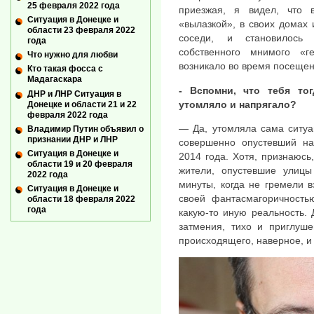
25 февраля 2022 года
приезжая, я видел, что 
Ситуация в Донецке и
«вылазкой», в своих домах
области 23 февраля 2022
соседи, и становилось
года
собственного мнимого «г
Что нужно для любви
возникало во время посещен
Кто такая фосса с
Мадагаскара
- Вспомни, что тебя то
ДНР и ЛНР Ситуация в
утомляло и напрягало?
Донецке и области 21 и 22
февраля 2022 года
— Да, утомляла сама ситуа
Владимир Путин объявил о
признании ДНР и ЛНР
совершенно опустевший на
Ситуация в Донецке и
2014 года. Хотя, признаюсь,
области 19 и 20 февраля
жители, опустевшие улиц
2022 года
минуты, когда не гремели 
Ситуация в Донецке и
своей фантасмагоричност
области 18 февраля 2022
года
какую-то иную реальность.
затмения, тихо и приглуше
происходящего, наверное, и