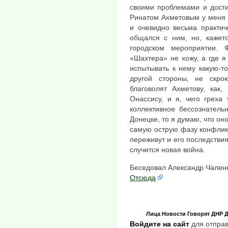
своими проблемами и дости
Ринатом Ахметовым у меня 
и очевидно весьма практич
общался с ним, но, кажетс
городском мероприятии.
«Шахтера» не хожу, а где я
испытывать к нему какую-т
другой стороны, не скро
благоволят Ахметову, как,
Онассису, и я, чего греха
коллективное бессознатель
Донецке, то я думаю, что оно
самую острую фазу конфликт
переживут и его последствия
случится новая война.
Беседовал Александр Чален
Отсюда
Лица
Новости
Говорят
ДНР
Д
Войдите на сайт
для отправ