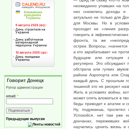
неожиданно упавших на голо
них снизились доходы и 
актуально не только для До
для Москвы. Но в условия
проходит не «линия разгр
говорить в эвфемистических
фронта, та же «неопреде
острее. Вопросы, «начнется 
а кто зарабатывает на прот
будущем или ситуация з
регулярно. Это обсуждают 
обстрела или гулких звуко
районе Аэропорта или Спар
Говорит Донецк
каждый день. С прошлым го
тишиной это не рискуют на
Рупор администрации
Жить в условиях войны, ко
email:
*
может опять вломиться в тв
беды приводит к апатии и 
Ну, подумаешь, пролетел 
Успокойся, нет там уже н
Предыдущие выпуски
дончанах, переживших в
научились ценить жизнь и 