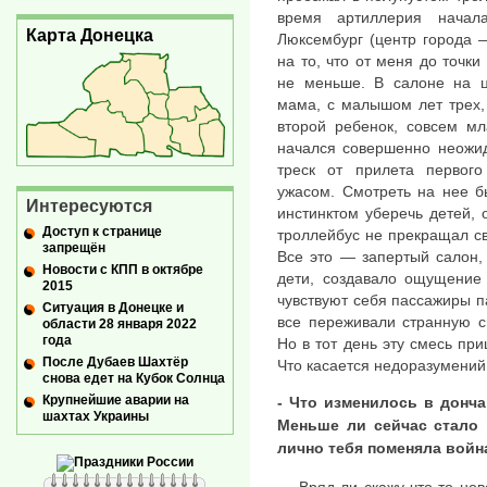
время артиллерия начал
Карта Донецка
Люксембург (центр города —
на то, что от меня до точк
не меньше. В салоне на ц
мама, с малышом лет трех, 
второй ребенок, совсем мл
начался совершенно неожид
треск от прилета первого
ужасом. Смотреть на нее 
Интересуются
инстинктом уберечь детей, 
Доступ к странице
троллейбус не прекращал св
запрещён
Все это — запертый салон,
Новости с КПП в октябре
дети, создавало ощущение 
2015
чувствуют себя пассажиры 
Ситуация в Донецке и
все переживали странную с
области 28 января 2022
года
Но в тот день эту смесь пр
После Дубаев Шахтёр
Что касается недоразумений 
снова едет на Кубок Солнца
Крупнейшие аварии на
- Что изменилось в донча
шахтах Украины
Меньше ли сейчас стало 
лично тебя поменяла войн
— Вряд ли скажу что-то нов