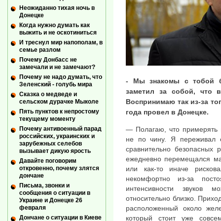
Неожиданно тихая ночь в
Донецке
Когда нужно думать как
выжить и не оскотиниться
И треснул мир напополам, в
семье разлом
Почему Донбасс не
замечали и не замечают?
Почему не надо думать, что
- Мы знакомы с тобой б
Зеленский - голубь мира
заметил за собой, что 
Сказка о медведе и
Воспринимаю так из-за тог
сельском дурачке Мыколе
года провел в Донецке.
Пять пунктов к непростому
текущему моменту
Почему антивоенный парад
— Полагаю, что примерять 
российских, украинских и
не по чину. Я переживал
зарубежных селебов
сравнительно безопасных р
вызывает дикую ярость
ежедневно перемещался мар
Давайте поговорим
или как-то иначе рисков
откровенно, почему злятся
дончане
некомфортно из-за пост
Письма, звонки и
интенсивности звуков м
сообщения о ситуации в
относительно близко. Прихо
Украине и Донецке 26
расположенный около желе
февраля
который стоит уже совсе
Дончане о ситуации в Киеве