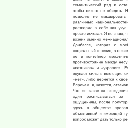
семантический ряд и оста
чтобы никого не обидеть. Н
позволял не микшировать 
различных национальностей
растворял в себе как укус
просто исчезал. Я не знаю, 
возник именно межнационал
Донбассе, которая с мое
социальный генезис, а неки
ее в контейнер межэтнич
противостояние между нес
«ватников» и «укропов». Е
вдувает силы в воюющие си
«нет», либо вернется к св
Впрочем, я, кажется, отвеча
Что же касается вхождения
один расписываться за
ощущениям, после полутор
здесь в обществе превал
объективный и имеющий ту 
вопрос может дать только р