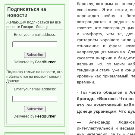
барахлу, которым до после
Подписаться на
свою жизнь. Этим, кстати, о
новости
пережидал войну в боле
возвращаются в родные м
Желающим подписаться на все
новости Говорит Донецк
кажется, что «возвращенцы»
и комфорту, чем те, для
Enter your email address:
критерием хорошего жилища
отношение к фразе «жив
непреходящая максима. Для к
касается анархии и бандитиз
Delivered by
FeedBurner
явления, но, по моим на
тенденции стали уже в конц
Подписка только на новости, что
уровень как приемлемый, т
публикуются на первой Говорит
Донецк
времени.
Enter your email address:
- Ты часто общался с А
бригады «Восток». Что он 
что он ахметовский найм
Донецк украинцам. Что ду
Delivered by
FeedBurner
— Александр Ходаков
интеллектуальной и весьма
ним интересно, да ты и сам