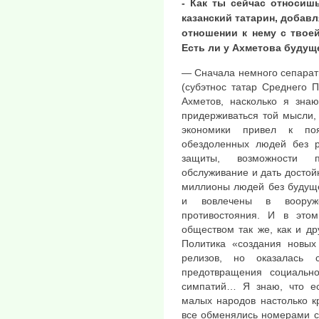
- Как ты сейчас относиш
казанский татарин, добавл
отношении к нему с твоей
Есть ли у Ахметова будущ
— Сначала немного сепарати
(субэтнос татар Среднего 
Ахметов, насколько я зна
придерживаться той мысли, 
экономики привел к по
обездоленных людей без р
защиты, возможности п
обслуживание и дать достойн
миллионы людей без будуще
и вовлечены в вооруж
противостояния. И в это
обществом так же, как и др
Политика «создания новых
релизов, но оказалась 
предотвращения социально
симпатий… Я знаю, что ес
малых народов настолько кр
все обменялись номерами с