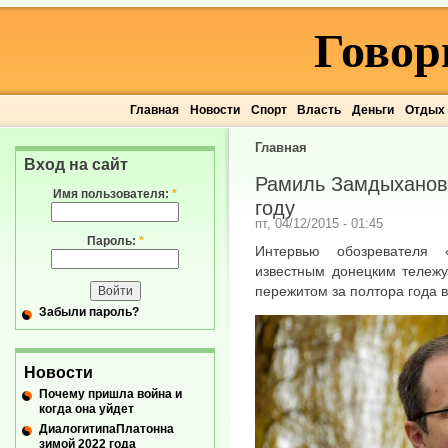
Говор
Главная
Новости
Спорт
Власть
Деньги
Отдых
Главная
Вход на сайт
Рамиль Замдыханов 
Имя пользователя:
*
году
пт, 04/12/2015 - 01:45
Пароль:
*
Интервью обозревателя 
известным донецким тележ
пережитом за полтора года 
Забыли пароль?
Новости
Почему пришла война и
когда она уйдет
ДиалогитипаПлатонна
зимой 2022 года