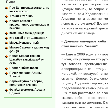
Лица
же касается разговоров о 
Про Дегтярева жесткого, но
идущих планах, то вопрос 
не жестокого
известно, сам Ходаковский 
Агония Сталино
Ахметов же и вовсе не ко
Иосиф Кобзон о
ясность в этом деле? Досуж
православии, украинском и
интернете на хороший трехто
пенсии
дилетантских абзаца.
Каменные лица Донецка
Кто такой этот Щербаков?
- Дончане ощущают себя 
Мирча Неизвестный
стал частью России?
Михал Сергеич сделал ход
g2 – g4
— Еще в 2009 году, в интер
Невио Скала: Тренер
писал, что Донецк — это рус
Шахтёра такой, какой он
есть
тут говорят, преимуществ
Последний из Юзов
апперцепции и коннотации 
Почти монолог Алины
историей, литературой, с н
Яровой
смысле, Донецк, безусловно
Сергей Бубка о спорте,
по духу. С другой стороны, 
политике и бизнесе
представители самых разных
Футбол и смерть Ассана
них готов расстаться со с
Ндиайе
сказать себе, что он, напри
татарин или не армянин. К с
даже не знаю, в каком м