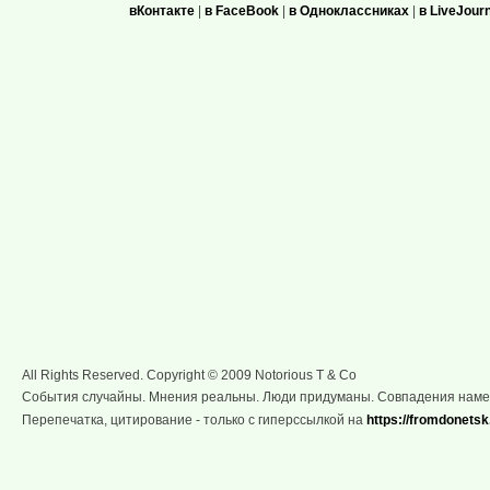
вКонтакте
|
в FaceBook
|
в Одноклассниках
|
в LiveJour
All Rights Reserved. Copyright © 2009 Notorious T & Co
События случайны. Мнения реальны. Люди придуманы. Совпадения нам
Перепечатка, цитирование - только с гиперссылкой на
https://fromdonetsk