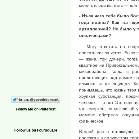
меня отсюда выгнать — для 
- Из-за чего тебе было бо
года войны? Как ты пер
артиллерией? Не было у те
ополченцами?
— Могу ответить на вопр
описать «из-за чего». Было 
— жена, три дочери, тогд
квартире на Привокзальном,
микрорайона. Когда в ра
пролетающих над домом сна
слышал, и не ощущал. Ког
понимаешь, что жизнь твоя
хрупкая субстанция, поко
человек — и нет. Это ведь и
что смертен, но мысли об у
Follow Me on Pinterest
момент обстрела ощущен
физическое.
Follow us on Foursquare
Второй раз я столкнулся 
проезжал в полупустом тро