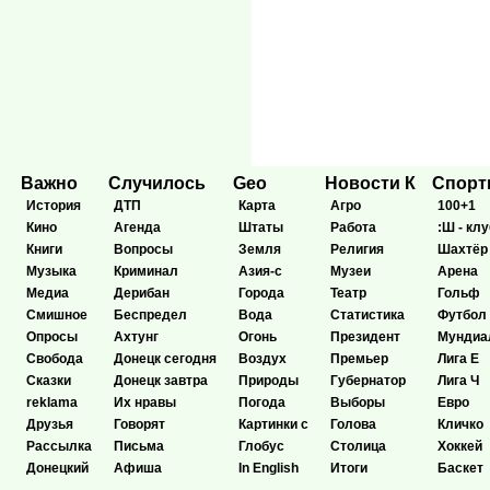
Важно
Случилось
Geo
Новости К
Спор
История
ДТП
Карта
Агро
100+1
Кино
Агенда
Штаты
Работа
:Ш - клу
Книги
Вопросы
Земля
Религия
Шахтёр
Музыка
Криминал
Азия-с
Музеи
Арена
Медиа
Дерибан
Города
Театр
Гольф
Смишное
Беспредел
Вода
Статистика
Футбол
Опросы
Ахтунг
Огонь
Президент
Мундиа
Свобода
Донецк сегодня
Воздух
Премьер
Лига Е
Сказки
Донецк завтра
Природы
Губернатор
Лига Ч
reklama
Их нравы
Погода
Выборы
Евро
Друзья
Говорят
Картинки с
Голова
Кличко
Рассылка
Письма
Глобус
Столица
Хоккей
Донецкий
Афиша
In English
Итоги
Баскет