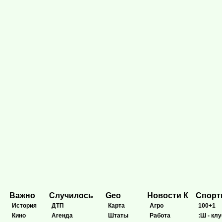
Важно
Случилось
Geo
Новости К
Спор
История
ДТП
Карта
Агро
100+1
Кино
Агенда
Штаты
Работа
:Ш - клу