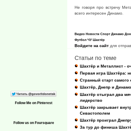
Не говоря про встречу Мет
всего интересен Динамо.
Видео
Новости
Спорт
Динамо
Дон
Футбол
ЧУ
Шахтёр
Войдите на сайт
для отправ
Статьи по теме
Шахтёр и Металлист - оч
Первая игра Шахтёра: 
Странный старт самого 
Шахтёр, Днепр и Динам
Шахтёр отыграл два мяч
лидерство
Follow Me on Pinterest
Шахтёр закрывает внут
Севастополем
Шахтёр проиграл Днепру
Follow us on Foursquare
За тур до финиша Шахтё