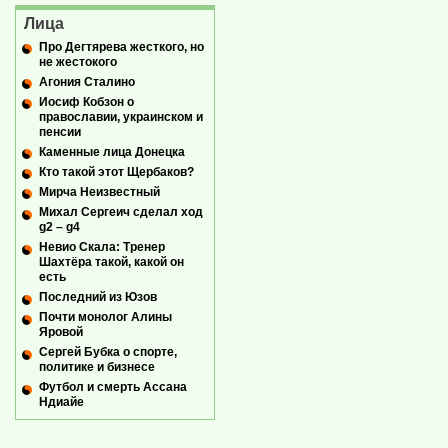
Лица
Про Дегтярева жесткого, но
не жестокого
Агония Сталино
Иосиф Кобзон о
православии, украинском и
пенсии
Каменные лица Донецка
Кто такой этот Щербаков?
Мирча Неизвестный
Михал Сергеич сделал ход
g2 – g4
Невио Скала: Тренер
Шахтёра такой, какой он
есть
Последний из Юзов
Почти монолог Алины
Яровой
Сергей Бубка о спорте,
политике и бизнесе
Футбол и смерть Ассана
Ндиайе