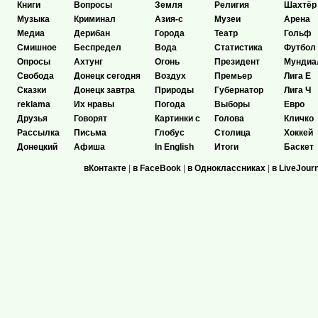
Книги
Вопросы
Земля
Религия
Шахтёр
Музыка
Криминал
Азия-с
Музеи
Арена
Медиа
Дерибан
Города
Театр
Гольф
Смишное
Беспредел
Вода
Статистика
Футбол
Опросы
Ахтунг
Огонь
Президент
Мундиа
Свобода
Донецк сегодня
Воздух
Премьер
Лига Е
Сказки
Донецк завтра
Природы
Губернатор
Лига Ч
reklama
Их нравы
Погода
Выборы
Евро
Друзья
Говорят
Картинки с
Голова
Кличко
Рассылка
Письма
Глобус
Столица
Хоккей
Донецкий
Афиша
In English
Итоги
Баскет
вКонтакте
|
в FaceBook
|
в Одноклассниках
|
в LiveJour