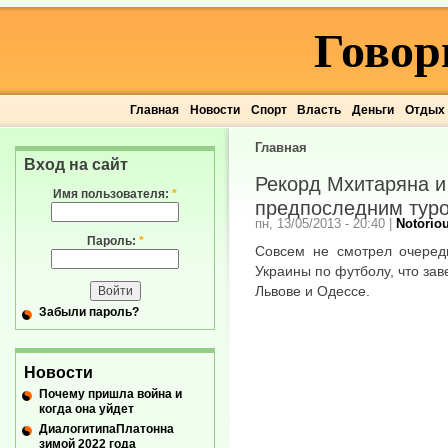
Говор
Главная
Новости
Спорт
Власть
Деньги
Отдых
Главная
Вход на сайт
Рекорд Мхитаряна и
Имя пользователя:
*
предпоследним тур
пн, 13/05/2013 - 20:40
|
Notorio
Пароль:
*
Совсем не смотрел очередн
Украины по футболу, что за
Львове и Одессе.
Забыли пароль?
Новости
Почему пришла война и
когда она уйдет
ДиалогитипаПлатонна
зимой 2022 года