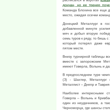
расписался в воротах
коман
дончан, но ее тренер поче
Команда Блохина все еще д
место, ожидая осечки коман
Донецкий Металлург в гос
добавленной минуте усили
мяч и добыл вторую побед
семь туров к ряду, то бишь 
который потерял даже евр
пятом месте.
Внизу турнирной таблицы вс
вместе с запорожским Мет
имеют Говерла, Волынь и да
В предпоследнем туре чемп
(З) - Шахтер, Металлург 
Металлист – Днепр и Таврия
Наиболее интересными ст
Говерла – Волынь и Кривба
один из неудачников, а та
Черноморца, где шансы стат