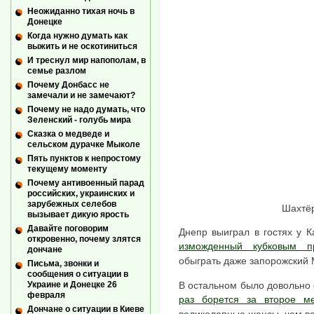
Неожиданно тихая ночь в
Донецке
Когда нужно думать как
выжить и не оскотиниться
И треснул мир напополам, в
семье разлом
Почему Донбасс не
замечали и не замечают?
Почему не надо думать, что
Зеленский - голубь мира
Сказка о медведе и
сельском дурачке Мыколе
Пять пунктов к непростому
текущему моменту
Почему антивоенный парад
российских, украинских и
зарубежных селебов
Шахтёр 
вызывает дикую ярость
Давайте поговорим
Днепр выиграл в гостях у К
откровенно, почему злятся
изможденный кубковым пр
дончане
обыграть даже запорожский М
Письма, звонки и
сообщения о ситуации в
В остальном было довольно 
Украине и Донецке 26
февраля
раз борется за второе м
Дончане о ситуации в Киеве
великолепные шансы, чем все