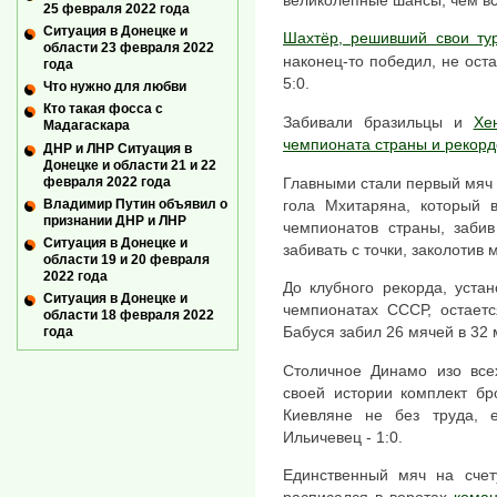
25 февраля 2022 года
Ситуация в Донецке и
Шахтёр, решивший свои ту
области 23 февраля 2022
наконец-то победил, не ост
года
5:0.
Что нужно для любви
Кто такая фосса с
Забивали бразильцы и
Хе
Мадагаскара
чемпионата страны и рекор
ДНР и ЛНР Ситуация в
Донецке и области 21 и 22
февраля 2022 года
Главными стали первый мяч 
Владимир Путин объявил о
гола Мхитаряна, который в
признании ДНР и ЛНР
чемпионатов страны, заби
Ситуация в Донецке и
забивать с точки, заколотив
области 19 и 20 февраля
2022 года
До клубного рекорда, уста
Ситуация в Донецке и
чемпионатах СССР, остаетс
области 18 февраля 2022
Бабуся забил 26 мячей в 32 
года
Столичное Динамо изо все
своей истории комплект бр
Киевляне не без труда, 
Ильичевец - 1:0.
Единственный мяч на счет