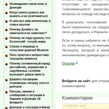
Неожиданно тихая ночь в
отсутствие на заседан
Донецке
"сомневающиеся" министр
Когда нужно думать как
вопросы по поводу последст
выжить и не оскотиниться
И треснул мир напополам, в
В результате, голосование
семье разлом
было перенесено на следую
Почему Донбасс не
легко догадаться, в Израиле 
замечали и не замечают?
Почему не надо думать, что
Если и члены кабинета не 
Зеленский - голубь мира
по этому вопросу, то вмеша
Сказка о медведе и
Нетаньягу, который в нач
сельском дурачке Мыколе
экономических дивидендах о
Пять пунктов к непростому
текущему моменту
Отсюда
Почему антивоенный парад
российских, украинских и
зарубежных селебов
вызывает дикую ярость
Давайте поговорим
Войдите на сайт
для отправ
откровенно, почему злятся
комментариев
дончане
Письма, звонки и
сообщения о ситуации в
Комментарии
Украине и Донецке 26
февраля
вт, 02/02/2010 - 11:46
Дончане о ситуации в Киеве