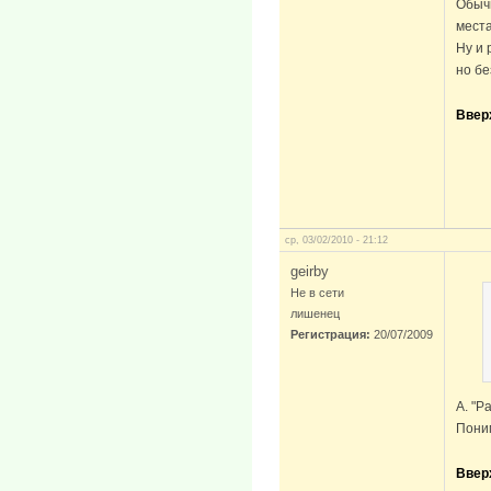
Обыч
места
Ну и 
но бе
Ввер
ср, 03/02/2010 - 21:12
geirby
Не в сети
лишенец
Регистрация:
20/07/2009
А. "Р
Пони
Ввер