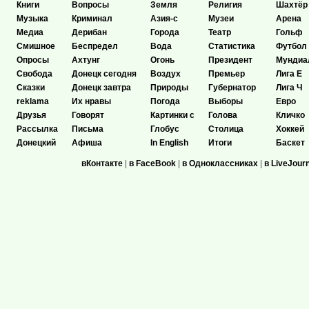
Книги
Вопросы
Земля
Религия
Шахтёр
Музыка
Криминал
Азия-с
Музеи
Арена
Медиа
Дерибан
Города
Театр
Гольф
Смишное
Беспредел
Вода
Статистика
Футбол
Опросы
Ахтунг
Огонь
Президент
Мундиа
Свобода
Донецк сегодня
Воздух
Премьер
Лига Е
Сказки
Донецк завтра
Природы
Губернатор
Лига Ч
reklama
Их нравы
Погода
Выборы
Евро
Друзья
Говорят
Картинки с
Голова
Кличко
Рассылка
Письма
Глобус
Столица
Хоккей
Донецкий
Афиша
In English
Итоги
Баскет
вКонтакте
|
в FaceBook
|
в Одноклассниках
|
в LiveJour