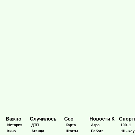
Важно
Случилось
Geo
Новости К
Спор
История
ДТП
Карта
Агро
100+1
Кино
Агенда
Штаты
Работа
:Ш - клу