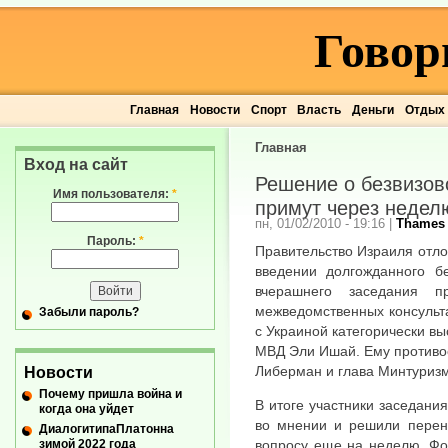
Говор
Главная
Новости
Спорт
Власть
Деньги
Отдых
Главная
Вход на сайт
Решение о безвизов
Имя пользователя:
*
примут через недел
пн, 01/02/2010 - 19:16
|
Thames
Пароль:
*
Правительство Израиля отл
введении долгожданного б
вчерашнего заседания п
межведомственных консульта
Забыли пароль?
с Украиной категорически в
МВД Эли Ишай. Ему противо
Либерман и глава Минтуриз
Новости
Почему пришла война и
В итоге участники заседани
когда она уйдет
во мнении и решили перен
ДиалогитипаПлатонна
зимой 2022 года
вопросу еще на неделю. Фо