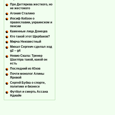
Про Дегтярева жесткого, но
не жестокого
Агония Сталино
Иосиф Кобзон о
православии, украинском и
пенсии
Каменные лица Донецка
Кто такой этот Щербаков?
Мирча Неизвестный
Михал Сергеич сделал ход
g2 – g4
Невио Скала: Тренер
Шахтёра такой, какой он
есть
Последний из Юзов
Почти монолог Алины
Яровой
Сергей Бубка о спорте,
политике и бизнесе
Футбол и смерть Ассана
Ндиайе