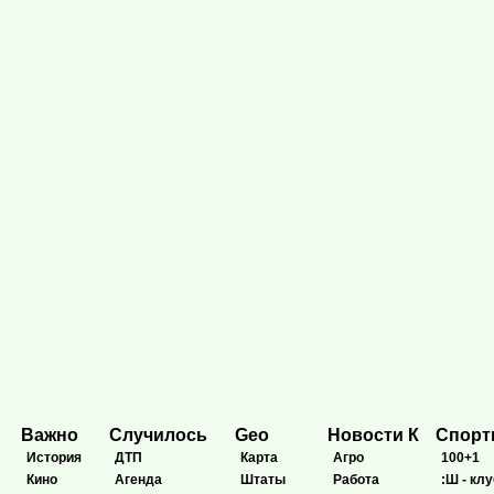
Важно
Случилось
Geo
Новости К
Спор
История
ДТП
Карта
Агро
100+1
Кино
Агенда
Штаты
Работа
:Ш - клу