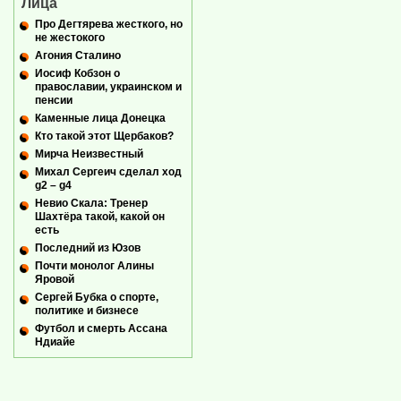
Лица
Про Дегтярева жесткого, но
не жестокого
Агония Сталино
Иосиф Кобзон о
православии, украинском и
пенсии
Каменные лица Донецка
Кто такой этот Щербаков?
Мирча Неизвестный
Михал Сергеич сделал ход
g2 – g4
Невио Скала: Тренер
Шахтёра такой, какой он
есть
Последний из Юзов
Почти монолог Алины
Яровой
Сергей Бубка о спорте,
политике и бизнесе
Футбол и смерть Ассана
Ндиайе