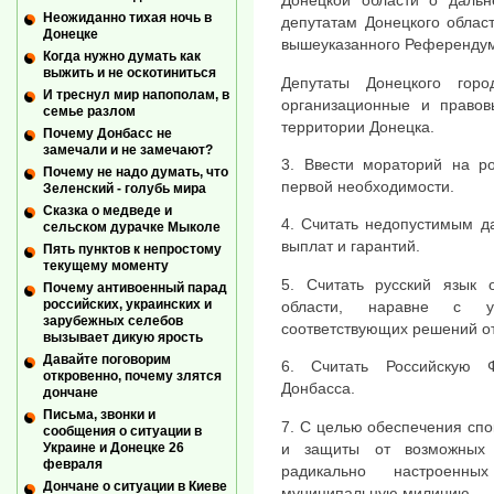
Донецкой области о дальн
Неожиданно тихая ночь в
депутатам Донецкого облас
Донецке
вышеуказанного Референдум
Когда нужно думать как
выжить и не оскотиниться
Депутаты Донецкого горо
И треснул мир напополам, в
организационные и право
семье разлом
территории Донецка.
Почему Донбасс не
замечали и не замечают?
3. Ввести мораторий на р
Почему не надо думать, что
первой необходимости.
Зеленский - голубь мира
Сказка о медведе и
4. Считать недопустимым д
сельском дурачке Мыколе
выплат и гарантий.
Пять пунктов к непростому
текущему моменту
5. Считать русский язык
Почему антивоенный парад
российских, украинских и
области, наравне с у
зарубежных селебов
соответствующих решений от
вызывает дикую ярость
Давайте поговорим
6. Считать Российскую 
откровенно, почему злятся
Донбасса.
дончане
Письма, звонки и
7. С целью обеспечения спо
сообщения о ситуации в
и защиты от возможных 
Украине и Донецке 26
февраля
радикально настроенны
Дончане о ситуации в Киеве
муниципальную милицию.