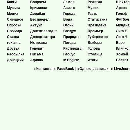
Книги
Вопросы
Земля
Религия
Шахтёр
Музыка
Криминал
Азия-с
Музеи
Арена
Медиа
Дерибан
Города
Театр
Гольф
Смишное
Беспредел
Вода
Статистика
Футбол
Опросы
Ахтунг
Огонь
Президент
Мундиа
Свобода
Донецк сегодня
Воздух
Премьер
Лига Е
Сказки
Донецк завтра
Природы
Губернатор
Лига Ч
reklama
Их нравы
Погода
Выборы
Евро
Друзья
Говорят
Картинки с
Голова
Кличко
Рассылка
Письма
Глобус
Столица
Хоккей
Донецкий
Афиша
In English
Итоги
Баскет
вКонтакте
|
в FaceBook
|
в Одноклассниках
|
в LiveJour