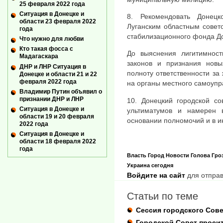
25 февраля 2022 года
Ситуация в Донецке и
8. Рекомендовать Донецк
области 23 февраля 2022
Луганским областным совет
года
стабилизационного фонда Д
Что нужно для любви
Кто такая фосса с
До выяснения лигитимнос
Мадагаскара
законов и признания новы
ДНР и ЛНР Ситуация в
полноту ответственности за
Донецке и области 21 и 22
февраля 2022 года
на органы местного самоупр
Владимир Путин объявил о
признании ДНР и ЛНР
10. Донецкий городской со
Ситуация в Донецке и
ультиматумов и намерен
области 19 и 20 февраля
основании полномочий и в и
2022 года
Ситуация в Донецке и
области 18 февраля 2022
года
Власть
Город
Новости
Голова
Гро
Украина сегодня
Войдите на сайт
для отправ
Статьи по теме
Сессия городского Сове
Городской Совет просит