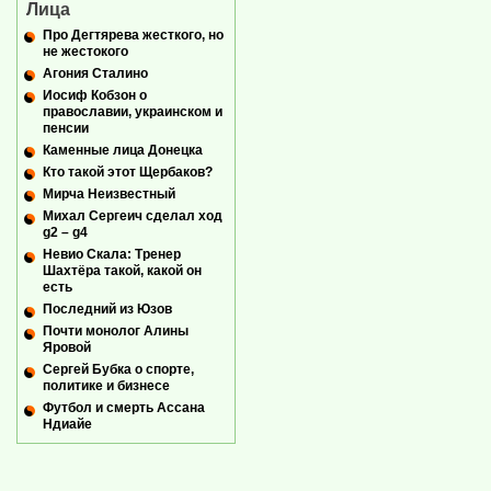
Лица
Про Дегтярева жесткого, но
не жестокого
Агония Сталино
Иосиф Кобзон о
православии, украинском и
пенсии
Каменные лица Донецка
Кто такой этот Щербаков?
Мирча Неизвестный
Михал Сергеич сделал ход
g2 – g4
Невио Скала: Тренер
Шахтёра такой, какой он
есть
Последний из Юзов
Почти монолог Алины
Яровой
Сергей Бубка о спорте,
политике и бизнесе
Футбол и смерть Ассана
Ндиайе