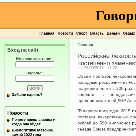
Говор
Главная
Новости
Спорт
Власть
Деньги
Отдых
Главная
Вход на сайт
Российские лекарст
Имя пользователя:
*
постепенно заменяю
пн, 28/09/2015 - 17:22
Пароль:
*
Объем поставок лекарствен
народные республики из Ро
полугодии почти в 200 раз:
сообщил в понедельник
Забыли пароль?
предпринимателей ДНР Алек
"В первом полугодии 2015 г
Новости
поставки лекарственных п
Почему пришла война и
рублей до 590 миллионов ру
когда она уйдет
съезде Союза предпринимат
ДиалогитипаПлатонна
зимой 2022 года