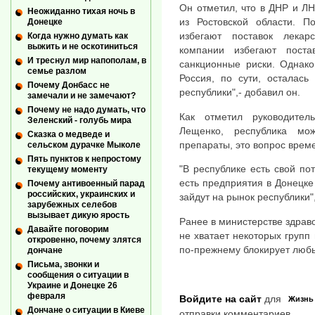
Он отметил, что в ДНР и Л
Неожиданно тихая ночь в
из Ростовской области. П
Донецке
избегают поставок лекар
Когда нужно думать как
выжить и не оскотиниться
компании избегают пост
И треснул мир напополам, в
санкционные риски. Однак
семье разлом
Россия, по сути, осталась
Почему Донбасс не
республики",- добавил он.
замечали и не замечают?
Почему не надо думать, что
Как отметил руководите
Зеленский - голубь мира
Лещенко, республика мо
Сказка о медведе и
препараты, это вопрос врем
сельском дурачке Мыколе
Пять пунктов к непростому
"В республике есть свой по
текущему моменту
есть предприятия в Донецке
Почему антивоенный парад
российских, украинских и
зайдут на рынок республики"
зарубежных селебов
вызывает дикую ярость
Ранее в министерстве здрав
Давайте поговорим
не хватает некоторых групп
откровенно, почему злятся
по-прежнему блокирует любы
дончане
Письма, звонки и
сообщения о ситуации в
Украине и Донецке 26
февраля
Войдите на сайт
для
Жизнь
Дончане о ситуации в Киеве
отправки комментариев