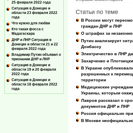
25 февраля 2022 года
Ситуация в Донецке и
Статьи по теме
области 23 февраля 2022
года
В России могут пересм
Что нужно для любви
граждан ДНР и ЛНР
Кто такая фосса с
О штрафах за незаконно
Мадагаскара
ДНР и ЛНР Ситуация в
Путин анализирует ситу
Донецке и области 21 и 22
Донбассу
февраля 2022 года
Электричество в ЛНР да
Владимир Путин объявил о
признании ДНР и ЛНР
Захарченко и Плотницк
Ситуация в Донецке и
В Украине опубликовал
области 19 и 20 февраля
разрешенных к перемещ
2022 года
территории
Ситуация в Донецке и
области 18 февраля 2022
Медицинские учреждани
года
Украины, которым окаж
Лавров рассказал о сро
документов ДНР и ЛНР
Россия официально при
В Москве неофициально