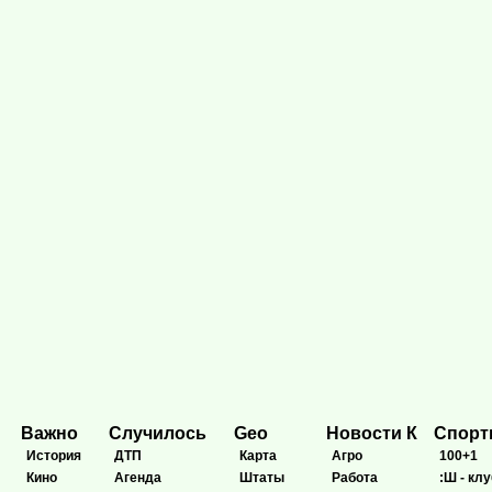
Важно
Случилось
Geo
Новости К
Спор
История
ДТП
Карта
Агро
100+1
Кино
Агенда
Штаты
Работа
:Ш - клу