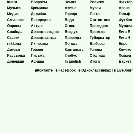
Книги
Вопросы
Земля
Религия
Шахтёр
Музыка
Криминал
Азия-с
Музеи
Арена
Медиа
Дерибан
Города
Театр
Гольф
Смишное
Беспредел
Вода
Статистика
Футбол
Опросы
Ахтунг
Огонь
Президент
Мундиа
Свобода
Донецк сегодня
Воздух
Премьер
Лига Е
Сказки
Донецк завтра
Природы
Губернатор
Лига Ч
reklama
Их нравы
Погода
Выборы
Евро
Друзья
Говорят
Картинки с
Голова
Кличко
Рассылка
Письма
Глобус
Столица
Хоккей
Донецкий
Афиша
In English
Итоги
Баскет
вКонтакте
|
в FaceBook
|
в Одноклассниках
|
в LiveJour