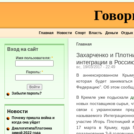
Говор
Главная
Новости
Спорт
Власть
Деньги
Отдых
Главная
Вход на сайт
Захарченко и Плотн
Имя пользователя:
*
интеграции в Росси
вс, 19/03/2017 - 22:49
Пароль:
*
В аннексированном Крыму
которая будет заниматься
Федерацию". Об этом сообщ
Забыли пароль?
В Кремле уже подыскали
д
новых поставщиков сырья, ч
связи с украинскими пре
Новости
называемого Интеграционно
Почему пришла война и
участие Игорь Плотницкий 
когда она уйдет
17 марта в Крыму, куда 
ДиалогитипаПлатонна
зимой 2022 года
празднование 3-й годовщины