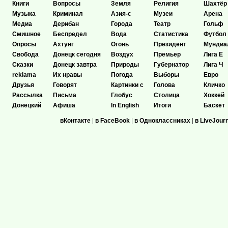
Книги
Вопросы
Земля
Религия
Шахтёр
Музыка
Криминал
Азия-с
Музеи
Арена
Медиа
Дерибан
Города
Театр
Гольф
Смишное
Беспредел
Вода
Статистика
Футбол
Опросы
Ахтунг
Огонь
Президент
Мундиа
Свобода
Донецк сегодня
Воздух
Премьер
Лига Е
Сказки
Донецк завтра
Природы
Губернатор
Лига Ч
reklama
Их нравы
Погода
Выборы
Евро
Друзья
Говорят
Картинки с
Голова
Кличко
Рассылка
Письма
Глобус
Столица
Хоккей
Донецкий
Афиша
In English
Итоги
Баскет
вКонтакте
|
в FaceBook
|
в Одноклассниках
|
в LiveJour