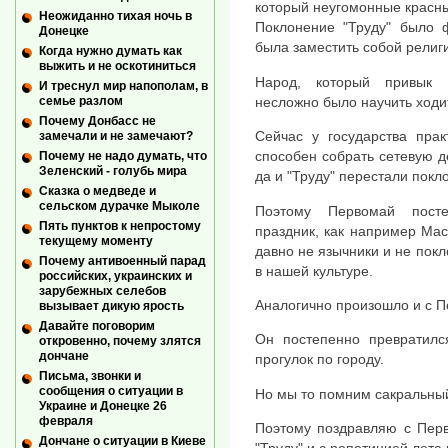
который неугомонные красны
Неожиданно тихая ночь в
Поклонение "Труду" было 
Донецке
была заместить собой религ
Когда нужно думать как
выжить и не оскотиниться
Народ, который привык 
И треснул мир напополам, в
несложно было научить ходи
семье разлом
Почему Донбасс не
Сейчас у государства прак
замечали и не замечают?
способен собрать сетевую д
Почему не надо думать, что
Зеленский - голубь мира
да и "Труду" перестали покл
Сказка о медведе и
сельском дурачке Мыколе
Поэтому Первомай посте
Пять пунктов к непростому
праздник, как например Ма
текущему моменту
давно не язычники и не пок
Почему антивоенный парад
в нашей культуре.
российских, украинских и
зарубежных селебов
Аналогично произошло и с 
вызывает дикую ярость
Давайте поговорим
Он постепенно превратилс
откровенно, почему злятся
дончане
прогулок по городу.
Письма, звонки и
сообщения о ситуации в
Но мы то помним сакральный
Украине и Донецке 26
февраля
Поэтому поздравляю с Перв
Дончане о ситуации в Киеве