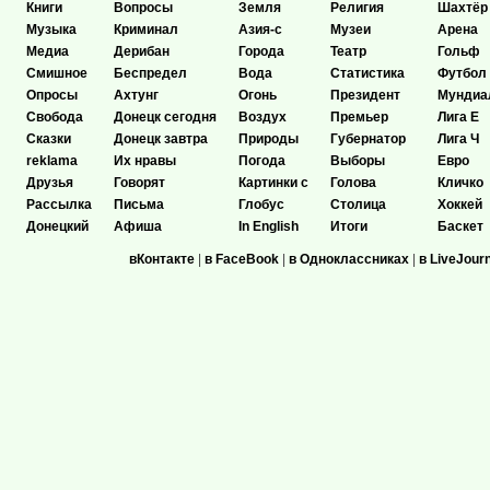
Книги
Вопросы
Земля
Религия
Шахтёр
Музыка
Криминал
Азия-с
Музеи
Арена
Медиа
Дерибан
Города
Театр
Гольф
Смишное
Беспредел
Вода
Статистика
Футбол
Опросы
Ахтунг
Огонь
Президент
Мундиа
Свобода
Донецк сегодня
Воздух
Премьер
Лига Е
Сказки
Донецк завтра
Природы
Губернатор
Лига Ч
reklama
Их нравы
Погода
Выборы
Евро
Друзья
Говорят
Картинки с
Голова
Кличко
Рассылка
Письма
Глобус
Столица
Хоккей
Донецкий
Афиша
In English
Итоги
Баскет
вКонтакте
|
в FaceBook
|
в Одноклассниках
|
в LiveJour