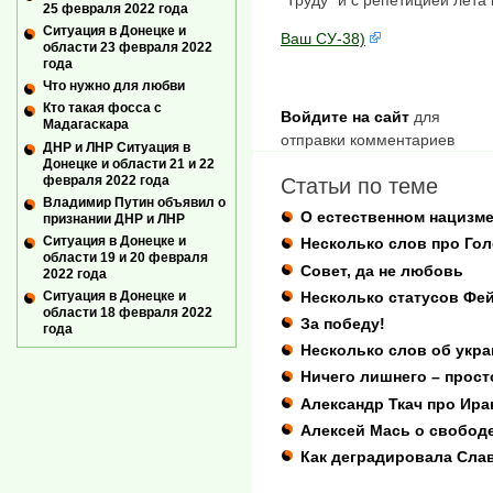
"Труду" и с репетицией лета
25 февраля 2022 года
Ситуация в Донецке и
Ваш СУ-38)
области 23 февраля 2022
года
Что нужно для любви
Кто такая фосса с
Войдите на сайт
для
Мадагаскара
отправки комментариев
ДНР и ЛНР Ситуация в
Донецке и области 21 и 22
февраля 2022 года
Статьи по теме
Владимир Путин объявил о
О естественном нацизме
признании ДНР и ЛНР
Ситуация в Донецке и
Несколько слов про Го
области 19 и 20 февраля
Совет, да не любовь
2022 года
Ситуация в Донецке и
Несколько статусов Фе
области 18 февраля 2022
За победу!
года
Несколько слов об укра
Ничего лишнего – прост
Александр Ткач про Ира
Алексей Мась о свободе
Как деградировала Сла