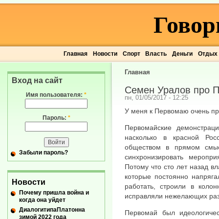
Говор
Главная
Новости
Спорт
Власть
Деньги
Отдых
Главная
Вход на сайт
Семен Уралов про 
Имя пользователя:
*
пн, 01/05/2017 - 12:25
У меня к Первомаю очень п
Пароль:
*
Первомайские демонстрац
насколько в красной Ро
обществом в прямом смыс
Забыли пароль?
синхронизировать меропр
Потому что сто лет назад в
которые постоянно напряга
Новости
работать, строили в колон
Почему пришла война и
исправляли нежелающих ра
когда она уйдет
ДиалогитипаПлатонна
Первомай был идеологичес
зимой 2022 года