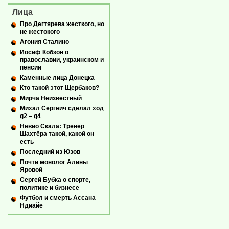
Лица
Про Дегтярева жесткого, но
не жестокого
Агония Сталино
Иосиф Кобзон о
православии, украинском и
пенсии
Каменные лица Донецка
Кто такой этот Щербаков?
Мирча Неизвестный
Михал Сергеич сделал ход
g2 – g4
Невио Скала: Тренер
Шахтёра такой, какой он
есть
Последний из Юзов
Почти монолог Алины
Яровой
Сергей Бубка о спорте,
политике и бизнесе
Футбол и смерть Ассана
Ндиайе