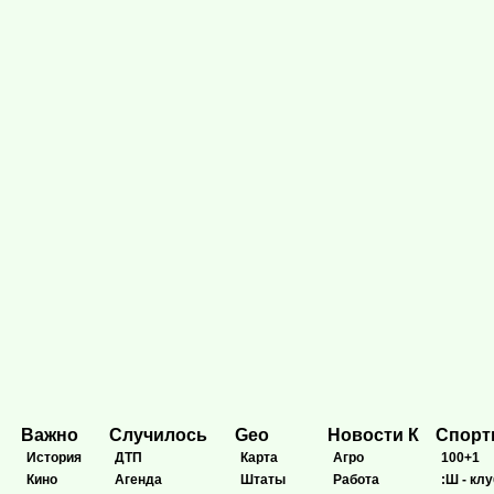
Важно
Случилось
Geo
Новости К
Спор
История
ДТП
Карта
Агро
100+1
Кино
Агенда
Штаты
Работа
:Ш - клу