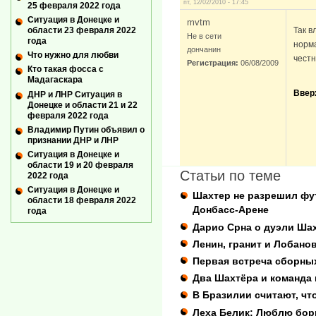
пт, 12/02/2010 - 17:45
25 февраля 2022 года
Ситуация в Донецке и
mvtm
Так в
области 23 февраля 2022
Не в сети
года
норма
дончанин
Что нужно для любви
честн
Регистрация:
06/08/2009
Кто такая фосса с
Мадагаскара
Ввер
ДНР и ЛНР Ситуация в
Донецке и области 21 и 22
февраля 2022 года
Владимир Путин объявил о
признании ДНР и ЛНР
Ситуация в Донецке и
области 19 и 20 февраля
Статьи по теме
2022 года
Ситуация в Донецке и
Шахтер не разрешил фу
области 18 февраля 2022
Донбасс-Арене
года
Дарио Срна о дуэли Ша
Ленин, гранит и Лобано
Первая встреча сборны
Два Шахтёра и команда
В Бразилии считают, чт
Леха Белик: Люблю бор