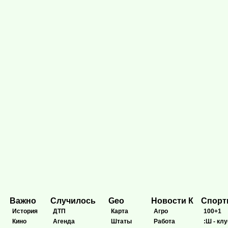
Важно
Случилось
Geo
Новости К
Спор
История
ДТП
Карта
Агро
100+1
Кино
Агенда
Штаты
Работа
:Ш - клу