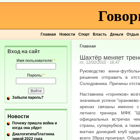
Говор
Главная
Новости
Спорт
Власть
Деньги
Отдых
Главная
Вход на сайт
Шахтёр меняет трен
Имя пользователя:
*
пт, 12/02/2010 - 16:47
Руководство мини-футболь
Пароль:
*
решение отправить в отст
Солодовника. Причины отста
Наставника «горняков» воз
Забыли пароль?
значимые успехи "оранжево
аренах связаны именно с
летнего тренера МФК "Ш
Новости
официальных встречах че
Почему пришла война и
страны, суперкубков, а так
когда она уйдет
матчах донецкий клуб одер
ДиалогитипаПлатонна
всего 39раз проиграл. Общ
зимой 2022 года