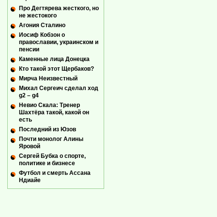
Про Дегтярева жесткого, но
не жестокого
Агония Сталино
Иосиф Кобзон о
православии, украинском и
пенсии
Каменные лица Донецка
Кто такой этот Щербаков?
Мирча Неизвестный
Михал Сергеич сделал ход
g2 – g4
Невио Скала: Тренер
Шахтёра такой, какой он
есть
Последний из Юзов
Почти монолог Алины
Яровой
Сергей Бубка о спорте,
политике и бизнесе
Футбол и смерть Ассана
Ндиайе