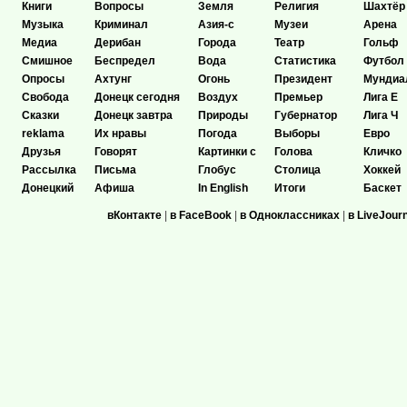
Книги
Вопросы
Земля
Религия
Шахтёр
Музыка
Криминал
Азия-с
Музеи
Арена
Медиа
Дерибан
Города
Театр
Гольф
Смишное
Беспредел
Вода
Статистика
Футбол
Опросы
Ахтунг
Огонь
Президент
Мундиа
Свобода
Донецк сегодня
Воздух
Премьер
Лига Е
Сказки
Донецк завтра
Природы
Губернатор
Лига Ч
reklama
Их нравы
Погода
Выборы
Евро
Друзья
Говорят
Картинки с
Голова
Кличко
Рассылка
Письма
Глобус
Столица
Хоккей
Донецкий
Афиша
In English
Итоги
Баскет
вКонтакте
|
в FaceBook
|
в Одноклассниках
|
в LiveJour