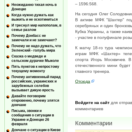
– 1596:568.
Неожиданно тихая ночь в
Донецке
На сегодня Олег Солодовни
Когда нужно думать как
выжить и не оскотиниться
В активе МФК "Шахтер" под
И треснул мир напополам, в
серебряных и один бронзовы
семье разлом
Кубка Украины, а также наи
Почему Донбасс не
- участие в полуфинале роз
замечали и не замечают?
Почему не надо думать, что
К матчу 18-го тура чемпио
Зеленский - голубь мира
играм МФК «Шахтер» тепер
Сказка о медведе и
спорта Игорь Москвичев. В
сельском дурачке Мыколе
отечественного мини будет
Пять пунктов к непростому
главного тренера.
текущему моменту
Почему антивоенный парад
Отсюда
российских, украинских и
зарубежных селебов
вызывает дикую ярость
Давайте поговорим
откровенно, почему злятся
Войдите на сайт
для отправ
дончане
комментариев
Письма, звонки и
сообщения о ситуации в
Украине и Донецке 26
Комментарии
февраля
Дончане о ситуации в Киеве