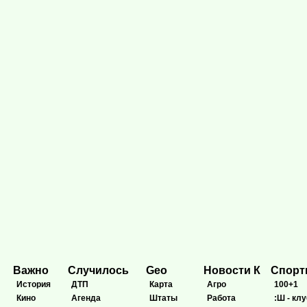
Важно
Случилось
Geo
Новости К
Спор
История
ДТП
Карта
Агро
100+1
Кино
Агенда
Штаты
Работа
:Ш - клу