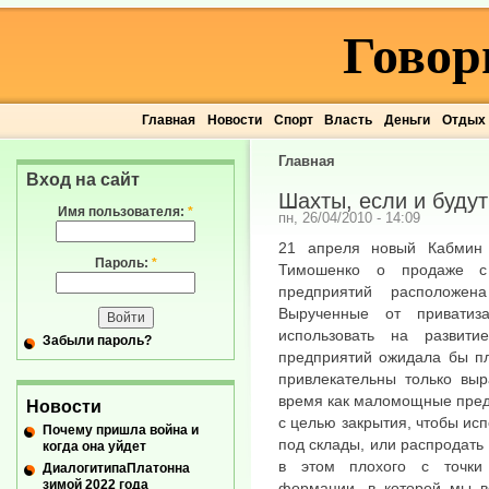
Говор
Главная
Новости
Спорт
Власть
Деньги
Отдых
Главная
Вход на сайт
Шахты, если и будут
Имя пользователя:
*
пн, 26/04/2010 - 14:09
21 апреля новый Кабмин 
Пароль:
*
Тимошенко о продаже с
предприятий расположен
Вырученные от приватиз
использовать на развит
Забыли пароль?
предприятий ожидала бы пл
привлекательны только выр
время как маломощные пред
Новости
с целью закрытия, чтобы исп
Почему пришла война и
под склады, или распродать 
когда она уйдет
в этом плохого с точки 
ДиалогитипаПлатонна
зимой 2022 года
формации, в которой мы вс