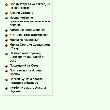
Про Дегтярева жесткого, но
не жестокого
Агония Сталино
Иосиф Кобзон о
православии, украинском и
пенсии
Каменные лица Донецка
Кто такой этот Щербаков?
Мирча Неизвестный
Михал Сергеич сделал ход
g2 – g4
Невио Скала: Тренер
Шахтёра такой, какой он
есть
Последний из Юзов
Почти монолог Алины
Яровой
Сергей Бубка о спорте,
политике и бизнесе
Футбол и смерть Ассана
Ндиайе