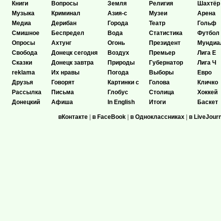
Книги
Вопросы
Земля
Религия
Шахтёр
Музыка
Криминал
Азия-с
Музеи
Арена
Медиа
Дерибан
Города
Театр
Гольф
Смишное
Беспредел
Вода
Статистика
Футбол
Опросы
Ахтунг
Огонь
Президент
Мундиа
Свобода
Донецк сегодня
Воздух
Премьер
Лига Е
Сказки
Донецк завтра
Природы
Губернатор
Лига Ч
reklama
Их нравы
Погода
Выборы
Евро
Друзья
Говорят
Картинки с
Голова
Кличко
Рассылка
Письма
Глобус
Столица
Хоккей
Донецкий
Афиша
In English
Итоги
Баскет
вКонтакте
|
в FaceBook
|
в Одноклассниках
|
в LiveJour