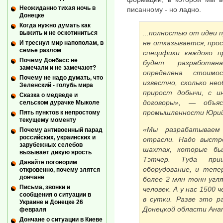
Неожиданно тихая ночь в
писанному - но ладно.
Донецке
Когда нужно думать как
...полностью от идеи
выжить и не оскотиниться
не отказывается, про
И треснул мир напополам, в
семье разлом
специфики каждого п
Почему Донбасс не
будет разработана
замечали и не замечают?
определена стоимо
Почему не надо думать, что
известно, сколько не
Зеленский - голубь мира
прирост добычи, с и
Сказка о медведе и
договоры», — объя
сельском дурачке Мыколе
промышленности Юрий
Пять пунктов к непростому
текущему моменту
«Мы разрабатываем
Почему антивоенный парад
российских, украинских и
отрасли. Надо выстр
зарубежных селебов
шахтах, которые б
вызывает дикую ярость
Тэтчер. Туда при
Давайте поговорим
оборудование, и тепе
откровенно, почему злятся
дончане
более 2 млн тонн угля
Письма, звонки и
человек. А у нас 1500
сообщения о ситуации в
в сутки. Разве это р
Украине и Донецке 26
Донецкой области Ана
февраля
Дончане о ситуации в Киеве