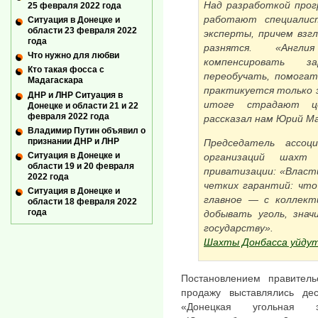
Над разработкой про
25 февраля 2022 года
работают специалис
Ситуация в Донецке и
области 23 февраля 2022
эксперты, причем взг
года
разнятся. «Англ
Что нужно для любви
компенсировать з
Кто такая фосса с
переобучать, помогат
Мадагаскара
практикуется только 
ДНР и ЛНР Ситуация в
итоге страдают ц
Донецке и области 21 и 22
февраля 2022 года
рассказал нам Юрий Ма
Владимир Путин объявил о
признании ДНР и ЛНР
Председатель ассоц
Ситуация в Донецке и
организаций шахт
области 19 и 20 февраля
приватизации: «Власт
2022 года
четких гарантий: что
Ситуация в Донецке и
главное — с коллект
области 18 февраля 2022
года
добывать уголь, зна
государству».
Шахты Донбасса уйдут
Постановлением правител
продажу выставлялись де
«Донецкая угольная э