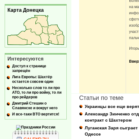
Болел
на ма
Карта Донецка
инфо
сфот
изобр
участ
пальч
Игорь
Интересуются
Ввер
Доступ к странице
запрещён
Лига Европы: Шахтёр
остается совсем один
Несколько слов то ли про
АТО, то ли про войну, то ли
Статьи по теме
про рейдеров
Дмитрий Стешин о
Украинцы все еще верят
Славянске и вокруг него
Александр Зинченко от
И все-таки ВТО вертится!
контракт с Шахтером
Луганская Заря сыграет
Одессе