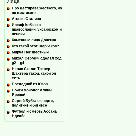
Лица
Про Дегтярева жесткого, но
не жестокого
Агония Сталино
Иосиф Кобзон о
православии, украинском и
пенсии
Каменные лица Донецка
Кто такой этот Щербаков?
Мирча Неизвестный
Михал Сергеич сделал ход
g2 – g4
Невио Скала: Тренер
Шахтёра такой, какой он
есть
Последний из Юзов
Почти монолог Алины
Яровой
Сергей Бубка о спорте,
политике и бизнесе
Футбол и смерть Ассана
Ндиайе