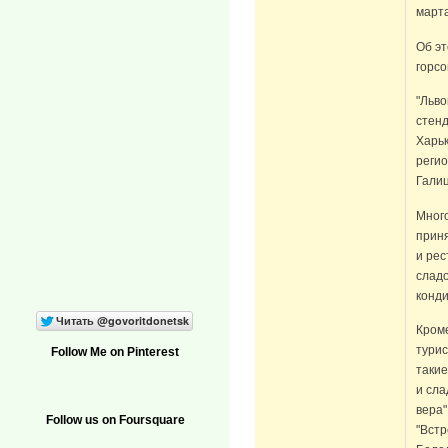
марта
Об э
горсо
"Льво
стенд
Харьк
регио
Галиц
Мног
приня
и рес
сладо
конди
Кроме
турис
Follow Me on Pinterest
такие
и сла
вера"
Follow us on Foursquare
"Встр