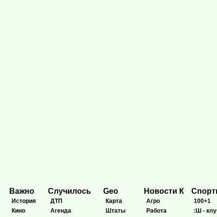
Важно
Случилось
Geo
Новости К
Спор
История
ДТП
Карта
Агро
100+1
Кино
Агенда
Штаты
Работа
:Ш - клу