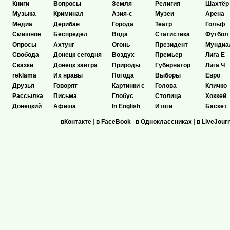
Книги
Вопросы
Земля
Религия
Шахтёр
Музыка
Криминал
Азия-с
Музеи
Арена
Медиа
Дерибан
Города
Театр
Гольф
Смишное
Беспредел
Вода
Статистика
Футбол
Опросы
Ахтунг
Огонь
Президент
Мундиа
Свобода
Донецк сегодня
Воздух
Премьер
Лига Е
Сказки
Донецк завтра
Природы
Губернатор
Лига Ч
reklama
Их нравы
Погода
Выборы
Евро
Друзья
Говорят
Картинки с
Голова
Кличко
Рассылка
Письма
Глобус
Столица
Хоккей
Донецкий
Афиша
In English
Итоги
Баскет
вКонтакте
|
в FaceBook
|
в Одноклассниках
|
в LiveJour