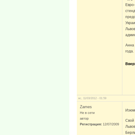
Евро
стенд
предс
Украи
Львов
адми
Анна 
года.
Ввер
вс, 11/03/2012 - 01:59
Zames
Изюми
Не в сети
автор
Свой
Регистрация:
12/07/2009
Львов
Берли