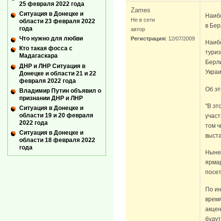
25 февраля 2022 года
Zames
Ситуация в Донецке и
Наиб
Не в сети
области 23 февраля 2022
в Бе
года
автор
Что нужно для любви
Регистрация:
12/07/2009
Наиб
Кто такая фосса с
туриз
Мадагаскара
Берли
ДНР и ЛНР Ситуация в
Украи
Донецке и области 21 и 22
февраля 2022 года
Об э
Владимир Путин объявил о
признании ДНР и ЛНР
"В эт
Ситуация в Донецке и
области 19 и 20 февраля
участ
2022 года
том ч
Ситуация в Донецке и
выста
области 18 февраля 2022
года
Ныне
ярмар
посет
По и
время
акцен
буду