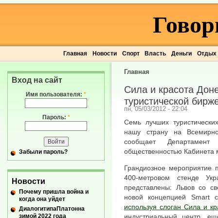
Говор
Главная
Новости
Спорт
Власть
Деньги
Отдых
Главная
Вход на сайт
Сила и красота Дон
Имя пользователя:
*
туристической бирж
пн, 05/03/2012 - 22:04
Пароль:
*
Семь лучших туристических
нашу страну на Всемирно
сообщает Департамен
общественностью Кабинета 
Забыли пароль?
Грандиозное мероприятие п
400-метровом стенде Ук
Новости
представлены: Львов со св
Почему пришла война и
новой концепцией Smart c
когда она уйдет
используя слоган Сила и кр
ДиалогитипаПлатонна
зимой 2022 года
индустриальный центр, е