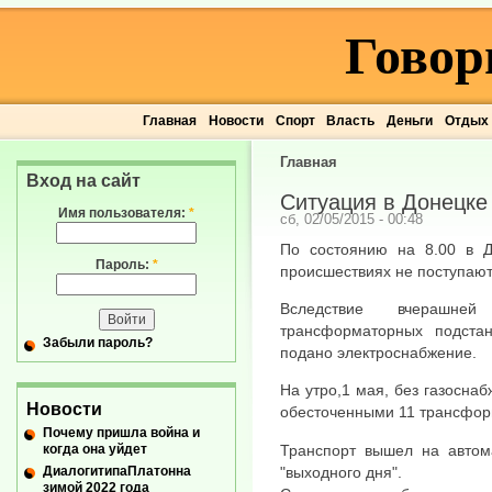
Говор
Главная
Новости
Спорт
Власть
Деньги
Отдых
Главная
Вход на сайт
Ситуация в Донецке 
Имя пользователя:
*
сб, 02/05/2015 - 00:48
По состоянию на 8.00 в Д
Пароль:
*
происшествиях не поступают,
Вследствие вчерашн
трансформаторных подстан
Забыли пароль?
подано электроснабжение.
На утро,1 мая, без газосна
Новости
обесточенными 11 трансфор
Почему пришла война и
когда она уйдет
Транспорт вышел на автом
ДиалогитипаПлатонна
"выходного дня".
зимой 2022 года