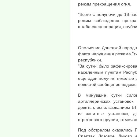
режим прекращения огня.
"Всего с полуночи до 18 ч
режим соблюдения прекра
штаба спецоперации, опубли
Ополчение Донецкой народно
факта нарушения режима "т
республики.
"За сутки было зафиксиров
населенным пунктам Респуб
еще один получил тяжелые р
новостей сообщение ведомс
В минувшие сутки сило
артиллерийских установок,
девять с использованием Б
из зенитных установок,
стрелкового оружия, отмеча
Под обстрелом оказались Г
Спартак, Лозовое, Луково 