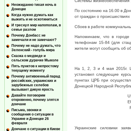
Системы жизнеобеспечения 
Неожиданно тихая ночь в
Донецке
По состоянию на 16.00 в До
Когда нужно думать как
от граждан о происшествиях 
выжить и не оскотиниться
И треснул мир напополам, в
Сбоев в работе коммунальны
семье разлом
Почему Донбасс не
Напоминаем, что в городе 
замечали и не замечают?
телефонам 15-84 (для стац
Почему не надо думать, что
жители могут сообщить об об
Зеленский - голубь мира
Сказка о медведе и
сельском дурачке Мыколе
Пять пунктов к непростому
На 1, 2, 3 и 4 мая 2015г.
текущему моменту
установил следующие курс
Почему антивоенный парад
пунктах ЦРБ при осуществ
российских, украинских и
зарубежных селебов
Донецкой Народной Республ
вызывает дикую ярость
Давайте поговорим
U
откровенно, почему злятся
E
дончане
Письма, звонки и
сообщения о ситуации в
Украине и Донецке 26
февраля
Украинские силовики зая
Дончане о ситуации в Киеве