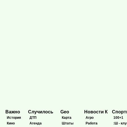
Важно
Случилось
Geo
Новости К
Спор
История
ДТП
Карта
Агро
100+1
Кино
Агенда
Штаты
Работа
:Ш - клу