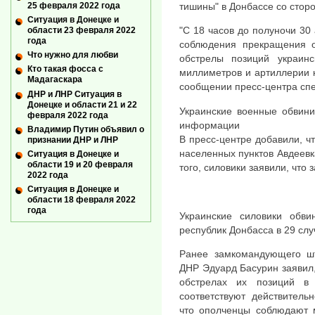
тишины" в Донбассе со сторо
25 февраля 2022 года
Ситуация в Донецке и
"С 18 часов до полуночи 3
области 23 февраля 2022
года
соблюдения прекращения ог
Что нужно для любви
обстрелы позиций украин
Кто такая фосса с
миллиметров и артиллерии 
Мадагаскара
сообщении пресс-центра сп
ДНР и ЛНР Ситуация в
Донецке и области 21 и 22
Украинские военные обвин
февраля 2022 года
информации
Владимир Путин объявил о
В пресс-центре добавили, ч
признании ДНР и ЛНР
населенных пунктов Авдеевк
Ситуация в Донецке и
области 19 и 20 февраля
того, силовики заявили, что
2022 года
Ситуация в Донецке и
области 18 февраля 2022
года
Украинские силовики обви
республик Донбасса в 29 сл
Ранее замкомандующего ш
ДНР Эдуард Басурин заявил,
обстрелах их позиций в
соответствуют действитель
что ополченцы соблюдают 