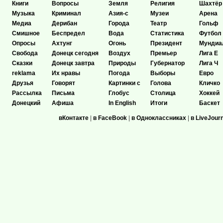
Книги
Вопросы
Земля
Религия
Шахтёр
Музыка
Криминал
Азия-с
Музеи
Арена
Медиа
Дерибан
Города
Театр
Гольф
Смишное
Беспредел
Вода
Статистика
Футбол
Опросы
Ахтунг
Огонь
Президент
Мундиа
Свобода
Донецк сегодня
Воздух
Премьер
Лига Е
Сказки
Донецк завтра
Природы
Губернатор
Лига Ч
reklama
Их нравы
Погода
Выборы
Евро
Друзья
Говорят
Картинки с
Голова
Кличко
Рассылка
Письма
Глобус
Столица
Хоккей
Донецкий
Афиша
In English
Итоги
Баскет
вКонтакте
|
в FaceBook
|
в Одноклассниках
|
в LiveJour