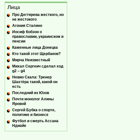
Лица
Про Дегтярева жесткого, но
не жестокого
Агония Сталино
Иосиф Кобзон о
православии, украинском и
пенсии
Каменные лица Донецка
Кто такой этот Щербаков?
Мирча Неизвестный
Михал Сергеич сделал ход
g2 – g4
Невио Скала: Тренер
Шахтёра такой, какой он
есть
Последний из Юзов
Почти монолог Алины
Яровой
Сергей Бубка о спорте,
политике и бизнесе
Футбол и смерть Ассана
Ндиайе