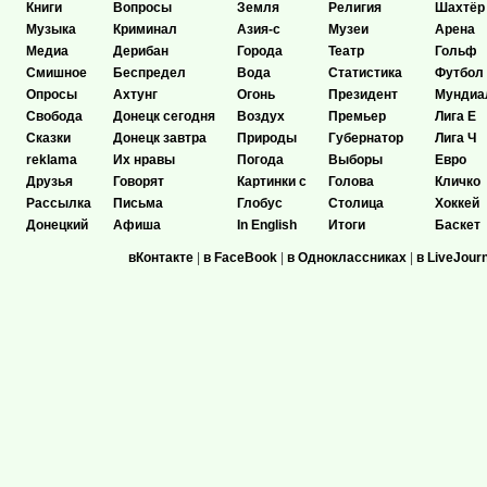
Книги
Вопросы
Земля
Религия
Шахтёр
Музыка
Криминал
Азия-с
Музеи
Арена
Медиа
Дерибан
Города
Театр
Гольф
Смишное
Беспредел
Вода
Статистика
Футбол
Опросы
Ахтунг
Огонь
Президент
Мундиа
Свобода
Донецк сегодня
Воздух
Премьер
Лига Е
Сказки
Донецк завтра
Природы
Губернатор
Лига Ч
reklama
Их нравы
Погода
Выборы
Евро
Друзья
Говорят
Картинки с
Голова
Кличко
Рассылка
Письма
Глобус
Столица
Хоккей
Донецкий
Афиша
In English
Итоги
Баскет
вКонтакте
|
в FaceBook
|
в Одноклассниках
|
в LiveJour