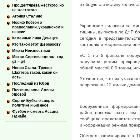
в общую статистику количес
Про Дегтярева жесткого, но
не жестокого
Агония Сталино
Иосиф Кобзон о
Украинские силовики за м
православии, украинском и
тишины, выпустив по ДНР б
пенсии
сегодня в представительст
Каменные лица Донецка
контролю и координации ре
Кто такой этот Щербаков?
Мирча Неизвестный
«С 3 по 9 февраля воору
Михал Сергеич сделал ход
нарушили режим прекращ
g2 – g4
общей массой 0,6 тонны, ил
Невио Скала: Тренер
Шахтёра такой, какой он
есть
Уточняется, что за указанн
Последний из Юзов
повреждены 12 жилых домов 
Почти монолог Алины
Яровой
Сергей Бубка о спорте,
политике и бизнесе
Вооруженные формирован
Футбол и смерть Ассана
район поселка шахты им. 
Ндиайе
сообщило представительств
и координации режима прек
Обстрел зафиксирован в 1