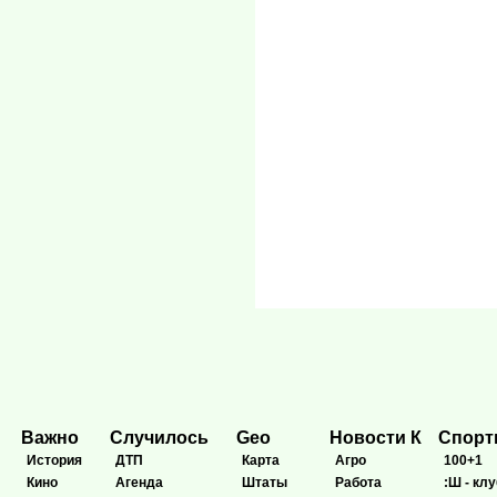
Важно
Случилось
Geo
Новости К
Спор
История
ДТП
Карта
Агро
100+1
Кино
Агенда
Штаты
Работа
:Ш - клу