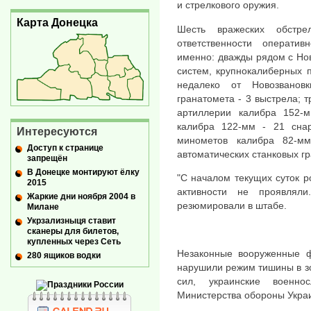
и стрелкового оружия.
Карта Донецка
Шесть вражеских обстр
ответственности оперативн
именно: дважды рядом с Нов
систем, крупнокалиберных п
недалеко от Новозвановк
гранатомета - 3 выстрела; т
артиллерии калибра 152-
калибра 122-мм - 21 сна
Интересуются
минометов калибра 82-м
Доступ к странице
автоматических станковых г
запрещён
В Донецке монтируют ёлку
"С началом текущих суток р
2015
активности не проявлял
Жаркие дни ноября 2004 в
резюмировали в штабе.
Милане
Укрзализныця ставит
сканеры для билетов,
купленных через Сеть
Незаконные вооруженные ф
280 ящиков водки
нарушили режим тишины в з
сил, украинские военно
Министерства обороны Укра