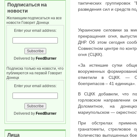
тактических группировок 
Подписаться на
разведения сил и средств по
новости
Желающим подписаться на все
новости Говорит Донецк
Украинские силовики за ми
Enter your email address:
прекращения огня, выпусти
ДНР. Об этом сегодня сооб
Совместном центре по конт
огня (СЦКК).
Delivered by
FeedBurner
«За истекшие сутки общ
Подписка только на новости, что
вооруженных формирований
публикуются на первой Говорит
отметили в СЦКК. — О
Донецк
боеприпасов – 41 единица».
Enter your email address:
В СЦКК добавили, что по
горловском направлении о
Доломитное, на донец
мариупольском — окрестност
Delivered by
FeedBurner
При обстрелах примен
гранатометы, стрелковое о
Лица
Количество выпущенных бое