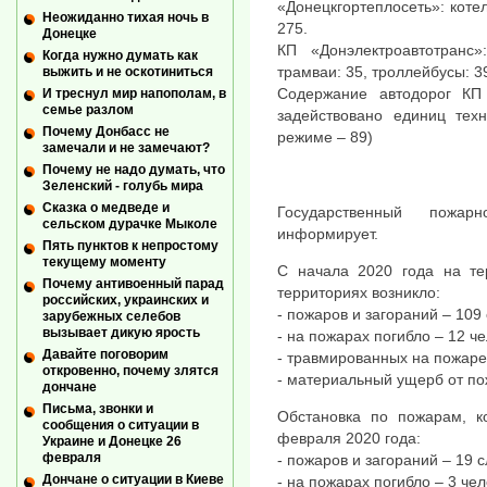
«Донецкгортеплосеть»: коте
Неожиданно тихая ночь в
275.
Донецке
КП «Донэлектроавтотранс
Когда нужно думать как
трамваи: 35, троллейбусы: 39
выжить и не оскотиниться
Содержание автодорог КП
И треснул мир напополам, в
семье разлом
задействовано единиц тех
Почему Донбасс не
режиме – 89)
замечали и не замечают?
Почему не надо думать, что
Зеленский - голубь мира
Сказка о медведе и
Государственный пожар
сельском дурачке Мыколе
информирует.
Пять пунктов к непростому
текущему моменту
С начала 2020 года на те
Почему антивоенный парад
территориях возникло:
российских, украинских и
- пожаров и загораний – 109 
зарубежных селебов
вызывает дикую ярость
- на пожарах погибло – 12 че
Давайте поговорим
- травмированных на пожаре 
откровенно, почему злятся
- материальный ущерб от по
дончане
Письма, звонки и
Обстановка по пожарам, к
сообщения о ситуации в
февраля 2020 года:
Украине и Донецке 26
февраля
- пожаров и загораний – 19 с
Дончане о ситуации в Киеве
- на пожарах погибло – 3 чел