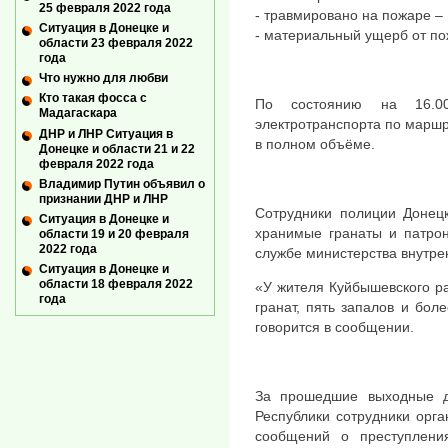
25 февраля 2022 года
- травмировано на пожаре – 
Ситуация в Донецке и
- материальный ущерб от по
области 23 февраля 2022
года
Что нужно для любви
Кто такая фосса с
По состоянию на 16.0
Мадагаскара
электротранспорта по марш
ДНР и ЛНР Ситуация в
в полном объёме.
Донецке и области 21 и 22
февраля 2022 года
Владимир Путин объявил о
признании ДНР и ЛНР
Сотрудники полиции Донецк
Ситуация в Донецке и
хранимые гранаты и патрон
области 19 и 20 февраля
2022 года
службе министерства внутре
Ситуация в Донецке и
области 18 февраля 2022
«У жителя Куйбышевского р
года
гранат, пять запалов и бол
говорится в сообщении.
За прошедшие выходные д
Республики сотрудники орга
сообщений о преступлени