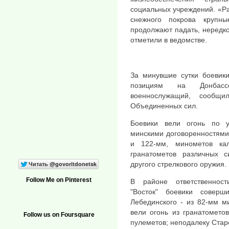
социальных учреждений. «Ра
снежного покрова крупн
продолжают падать, нередко
отметили в ведомстве.
За минувшие сутки боевики
позициям на Донбасс
военнослужащий, сообщи
Объединенных сил.
Боевики вели огонь по 
минскими договоренностями
и 122-мм, минометов ка
гранатометов различных с
другого стрелкового оружия.
Follow Me on Pinterest
В районе ответственности
"Восток" боевики совер
Лебединского - из 82-мм м
вели огонь из гранатомето
Follow us on Foursquare
пулеметов; неподалеку Старо