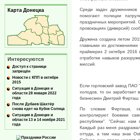
Среди задач дружинников 
Карта Донецка
помогают полиции патру
праздничных мероприятий. 
провокациях (диверсий) со
Дружина создана летом 2015
главными их достижениями 
праймериз 2 октября 2016 
отработке навыков разоруж
Интересуются
миссий.
Доступ к странице
запрещён
Новости с КПП в октябре
2015
Если горловский завод ПАО "
Ситуация в Донецке и
холодов, то он заработает 
области 28 января 2022
бизнесмен Дмитрий Фирташ 
года
После Дубаев Шахтёр
По словам Фирташа, се
снова едет на Кубок Солнца
контролируют боевики сам
Ситуация в Донецке и
области 13 и 14 ноября 2021
республики". "Сейчас нам 
года
Каждый раз меня раздражало
оттуда, а там наш знак Os