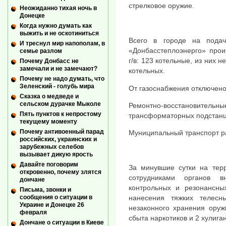
стрелковое оружие.
Неожиданно тихая ночь в
Донецке
Когда нужно думать как
выжить и не оскотиниться
Всего в городе на пода
И треснул мир напополам, в
«Донбасстеплоэнерго» прои
семье разлом
г/в: 123 котельные, из них н
Почему Донбасс не
замечали и не замечают?
котельных.
Почему не надо думать, что
Зеленский - голубь мира
От газоснабжения отключено
Сказка о медведе и
сельском дурачке Мыколе
Ремонтно-восстановит
Пять пунктов к непростому
трансформаторных подстанц
текущему моменту
Почему антивоенный парад
Муниципальный транспорт р
российских, украинских и
зарубежных селебов
вызывает дикую ярость
Давайте поговорим
За минувшие сутки на тер
откровенно, почему злятся
сотрудниками органов в
дончане
контрольных и резонансны
Письма, звонки и
нанесения тяжких телесн
сообщения о ситуации в
Украине и Донецке 26
незаконного хранения оруж
февраля
сбыта наркотиков и 2 хулиган
Дончане о ситуации в Киеве