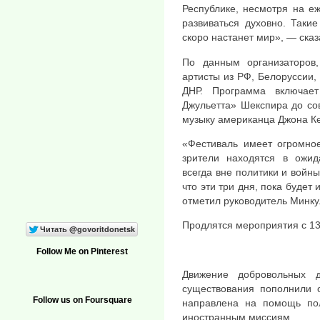
Республике, несмотря на е
развиваться духовно. Таки
скоро настанет мир», — сказ
По данным организаторов
артисты из РФ, Белоруссии,
ДНР. Программа включае
Джульетта» Шекспира до со
музыку американца Джона К
«Фестиваль имеет огромно
зрители находятся в ожид
всегда вне политики и войны
что эти три дня, пока будет
отметил руководитель Минку
Продлятся мероприятия с 13
Follow Me on Pinterest
Движение добровольных 
существования пополнили о
Follow us on Foursquare
направлена на помощь по
иностранным миссиям.