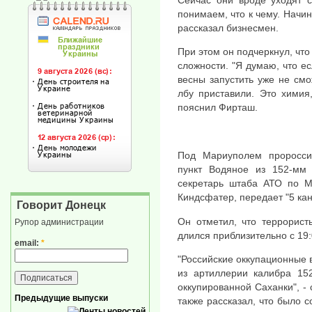
Сейчас они вроде уходят 
понимаем, что к чему. Начин
рассказал бизнесмен.
При этом он подчеркнул, что
сложности. "Я думаю, что ес
весны запустить уже не см
лбу приставили. Это химия
пояснил Фирташ.
Под Мариуполем проросси
пункт Водяное из 152-мм
секретарь штаба АТО по М
Киндсфатер, передает "5 кан
Говорит Донецк
Он отметил, что террорист
Рупор администрации
длился приблизительно с 19:
email:
*
"Российские оккупационные 
из артиллерии калибра 152
оккупированной Саханки", -
Предыдущие выпуски
также рассказал, что было с