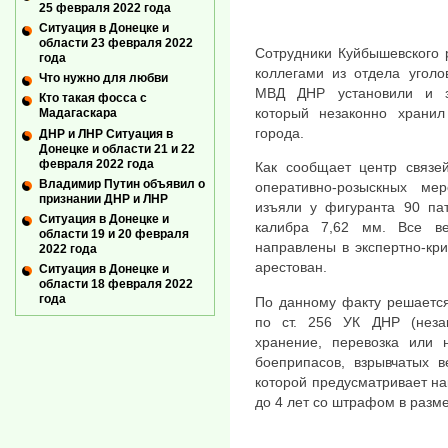
25 февраля 2022 года
Ситуация в Донецке и
области 23 февраля 2022
Сотрудники Куйбышевского 
года
коллегами из отдела уголо
Что нужно для любви
МВД ДНР установили и за
Кто такая фосса с
который незаконно храни
Мадагаскара
города.
ДНР и ЛНР Ситуация в
Донецке и области 21 и 22
февраля 2022 года
Как сообщает центр связе
Владимир Путин объявил о
оперативно-розыскных ме
признании ДНР и ЛНР
изъяли у фигуранта 90 па
Ситуация в Донецке и
калибра 7,62 мм. Все ве
области 19 и 20 февраля
направлены в экспертно-кр
2022 года
арестован.
Ситуация в Донецке и
области 18 февраля 2022
года
По данному факту решается
по ст. 256 УК ДНР (незак
хранение, перевозка или 
боеприпасов, взрывчатых в
которой предусматривает на
до 4 лет со штрафом в разме