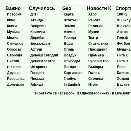
Важно
Случилось
Geo
Новости К
Спор
История
ДТП
Карта
Агро
100+1
Кино
Агенда
Штаты
Работа
:Ш - клу
Книги
Вопросы
Земля
Религия
Шахтёр
Музыка
Криминал
Азия-с
Музеи
Арена
Медиа
Дерибан
Города
Театр
Гольф
Смишное
Беспредел
Вода
Статистика
Футбол
Опросы
Ахтунг
Огонь
Президент
Мундиа
Свобода
Донецк сегодня
Воздух
Премьер
Лига Е
Сказки
Донецк завтра
Природы
Губернатор
Лига Ч
reklama
Их нравы
Погода
Выборы
Евро
Друзья
Говорят
Картинки с
Голова
Кличко
Рассылка
Письма
Глобус
Столица
Хоккей
Донецкий
Афиша
In English
Итоги
Баскет
вКонтакте
|
в FaceBook
|
в Одноклассниках
|
в LiveJour