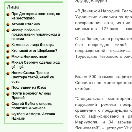
Эдуард Басурин.
Лица
«В Донецкой Народной Респу
Про Дегтярева жесткого, но
Украинские силовики за пр
не жестокого
прекращения огня, из них
Агония Сталино
минометов – 127 раз», — ск
Иосиф Кобзон о
православии, украинском и
Он добавил, что в результат
пенсии
был поврежден жилой 
Каменные лица Донецка
подразделений оказалис
Кто такой этот Щербаков?
Трудовские Петровского рай
Мирча Неизвестный
Михал Сергеич сделал ход
g2 – g4
Невио Скала: Тренер
Более 500 взрывов зафикс
Шахтёра такой, какой он
есть
Специальная мониторингов
Последний из Юзов
октября.
Почти монолог Алины
Яровой
"Специальная мониторин
Сергей Бубка о спорте,
нарушений режима прекр
политике и бизнесе
сравнении с предыдущим 
Футбол и смерть Ассана
было зафиксировано в ра
Ндиайе
Мариуполя, и 34 взрыва
Ясиноватой", – цитирует УН