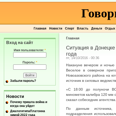
Говор
Главная
Новости
Спорт
Власть
Деньги
Отдых
Главная
Вход на сайт
Ситуация в Донецке 
Имя пользователя:
*
года
пт, 14/10/2016 - 00:36
Пароль:
*
Накануне вечером и ночью 
Веселое в северном приг
Новоазовского района на ю
источник в силовых ведомств
Забыли пароль?
«С 18:00 до полуночи ВС
минометов калибра 120 мм 
Новости
сказал собеседник агентства
Почему пришла война и
когда она уйдет
По данным источника,
ДиалогитипаПлатонна
подразделения использовал
зимой 2022 года