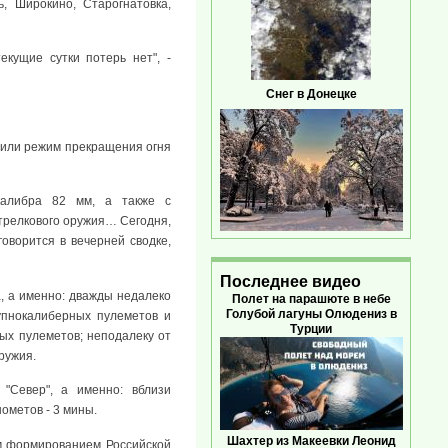
, Широкино, Старогнатовка,
екущие сутки потерь нет", -
Снег в Донецке
шили режим прекращения огня
калибра 82 мм, а также с
стрелкового оружия… Сегодня,
оворится в вечерней сводке,
Последнее видео
а, а именно: дважды недалеко
Полет на парашюте в небе
Голубой лагуны Олюдениз в
рупнокалиберных пулеметов и
Турции
ных пулеметов; неподалеку от
ружия.
 "Север", а именно: вблизи
нометов - 3 мины.
Шахтер из Макеевки Леонид
м формированием Российской