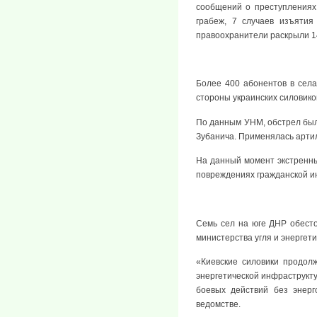
сообщений о преступлениях,
грабеж, 7 случаев изъятия
правоохранители раскрыли 1
Более 400 абонентов в села
стороны украинских силовико
По данным УНМ, обстрел был
Зубанича. Применялась арти
На данный момент экстренн
повреждениях гражданской и
Семь сел на юге ДНР обесто
министерства угля и энергети
«Киевские силовики продол
энергетической инфраструкту
боевых действий без энерг
ведомстве.