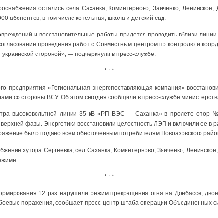
троснабжения остались села Саханка, Коминтерново, Заиченко, Ленинское, 
00 абонентов, в том числе котельная, школа и детский сад.
повреждений и восстановительные работы придется проводить вблизи линии
согласование проведения работ с Совместным центром по контролю и коор
и украинской стороной», — подчеркнули в пресс-службе.
* * *
ого предприятия «Региональная энергопоставляющая компания» восстанов
ами со стороны ВСУ. Об этом сегодня сообщили в пресс-службе министерства 
мотра высоковольтной линии 35 кВ «РП ВЭС — Саханка» в пролете опор 
верхней фазы. Энергетики восстановили целостность ЛЭП и включили ее в р
яжение было подано всем обесточенным потребителям Новоазовского райо
жение хутора Сергеевка, сел Саханка, Коминтерново, Заиченко, Ленинское
ежиме.
* * *
рмирования 12 раз нарушили режим прекращения огня на Донбассе, двое
 боевые поражения, сообщает пресс-центр штаба операции Объединенных с