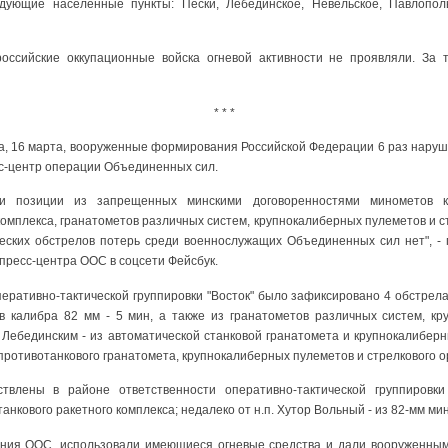
дующие населенные пункты: Пески, Лебединское, Невельское, Павлополь
оссийские оккупационные войска огневой активности не проявляли. За т
* * *
ка, 16 марта, вооруженные формирования Российской Федерации 6 раз нару
сс-центр операции Объединенных сил.
ши позиции из запрещенных минскими договоренностями минометов 
комплекса, гранатометов различных систем, крупнокалиберных пулеметов и 
жеских обстрелов потерь среди военнослужащих Объединенных сил нет", - г
пресс-центра ООС в соцсети Фейсбук.
еративно-тактической группировки "Восток" было зафиксировано 4 обстрел
ов калибра 82 мм - 5 мин, а также из гранатометов различных систем, к
 Лебединским - из автоматической станковой гранатомета и крупнокалибер
о противотанкового гранатомета, крупнокалиберных пулеметов и стрелкового о
влены в районе ответственности оперативно-тактической группировки
анкового ракетного комплекса; недалеко от н.п. Хутор Вольный - из 82-мм ми
ия ООС, использовали имеющиеся огневые средства и дали вооруженны