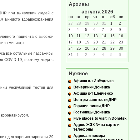
Архивы
августа 2026
 ДНР при выявлении людей с
пн
вт
ср
чт
пт
сб
вс
ам министр здравоохранения
27
28
29
30
31
1
2
3
4
5
6
7
8
9
10
11
12
13
14
15
16
вленного пациента с высокой
17
18
19
20
21
22
23
тила министр.
24
25
26
27
28
29
30
руса все остальные пассажиры
31
1
2
3
4
5
6
в COVID-19, поэтому люди с
Нужное
Афиша к-т Звёздочка
Вечеринки Донецка
нии Республикой тестов для
Афиша к-т Шевченко
Центры занятости ДНР
Горячие линии ДНР
Гостиницы Донецка
 коронавирусом.
Five places to visit in Donetsk
Адрес ЖЭК № на карте и
телефоны
Адреса и номера
них дел зарегистрировали 29