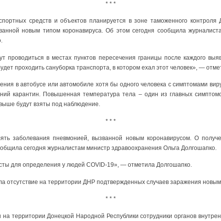
* * *
спортных средств и объектов планируется в зоне таможенного контроля
ванной новым типом коронавируса. Об этом сегодня сообщила журналист
.
т проводиться в местах пунктов пересечения границы после каждого выя
удет проходить сануборка транспорта, в котором ехал этот человек», — отме
ления в автобусе или автомобиле хотя бы одного человека с симптомами ви
ний карантин. Повышенная температура тела – один из главных симптомо
 выше будут взяты под наблюдение.
* * *
ять заболевания пневмонией, вызванной новым коронавирусом. О получе
ообщила сегодня журналистам министр здравоохранения Ольга Долгошапко.
есты для определения у людей COVID-19», — отметила Долгошапко.
ла отсутствие на территории ДНР подтвержденных случаев заражения новым
* * *
на территории Донецкой Народной Республики сотрудники органов внутрен