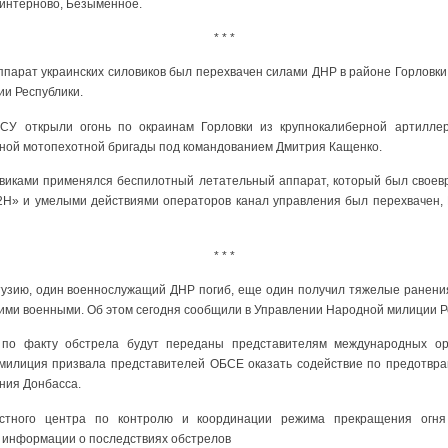
минтерново, Безыменное.
* * *
парат украинских силовиков был перехвачен силами ДНР в районе Горловки.
и Республики.
ВСУ открыли огонь по окраинам Горловки из крупнокалиберной артилле
ной мотопехотной бригады под командованием Дмитрия Кащенко.
евиками применялся беспилотный летательный аппарат, который был свое
2Н» и умелыми действиями операторов канал управления был перехвачен,
* * *
узию, один военнослужащий ДНР погиб, еще один получил тяжелые ранения
кими военными. Об этом сегодня сообщили в Управлении Народной милиции Р
ы по факту обстрела будут переданы представителям международных ор
 милиция призвала представителей ОБСЕ оказать содействие по предотвр
ния Донбасса.
стного центра по контролю и координации режима прекращения огн
 информации о последствиях обстрелов