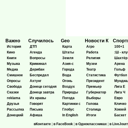
Важно
Случилось
Geo
Новости К
Спор
История
ДТП
Карта
Агро
100+1
Кино
Агенда
Штаты
Работа
:Ш - клу
Книги
Вопросы
Земля
Религия
Шахтёр
Музыка
Криминал
Азия-с
Музеи
Арена
Медиа
Дерибан
Города
Театр
Гольф
Смишное
Беспредел
Вода
Статистика
Футбол
Опросы
Ахтунг
Огонь
Президент
Мундиа
Свобода
Донецк сегодня
Воздух
Премьер
Лига Е
Сказки
Донецк завтра
Природы
Губернатор
Лига Ч
reklama
Их нравы
Погода
Выборы
Евро
Друзья
Говорят
Картинки с
Голова
Кличко
Рассылка
Письма
Глобус
Столица
Хоккей
Донецкий
Афиша
In English
Итоги
Баскет
вКонтакте
|
в FaceBook
|
в Одноклассниках
|
в LiveJour