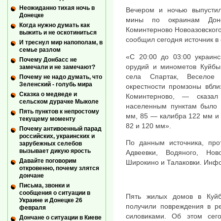
Неожиданно тихая ночь в
Вечером и ночью выпустил
Донецке
мины по окраинам Доне
Когда нужно думать как
Коминтерново Новоазовского
выжить и не оскотиниться
сообщил сегодня источник в
И треснул мир напополам, в
семье разлом
«С 20:00 до 03:00 украинс
Почему Донбасс не
орудий и минометов Куйбы
замечали и не замечают?
села Спартак, Веселое 
Почему не надо думать, что
Зеленский - голубь мира
окрестности промзоны вбли
Сказка о медведе и
Коминтерново, — сказал
сельском дурачке Мыколе
населенным пунктам было 
Пять пунктов к непростому
мм, 85 — калибра 122 мм и
текущему моменту
82 и 120 мм».
Почему антивоенный парад
российских, украинских и
По данным источника, про
зарубежных селебов
вызывает дикую ярость
Адвеевки, Водяного, Нов
Давайте поговорим
Широкино и Талаковки. Инфо
откровенно, почему злятся
дончане
Письма, звонки и
сообщения о ситуации в
Пять жилых домов в Куй
Украине и Донецке 26
получили повреждения в ре
февраля
силовиками. Об этом сег
Дончане о ситуации в Киеве