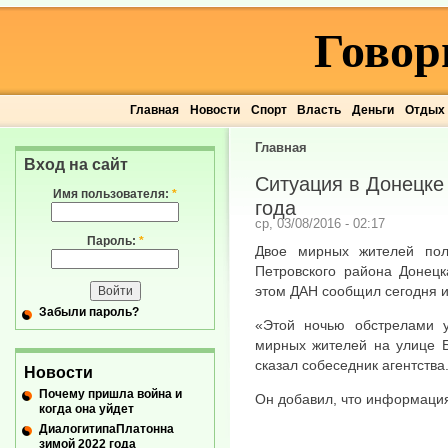
Говор
Главная
Новости
Спорт
Власть
Деньги
Отдых
Главная
Вход на сайт
Ситуация в Донецке 
Имя пользователя:
*
года
ср, 03/08/2016 - 02:17
Пароль:
*
Двое мирных жителей пол
Петровского района Донецк
этом ДАН сообщил сегодня и
Забыли пароль?
«Этой ночью обстрелами 
мирных жителей на улице Б
сказал собеседник агентства
Новости
Почему пришла война и
Он добавил, что информация
когда она уйдет
ДиалогитипаПлатонна
зимой 2022 года