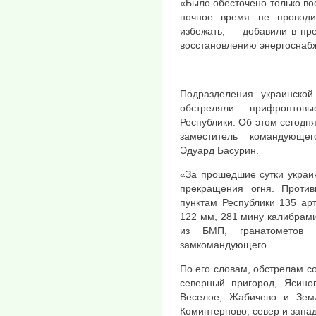
«Было обесточено только вос
ночное время не проводи
избежать, — добавили в пр
восстановлению энергоснаб
Подразделения украинско
обстреляли прифронтов
Республики. Об этом сегодн
заместитель командующе
Эдуард Басурин.
«За прошедшие сутки украи
прекращения огня. Проти
пунктам Республики 135 ар
122 мм, 281 мину калибрами
из БМП, гранатометов 
замкомандующего.
По его словам, обстрелам с
северный пригород, Ясино
Веселое, Жабичево и Зе
Коминтерново, север и запа