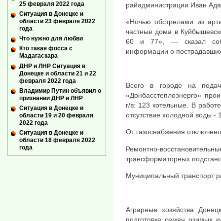
25 февраля 2022 года
райадминистрации Иван Ада
Ситуация в Донецке и
«Ночью обстрелами из арт
области 23 февраля 2022
года
частные дома в Куйбышевско
Что нужно для любви
60 и 77», — сказал соб
Кто такая фосса с
информации о пострадавших
Мадагаскара
ДНР и ЛНР Ситуация в
Донецке и области 21 и 22
февраля 2022 года
Всего в городе на пода
Владимир Путин объявил о
«Донбасстеплоэнерго» прои
признании ДНР и ЛНР
г/в: 123 котельные. В работ
Ситуация в Донецке и
отсутствие холодной воды - 1
области 19 и 20 февраля
2022 года
От газоснабжения отключено
Ситуация в Донецке и
области 18 февраля 2022
года
Ремонтно-восстановит
трансформаторных подстанц
Муниципальный транспорт р
Аграрные хозяйства Донец
подготовке семян озимых к