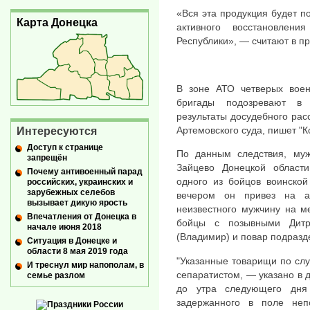
«Вся эта продукция будет п
Карта Донецка
активного восстановлен
Республики», — считают в 
В зоне АТО четверых воен
бригады подозревают в 
результаты досудебного ра
Артемовского суда, пишет "К
Интересуются
Доступ к странице
По данным следствия, му
запрещён
Зайцево Донецкой области
Почему антивоенный парад
одного из бойцов воинской
российских, украинских и
зарубежных селебов
вечером он привез на а
вызывает дикую ярость
неизвестного мужчину на м
Впечатления от Донецка в
бойцы с позывными Дитр
начале июня 2018
(Владимир) и повар подразд
Ситуация в Донецке и
области 8 мая 2019 года
"Указанные товарищи по сл
И треснул мир напополам, в
сепаратистом, — указано в 
семье разлом
до утра следующего дня
задержанного в поле неп