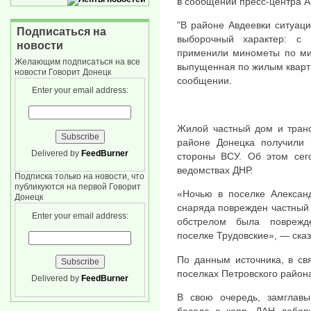
в сообщении пресс-центра А
"В районе Авдеевки ситуаци
Подписаться на
выборочный характер: с
новости
применили минометы по ми
Желающим подписаться на все
выпущенная по жилым кварта
новости Говорит Донецк
сообщении.
Enter your email address:
Жилой частный дом и тран
районе Донецка получили 
Delivered by
FeedBurner
стороны ВСУ. Об этом сег
ведомствах ДНР.
Подписка только на новости, что
публикуются на первой Говорит
«Ночью в поселке Александ
Донецк
снаряда поврежден частный 
Enter your email address:
обстрелом была поврежд
поселке Трудовские», — сказ
По данным источника, в св
поселках Петровского район
Delivered by
FeedBurner
В свою очередь, замглав
беседе с корр. ДАН добави