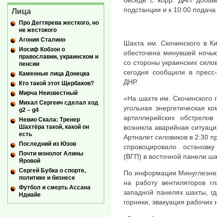
подстанции и к 10:00 подача
Лица
Про Дегтярева жесткого, но
не жестокого
Агония Сталино
Шахта им. Скочинского в К
Иосиф Кобзон о
обесточена минувшей ночью
православии, украинском и
со стороны украинских силов
пенсии
сегодня сообщили в пресс-
Каменные лица Донецка
ДНР.
Кто такой этот Щербаков?
Мирча Неизвестный
«На шахте им. Скочинского 
Михал Сергеич сделал ход
угольная энергетическая к
g2 – g4
артиллерийских обстрело
Невио Скала: Тренер
возникла аварийная ситуац
Шахтёра такой, какой он
есть
Артналет силовиков в 2:30 п
Последний из Юзов
спровоцировало остановку
Почти монолог Алины
(ВГП) в восточной панели ш
Яровой
Сергей Бубка о спорте,
По информации Минуглеэнер
политике и бизнесе
на работу вентиляторов гл
Футбол и смерть Ассана
западной панелях шахты, гд
Ндиайе
горняки, эвакуация рабочих 