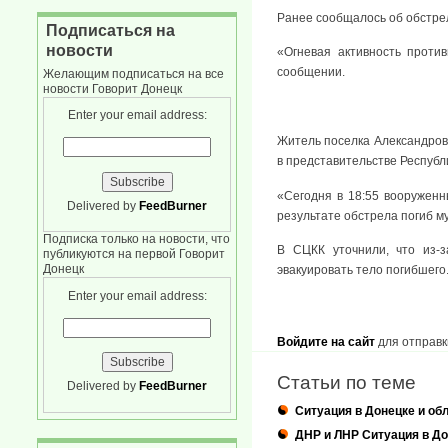
Ранее сообщалось об обстрел
Подписаться на
новости
«Огневая активность проти
сообщении.
Желающим подписаться на все
новости Говорит Донецк
Enter your email address:
Житель поселка Александровк
в представительстве Республ
«Сегодня в 18:55 вооружен
Delivered by
FeedBurner
результате обстрела погиб м
Подписка только на новости, что
В СЦКК уточнили, что из-
публикуются на первой Говорит
Донецк
эвакуировать тело погибшего
Enter your email address:
Войдите на сайт
для отправк
Статьи по теме
Delivered by
FeedBurner
Ситуация в Донецке и об
ДНР и ЛНР Ситуация в До