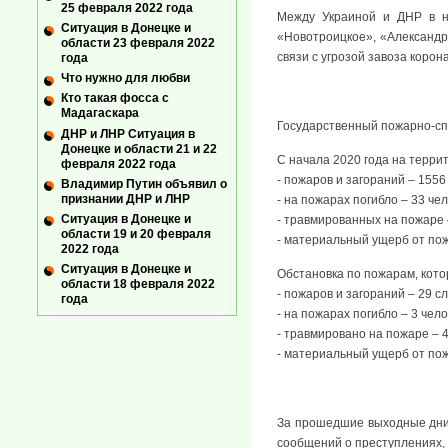
25 февраля 2022 года
Между Украиной и ДНР в н
Ситуация в Донецке и
«Новотроицкое», «Александр
области 23 февраля 2022
связи с угрозой завоза коро
года
Что нужно для любви
Кто такая фосса с
Мадагаскара
Государственный пожарно-сп
ДНР и ЛНР Ситуация в
Донецке и области 21 и 22
С начала 2020 года на терри
февраля 2022 года
- пожаров и загораний – 1556
Владимир Путин объявил о
признании ДНР и ЛНР
- на пожарах погибло – 33 чел
Ситуация в Донецке и
- травмированных на пожаре 
области 19 и 20 февраля
- материальный ущерб от пож
2022 года
Ситуация в Донецке и
Обстановка по пожарам, котор
области 18 февраля 2022
- пожаров и загораний – 29 сл
года
- на пожарах погибло – 3 чело
- травмировано на пожаре – 4
- материальный ущерб от пож
За прошедшие выходные дни 
сообщений о преступлениях, 