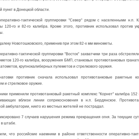
 пункт в Донецкой области.
оперативно-тактической группировки "Север" рядом с населенными н.п.
 120-го и 82-го калибра. Кроме этого, противник использовал против у
ы.
далеку Новотошковского, применив при этом 82-х мм минометы.
перативно-тактической группировки "Восток" захватчики три раза обстреля
метов 120-го калибра, вооружения БМП, станковых противотанковых гранато
атометов, крупнокалиберных пулеметов и стрелкового оружия.
натовки противник сначала использовал противотанковые ракетные ко
м и стрелковое оружие.
мники применили противотанковый ракетный комплекс "Корнет" калибра 152 
живающих вблизи линии соприкосновения в н.п. Бердянское. Противота
ой амбулатории, никто из местных жителей не пострадал.
фиксировано 7 случаев нарушения режима прекращения огня. За текущие сут
 в штабе.
или, что российские наемники в районе ответственности оперативно-такт