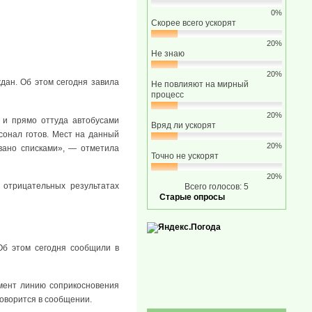
0%
Скорее всего ускорят
20%
Не знаю
20%
ан. Об этом сегодня завила
Не повлияют на мирный
процесс
20%
» и прямо оттуда автобусами
Вряд ли ускорят
сонал готов. Мест на данный
20%
вано списками», — отметила
Точно не ускорят
20%
 отрицательных результатах
Всего голосов: 5
Старые опросы
Об этом сегодня сообщили в
мент линию соприкосновения
говорится в сообщении.