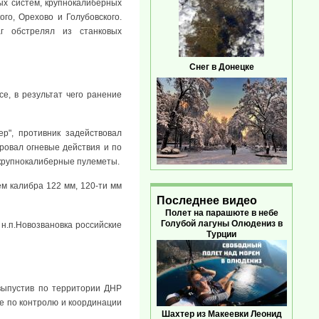
ых систем, крупнокалиберных
го, Орехово и Голубовского.
аг обстрелял из станковых
Снег в Донецке
е, в результат чего ранение
ер", противник задействовал
ировал огневые действия и по
 крупнокалиберные пулеметы.
ем калибра 122 мм, 120-ти мм
Последнее видео
Полет на парашюте в небе
Голубой лагуны Олюдениз в
 н.п.Новозвановка российские
Турции
выпустив по территории ДНР
е по контролю и координации
Шахтер из Макеевки Леонид