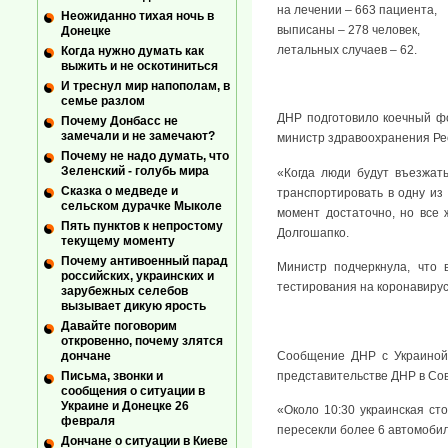
на лечении – 663 пациента,
Неожиданно тихая ночь в
выписаны – 278 человек,
Донецке
летальных случаев – 62.
Когда нужно думать как
выжить и не оскотиниться
И треснул мир напополам, в
семье разлом
ДНР подготовило коечный ф
Почему Донбасс не
замечали и не замечают?
министр здравоохранения Ре
Почему не надо думать, что
Зеленский - голубь мира
«Когда люди будут въезжать
Сказка о медведе и
транспортировать в одну из
сельском дурачке Мыколе
момент достаточно, но все
Пять пунктов к непростому
Долгошапко.
текущему моменту
Почему антивоенный парад
Министр подчеркнула, что 
российских, украинских и
тестирования на коронавиру
зарубежных селебов
вызывает дикую ярость
Давайте поговорим
откровенно, почему злятся
Сообщение ДНР с Украиной 
дончане
представительстве ДНР в Со
Письма, звонки и
сообщения о ситуации в
Украине и Донецке 26
«Около 10:30 украинская с
февраля
пересекли более 6 автомобил
Дончане о ситуации в Киеве