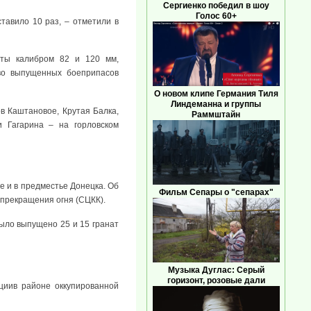
Сергиенко победил в шоу
Голос 60+
авило 10 раз, – отметили в
еты калибром 82 и 120 мм,
тво выпущенных боеприпасов
О новом клипе Германия Тиля
Линдеманна и группы
в Каштановое, Крутая Балка,
Раммштайн
 Гагарина – на горловском
е и в предместье Донецка. Об
Фильм Сепары о "сепарах"
 прекращения огня (СЦКК).
ыло выпущено 25 и 15 гранат
Музыка Дуглас: Серый
горизонт, розовые дали
циив районе оккупированной