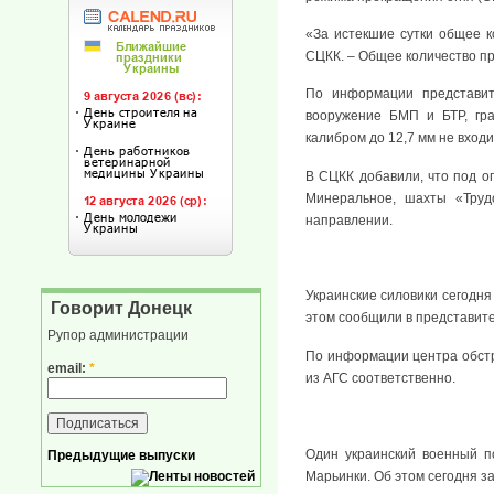
«За истекшие сутки общее 
СЦКК. – Общее количество п
По информации представит
вооружение БМП и БТР, гра
калибром до 12,7 мм не вход
В СЦКК добавили, что под о
Минеральное, шахты «Труд
направлении.
Украинские силовики сегодня
Говорит Донецк
этом сообщили в представите
Рупор администрации
По информации центра обстр
email:
*
из АГС соответственно.
Один украинский военный п
Предыдущие выпуски
Марьинки. Об этом сегодня з