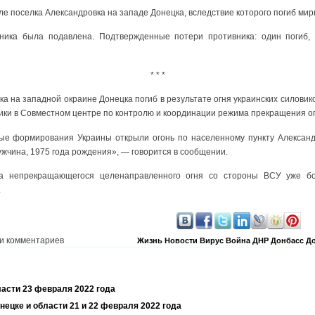
е поселка Александровка на западе Донецка, вследствие которого погиб мир
вника была подавлена. Подтвержденные потери противника: один погиб,
* * *
а на западной окраине Донецка погиб в результате огня украинских силовик
ики в Совместном центре по контролю и координации режима прекращения ог
ные формирования Украины открыли огонь по населенному пункту Александ
ужчина, 1975 года рождения», — говорится в сообщении.
за непрекращающегося целенаправленного огня со стороны ВСУ уже бо
.
и комментариев
Жизнь
Новости
Вирус
Война
ДНР
Донбасс
До
ласти 23 февраля 2022 года
нецке и области 21 и 22 февраля 2022 года