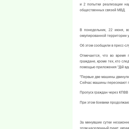
и 2 попытки реализации на
общественных связей МВД.
В понедельник, 22 июня, в
оккупированной территории 
Об этом сообщили в пресс-с
Отмечается, что во время 
граждане, кроме тех, кто сл
помощью приложения "Дій вд
"Первые две машины двинулис
Сейчас машины пересекают пу
Пропуск граждан через КПВВ б
При этом боевики продолжают
За минувшие сутки незакон
этом населенный пункт, укр