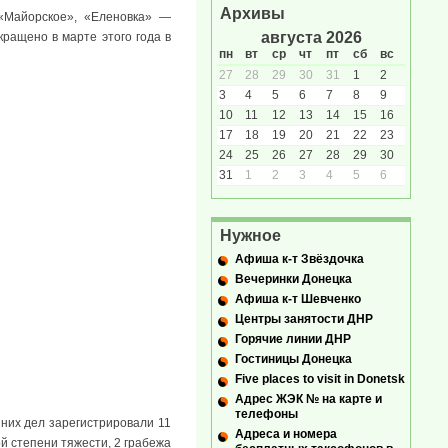
Архивы
«Майорское», «Еленовка» —
августа 2026
ращено в марте этого года в
пн
вт
ср
чт
пт
сб
вс
27
28
29
30
31
1
2
3
4
5
6
7
8
9
10
11
12
13
14
15
16
17
18
19
20
21
22
23
24
25
26
27
28
29
30
31
1
2
3
4
5
6
Нужное
Афиша к-т Звёздочка
Вечеринки Донецка
Афиша к-т Шевченко
Центры занятости ДНР
Горячие линии ДНР
Гостиницы Донецка
Five places to visit in Donetsk
Адрес ЖЭК № на карте и
телефоны
них дел зарегистрировали 11
Адреса и номера
й степени тяжести, 2 грабежа