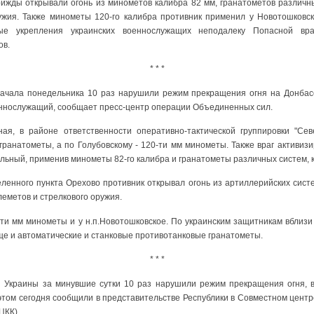
ижды открывали огонь из минометов калибра 82 мм, гранатометов различн
ужия. Также минометы 120-го калибра противник применил у Новотошковско
ые укрепления украинских военнослужащих неподалеку Попасной вр
ов.
* * *
ачала понедельника 10 раз нарушили режим прекращения огня на Донбасс
еннослужащий, сообщает пресс-центр операции Объединенных сил.
ная, в районе ответственности оперативно-тактической группировки "Сев
ранатометы, а по Голубовскому - 120-ти мм минометы. Также враг активиз
ольный, применив минометы 82-го калибра и гранатометы различных систем,
еленного пункта Орехово противник открывал огонь из артиллерийских сист
леметов и стрелкового оружия.
ти мм минометы и у н.п.Новотошковское. По украинским защитникам вблизи
ще и автоматические и станковые противотанковые гранатометы.
* * *
Украины за минувшие сутки 10 раз нарушили режим прекращения огня, 
этом сегодня сообщили в представительстве Республики в Совместном центр
ЦКК).