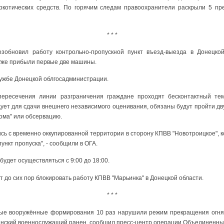
ркотических средств. По горячим следам правоохранители раскрыли 5 пр
* * *
озобновил работу контрольно-пропускной пункт въезд-выезда в Донецкой
уже прибыли первые две машины.
лужбе Донецкой облгосадминистрации.
пересечения линии разграничения граждане проходят бесконтактный тем
едует для сдачи внешнего независимого оценивания, обязаны будут пройти 
ома" или обсервацию.
ь с временно оккупированной территории в сторону КПВВ "Новотроицкое", к
нкт пропуска", - сообщили в ОГА.
удет осуществляться с 9:00 до 18:00.
 до сих пор блокировать работу КПВВ "Марьинка" в Донецкой области.
* * *
ные вооружённые формирования 10 раз нарушили режим прекращения огня 
аинский военнослужащий ранен, сообщил пресс-центр операции Объединенны