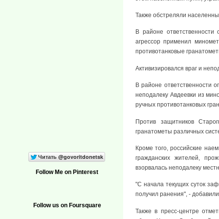
Также обстреляли населенный
В районе ответственности 
агрессор применил минометы
противотанковые гранатомет
Активизировался враг и непо
В районе ответственности о
неподалеку Авдеевки из мино
ручных противотанковых гран
Против защитников Старог
гранатометы различных систе
Кроме того, российские нае
гражданских жителей, про
взорвалась неподалеку местн
Follow Me on Pinterest
"С начала текущих суток за
получил ранения", - добавили
Follow us on Foursquare
Также в пресс-центре отмет