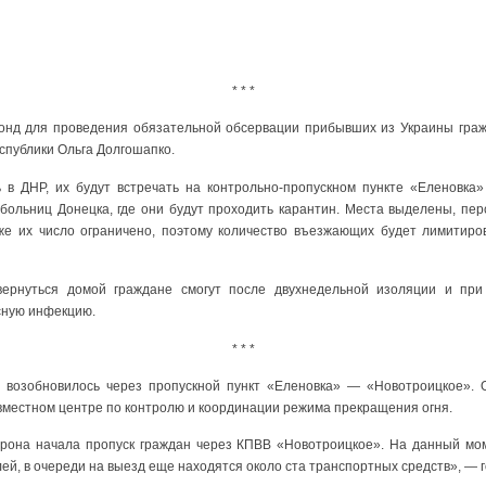
* * *
онд для проведения обязательной обсервации прибывших из Украины гражд
спублики Ольга Долгошапко.
 в ДНР, их будут встречать на контрольно-пропускном пункте «Еленовка
 больниц Донецка, где они будут проходить карантин. Места выделены, пер
 же их число ограничено, поэтому количество въезжающих будет лимитиро
вернуться домой граждане смогут после двухнедельной изоляции и при
сную инфекцию.
* * *
возобновилось через пропускной пункт «Еленовка» — «Новотроицкое». 
вместном центре по контролю и координации режима прекращения огня.
торона начала пропуск граждан через КПВВ «Новотроицкое». На данный мо
ей, в очереди на выезд еще находятся около ста транспортных средств», — 