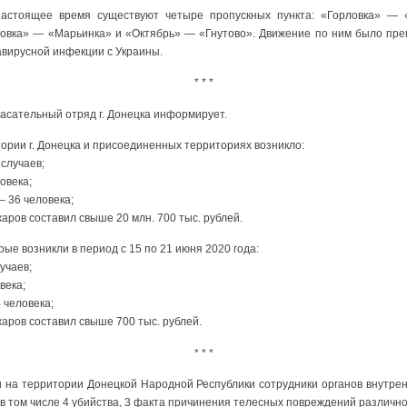
астоящее время существуют четыре пропускных пункта: «Горловка» — 
овка» — «Марьинка» и «Октябрь» — «Гнутово». Движение по ним было прек
навирусной инфекции с Украины.
* * *
асательный отряд г. Донецка информирует.
тории г. Донецка и присоединенных территориях возникло:
 случаев;
овека;
– 36 человека;
аров составил свыше 20 млн. 700 тыс. рублей.
ые возникли в период с 15 по 21 июня 2020 года:
учаев;
века;
 человека;
аров составил свыше 700 тыс. рублей.
* * *
на территории Донецкой Народной Республики сотрудники органов внутрен
в том числе 4 убийства, 3 факта причинения телесных повреждений различно