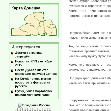
вблизи Хутора Свободный тр
пулеметов и стрелкового ор
Карта Донецка
Кроме того, оборонительн
противотанковых гранатомет
Пророссийские наемники с н
получил один украинский во
Так, по защитникам г.Попас
Интересуются
станковые противотанковые г
Доступ к странице
населенному пункту Хутор В
запрещён
Новости с КПП в октябре
Кроме того, недалеко от нас
2015
минометов, гранатометов, пу
После Дубаев Шахтёр
снова едет на Кубок Солнца
Под утро враг применил 120-
На Ютубе теперь можно
посмотреть фильмы на
наемники такэе применили е
русском
Путин, бойся мартовских
ид, или Круг замкнулся
Вооруженные формирования 
свыше 100 боеприпасов. Об 
режима прекращения огня (С