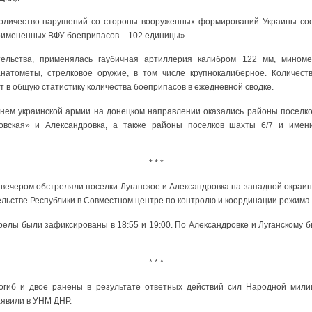
количество нарушений со стороны вооруженных формирований Украины сост
римененных ВФУ боеприпасов – 102 единицы».
ельства, применялась гаубичная артиллерия калибром 122 мм, мином
натометы, стрелковое оружие, в том числе крупнокалиберное. Количес
ит в общую статистику количества боеприпасов в ежедневной сводке.
гнем украинской армии на донецком направлении оказались районы поселко
овская» и Александровка, а также районы поселков шахты 6/7 и имени
* * *
 вечером обстреляли поселки Луганское и Александровка на западной окраин
льстве Республики в Совместном центре по контролю и координации режима
елы были зафиксированы в 18:55 и 19:00. По Александровке и Луганскому б
* * *
огиб и двое ранены в результате ответных действий сил Народной мили
аявили в УНМ ДНР.