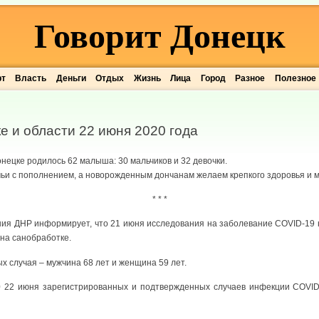
Говорит Донецк
рт
Власть
Деньги
Отдых
Жизнь
Лица
Город
Разное
Полезное
е и области 22 июня 2020 года
онецке родилось 62 малыша: 30 мальчиков и 32 девочки.
и с пополнением, а новорожденным дончанам желаем крепкого здоровья и м
* * *
ия ДНР информирует, что 21 июня исследования на заболевание COVID-19 не
на санобработке.
х случая – мужчина 68 лет и женщина 59 лет.
00 22 июня зарегистрированных и подтвержденных случаев инфекции COVID