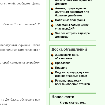
бесплатных таксофонов в
еступлений, сообщает Центр
Донецке
Аптеки, торгующие по
льготным рецептам для
больных диабетом
Полезные телефоны
 области "Новотроицкое". С
Телефоны полицейских
участков ДНР
Что посмотреть в центре
Донецка?
пературный скрининг. Также
Доска объявлений
двухнедельную самоизоляцию с
Желающим дать
объявление
оторый сегодня начал работу.
Про Slando
Правила
Ищу литературу, нужны
именно твердые копии
Ремонт, продажа и
восстановление станков
Новое фото
на Донбассе, обстреляв при
Кто не скачет, тот...
х сил.