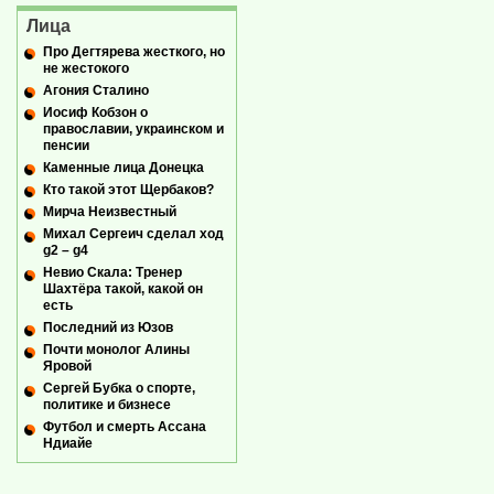
Лица
Про Дегтярева жесткого, но
не жестокого
Агония Сталино
Иосиф Кобзон о
православии, украинском и
пенсии
Каменные лица Донецка
Кто такой этот Щербаков?
Мирча Неизвестный
Михал Сергеич сделал ход
g2 – g4
Невио Скала: Тренер
Шахтёра такой, какой он
есть
Последний из Юзов
Почти монолог Алины
Яровой
Сергей Бубка о спорте,
политике и бизнесе
Футбол и смерть Ассана
Ндиайе