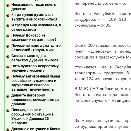
не перенесли болезнь – 6.
Неожиданно тихая ночь в
Донецке
Всего в Республике зарег
Когда нужно думать как
выздоровели – 109 313 ч
выжить и не оскотиниться
скончались – 9485.
И треснул мир напополам, в
семье разлом
Почему Донбасс не
замечали и не замечают?
Около 250 граждан пересекл
Почему не надо думать, что
Зеленский - голубь мира
пункт «Еленовка» в поне
Сказка о медведе и
сообщили в пресс-службе М
сельском дурачке Мыколе
Пять пунктов к непростому
Уточняется, что в Респуб
текущему моменту
транспортных средствах. В
Почему антивоенный парад
также 124 человека, выпуще
российских, украинских и
зарубежных селебов
В МЧС ДНР добавили, что д
вызывает дикую ярость
Всего с начала года помо
Давайте поговорим
откровенно, почему злятся
четырех случаях – медицинс
дончане
Письма, звонки и
сообщения о ситуации в
Украине и Донецке 26
За минувшие сутки на тер
февраля
сотрудники органов внутрен
Дончане о ситуации в Киеве