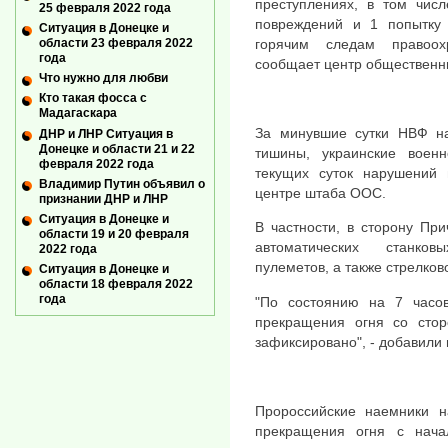
преступлениях, в том чис
25 февраля 2022 года
повреждений и 1 попытку 
Ситуация в Донецке и
горячим следам правоох
области 23 февраля 2022
года
сообщает центр общественн
Что нужно для любви
Кто такая фосса с
Мадагаскара
За минувшие сутки НВФ н
ДНР и ЛНР Ситуация в
Донецке и области 21 и 22
тишины, украинские воен
февраля 2022 года
текущих суток нарушений 
Владимир Путин объявил о
центре штаба ООС.
признании ДНР и ЛНР
Ситуация в Донецке и
В частности, в сторону Пр
области 19 и 20 февраля
автоматических станков
2022 года
пулеметов, а также стрелков
Ситуация в Донецке и
области 18 февраля 2022
года
"По состоянию на 7 часо
прекращения огня со стор
зафиксировано", - добавили 
Пророссийские наемники 
прекращения огня с начал