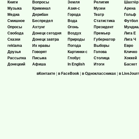
Книги
Вопросы
Земля
Религия
Шахтёр
Музыка
Криминал
Азия-с
Музеи
Арена
Медиа
Дерибан
Города
Театр
Гольф
Смишное
Беспредел
Вода
Статистика
Футбол
Опросы
Ахтунг
Огонь
Президент
Мундиа
Свобода
Донецк сегодня
Воздух
Премьер
Лига Е
Сказки
Донецк завтра
Природы
Губернатор
Лига Ч
reklama
Их нравы
Погода
Выборы
Евро
Друзья
Говорят
Картинки с
Голова
Кличко
Рассылка
Письма
Глобус
Столица
Хоккей
Донецкий
Афиша
In English
Итоги
Баскет
вКонтакте
|
в FaceBook
|
в Одноклассниках
|
в LiveJour