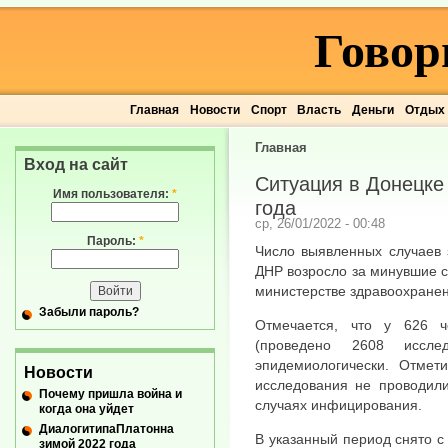
Говор
Главная
Новости
Спорт
Власть
Деньги
Отдых
Главная
Вход на сайт
Ситуация в Донецке 
Имя пользователя:
*
года
ср, 26/01/2022 - 00:48
Пароль:
*
Число выявленных случаев 
ДНР возросло за минувшие с
министерстве здравоохранен
Забыли пароль?
Отмечается, что у 626 ч
(проведено 2608 иссл
эпидемиологически. Отмет
Новости
исследования не проводили
Почему пришла война и
случаях инфицирования.
когда она уйдет
ДиалогитипаПлатонна
В указанный период снято с
зимой 2022 года