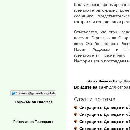
Вооруженные формирования
гранатометов окраину Доне
сообщило представительс
контроля и координации реж
Отмечается, что огонь вел
поселка Горняк, села Спар
села Октябрь на юге Респ
Пески, Авдеевка и Пищ
гранатометы различных
Информация о пострадавших
Жизнь
Новости
Вирус
Вой
Войдите на сайт
для отправ
Статьи по теме
Follow Me on Pinterest
Ситуация в Донецке и о
Ситуация в Донецке и об
Ситуация в Донецке и об
Follow us on Foursquare
Ситуация в Донецке и о