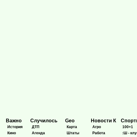
Важно
Случилось
Geo
Новости К
Спор
История
ДТП
Карта
Агро
100+1
Кино
Агенда
Штаты
Работа
:Ш - клу