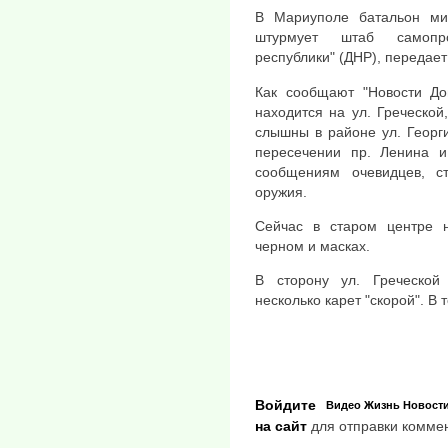
В Мариуполе батальон мил
штурмует штаб самопро
республики" (ДНР), передает 
Как сообщают "Новости До
находится на ул. Греческой
слышны в районе ул. Георги
пересечении пр. Ленина и
сообщениям очевидцев, ст
оружия.
Сейчас в старом центре н
черном и масках.
В сторону ул. Греческой
несколько карет "скорой". В 
Войдите
Видео
Жизнь
Новост
на сайт
для отправки комме