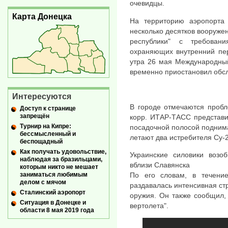
очевидцы.
Карта Донецка
На территорию аэропорта
несколько десятков вооруже
республики" с требован
охраняющих внутренний пер
утра 26 мая Международный
временно приостановил обс
Интересуются
В городе отмечаются пробл
Доступ к странице
запрещён
корр. ИТАР-ТАСС представи
Турнир на Кипре:
посадочной полосой поднима
бессмысленный и
летают два истребителя Су-2
беспощадный
Как получать удовольствие,
Украинские силовики возо
наблюдая за бразильцами,
вблизи Славянска
которым никто не мешает
заниматься любимым
По его словам, в течени
делом с мячом
раздавалась интенсивная стр
Сталинский аэропорт
оружия. Он также сообщил, 
Ситуация в Донецке и
вертолета".
области 8 мая 2019 года