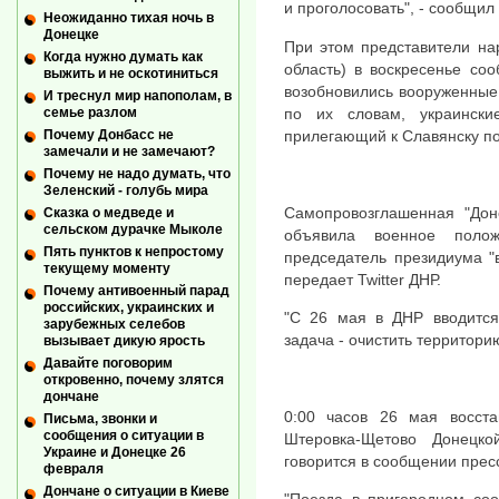
и проголосовать", - сообщил
Неожиданно тихая ночь в
Донецке
При этом представители на
Когда нужно думать как
область) в воскресенье соо
выжить и не оскотиниться
возобновились вооруженные 
И треснул мир напополам, в
по их словам, украинск
семье разлом
прилегающий к Славянску п
Почему Донбасс не
замечали и не замечают?
Почему не надо думать, что
Зеленский - голубь мира
Самопровозглашенная "Дон
Сказка о медведе и
сельском дурачке Мыколе
объявила военное поло
Пять пунктов к непростому
председатель президиума "
текущему моменту
передает Twitter ДНР.
Почему антивоенный парад
российских, украинских и
"С 26 мая в ДНР вводитс
зарубежных селебов
задача - очистить территорию
вызывает дикую ярость
Давайте поговорим
откровенно, почему злятся
дончане
0:00 часов 26 мая восста
Письма, звонки и
сообщения о ситуации в
Штеровка-Щетово Донецк
Украине и Донецке 26
говорится в сообщении пре
февраля
Дончане о ситуации в Киеве