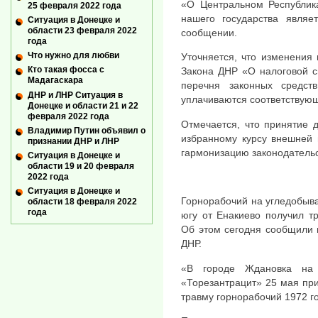
«О Центральном Республик
25 февраля 2022 года
нашего государства являе
Ситуация в Донецке и
области 23 февраля 2022
сообщении.
года
Что нужно для любви
Уточняется, что изменения 
Кто такая фосса с
Закона ДНР «О налоговой с
Мадагаскара
перечня законных средст
ДНР и ЛНР Ситуация в
уплачиваются соответствующ
Донецке и области 21 и 22
февраля 2022 года
Отмечается, что принятие 
Владимир Путин объявил о
избранному курсу внешней 
признании ДНР и ЛНР
гармонизацию законодательс
Ситуация в Донецке и
области 19 и 20 февраля
2022 года
Ситуация в Донецке и
Горнорабочий на угледобыв
области 18 февраля 2022
года
югу от Енакиево получил т
Об этом сегодня сообщили 
ДНР.
«В городе Ждановка н
«Торезантрацит» 25 мая пр
травму горнорабочий 1972 г