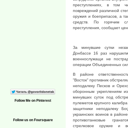
преступлениях, в том ч
повреждений различной степ
оружия и боеприпасов, а та
средств. По горячим с
преступления, сообщает цен
За минувшие сутки неза
Донбассе 16 раз нарушили
военнослужащи не постра
операции Объединенных сил
В районе ответственности
"Восток" противник обстреля
неподалеку Песков и Орехо
оборонным укреплениям из
минувших суток под обстре
Follow Me on Pinterest
пулеметов крупного калибра
защитники неподалеку Бог
украинских воинов в район
противотанковые гранат
Follow us on Foursquare
стрелковое оружие и в