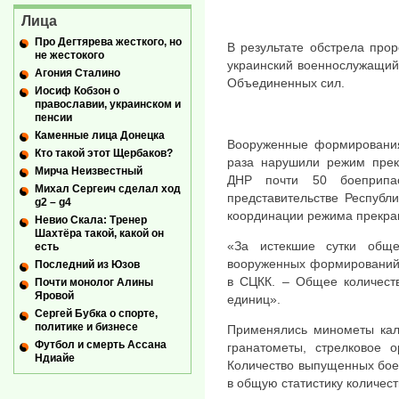
Лица
Про Дегтярева жесткого, но
В результате обстрела про
не жестокого
украинский военнослужащий
Агония Сталино
Объединенных сил.
Иосиф Кобзон о
православии, украинском и
пенсии
Каменные лица Донецка
Вооруженные формирования
Кто такой этот Щербаков?
раза нарушили режим прек
Мирча Неизвестный
ДНР почти 50 боеприпа
Михал Сергеич сделал ход
представительстве Республ
g2 – g4
координации режима прекра
Невио Скала: Тренер
Шахтёра такой, какой он
«За истекшие сутки общ
есть
вооруженных формирований 
Последний из Юзов
в СЦКК. – Общее количест
Почти монолог Алины
Яровой
единиц».
Сергей Бубка о спорте,
политике и бизнесе
Применялись минометы кал
Футбол и смерть Ассана
гранатометы, стрелковое о
Ндиайе
Количество выпущенных бое
в общую статистику количес