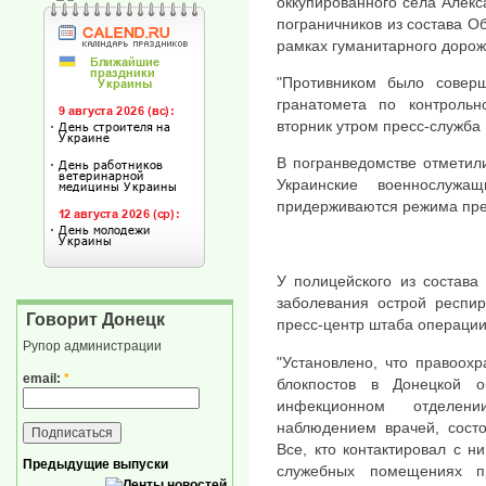
оккупированного села Алекс
пограничников из состава 
рамках гуманитарного дорож
"Противником было соверш
гранатомета по контрольн
вторник утром пресс-служба
В погранведомстве отметили
Украинские военнослужа
придерживаются режима пре
У полицейского из состава
заболевания острой респи
Говорит Донецк
пресс-центр штаба операци
Рупор администрации
"Установлено, что правоох
email:
*
блокпостов в Донецкой о
инфекционном отделен
наблюдением врачей, состо
Все, кто контактировал с н
Предыдущие выпуски
служебных помещениях п