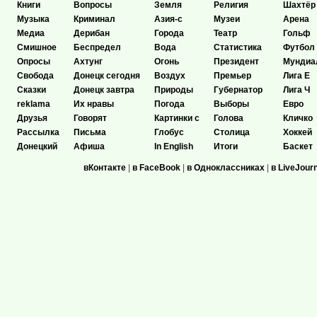
Книги
Вопросы
Земля
Религия
Шахтёр
Музыка
Криминал
Азия-с
Музеи
Арена
Медиа
Дерибан
Города
Театр
Гольф
Смишное
Беспредел
Вода
Статистика
Футбол
Опросы
Ахтунг
Огонь
Президент
Мундиа
Свобода
Донецк сегодня
Воздух
Премьер
Лига Е
Сказки
Донецк завтра
Природы
Губернатор
Лига Ч
reklama
Их нравы
Погода
Выборы
Евро
Друзья
Говорят
Картинки с
Голова
Кличко
Рассылка
Письма
Глобус
Столица
Хоккей
Донецкий
Афиша
In English
Итоги
Баскет
вКонтакте
|
в FaceBook
|
в Одноклассниках
|
в LiveJour