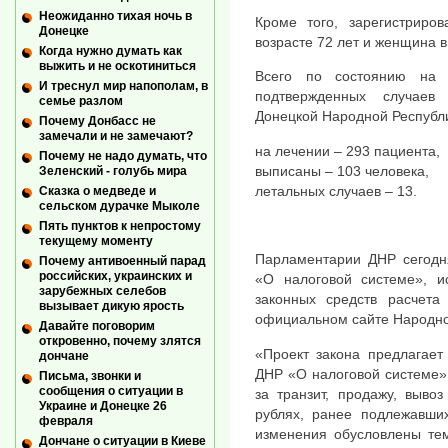
Неожиданно тихая ночь в
Кроме того, зарегистриро
Донецке
возрасте 72 лет и женщина в
Когда нужно думать как
выжить и не оскотиниться
Всего по состоянию на 
И треснул мир напополам, в
подтвержденных случаев
семье разлом
Донецкой Народной Республи
Почему Донбасс не
замечали и не замечают?
на лечении – 293 пациента,
Почему не надо думать, что
выписаны – 103 человека,
Зеленский - голубь мира
летальных случаев – 13.
Сказка о медведе и
сельском дурачке Мыколе
Пять пунктов к непростому
текущему моменту
Парламентарии ДНР сегодня
Почему антивоенный парад
российских, украинских и
«О налоговой системе», и
зарубежных селебов
законных средств расчет
вызывает дикую ярость
официальном сайте Народно
Давайте поговорим
откровенно, почему злятся
«Проект закона предлагает
дончане
ДНР «О налоговой системе»
Письма, звонки и
сообщения о ситуации в
за транзит, продажу, выво
Украине и Донецке 26
рублях, ранее подлежавших
февраля
изменения обусловлены тем
Дончане о ситуации в Киеве