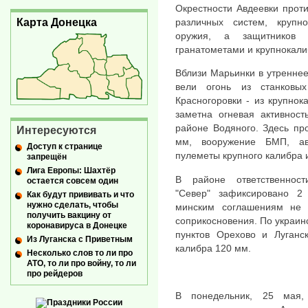
Окрестности Авдеевки прот
Карта Донецка
различных систем, крупн
оружия, а защитников Б
гранатометами и крупнокал
Вблизи Марьинки в утренне
вели огонь из станковых
Красногоровки - из крупно
заметна огневая активност
районе Водяного. Здесь пр
Интересуются
мм, вооружение БМП, авт
Доступ к странице
пулеметы крупного калибра 
запрещён
Лига Европы: Шахтёр
В районе ответственности
остается совсем один
"Север" зафиксировано 2
Как будут прививать и что
нужно сделать, чтобы
минским соглашениям не 
получить вакцину от
соприкосновения. По украи
коронавируса в Донецке
пунктов Орехово и Луганс
Из Луганска с Приветным
калибра 120 мм.
Несколько слов то ли про
АТО, то ли про войну, то ли
про рейдеров
В понедельник, 25 мая,