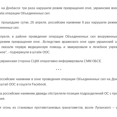
 на Донбассе три раза нарушили режим прекращения огня, украинские во
аба операции Объединенных сил.
а прошедшие сутки, 26 апреля, российские наемники 9 раз нарушили режи
иненных сил.
апреля, в районе проведения операции Объединенных сил вооруженны
режим прекращения огня…Вследствие вражеского огня один украинский з
 оказали первую медицинскую помощь и эвакуировали в лечебное учре
ное", - подчеркнули в штабе ООС.
х украинская сторона СЦКК оперативно информировала СММ ОБСЕ.
* * *
российские наемники в зоне проведения операции Объединенных сил на До
 штаб ООС в соцсети Facebook.
ска российские наемники дважды обстреляли позиции подразделений ОС с п
жия.
я огонь из станковых противотанковых гранатометов, возле Луганского – 