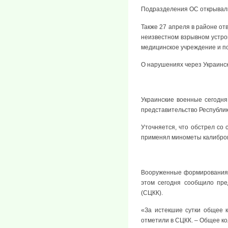
Подразделения ОС открывали 
Также 27 апреля в районе от
неизвестном взрывном устро
медицинское учреждение и п
О нарушениях через Украинс
Украинские военные сегодн
представительство Республик
Уточняется, что обстрел со
применял минометы калибром
Вооруженные формирования У
этом сегодня сообщило пре
(СЦКК).
«За истекшие сутки общее 
отметили в СЦКК. – Общее к