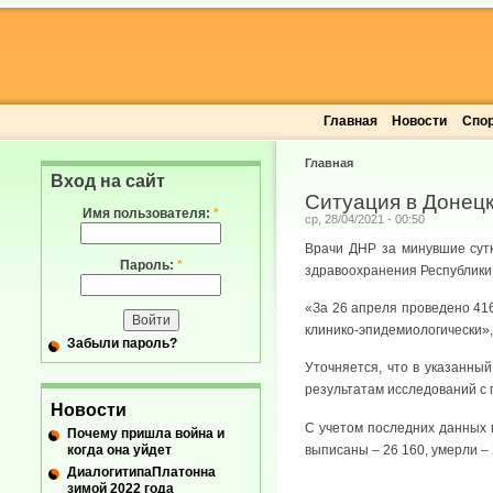
Главная
Новости
Спо
Главная
Вход на сайт
Ситуация в Донецк
Имя пользователя:
*
ср, 28/04/2021 - 00:50
Врачи ДНР за минувшие сутк
Пароль:
*
здравоохранения Республики
«За 26 апреля проведено 416
клинико-эпидемиологически»,
Забыли пароль?
Уточняется, что в указанный
результатам исследований с 
Новости
С учетом последних данных 
Почему пришла война и
когда она уйдет
выписаны – 26 160, умерли – 
ДиалогитипаПлатонна
зимой 2022 года