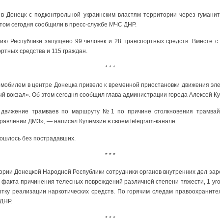
в Донецк с подконтрольной украинским властям территории через гумани
этом сегодня сообщили в пресс-службе МЧС ДНР.
рию Республики запущено 99 человек и 28​ транспортных средств. Вместе с
ртных средства и 115 граждан.
* * *
омобилем в центре Донецка привело к временной приостановки движения эл
 вокзал». Об этом сегодня сообщил глава администрации города Алексей К
 движение трамваев по маршруту №1 по причине столкновения трамвайн
равлении ДМЗ», — написал Кулемзин в своем telegram-канале.
бошлось без пострадавших.
* * *
ории Донецкой Народной Республики сотрудники органов внутренних дел за
2 факта причинения телесных повреждений различной степени тяжести, 1 уго
ытку реализации наркотических средств. По горячим следам правоохраните
ДНР.
* * *