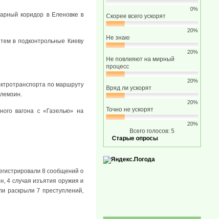
0%
тарный коридор в Еленовке в
Скорее всего ускорят
20%
Не знаю
 тем в подконтрольные Киеву
20%
Не повлияют на мирный
процесс
20%
ектротранспорта по маршруту
Вряд ли ускорят
улемзин.
20%
Точно не ускорят
ого вагона с «Газелью» на
20%
Всего голосов: 5
Старые опросы
регистрировали 8 сообщений о
н, 4 случая изъятия оружия и
ли раскрыли 7 преступлений,