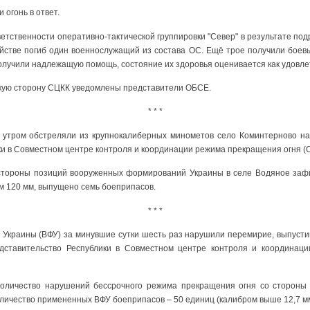
огонь в ответ.
ветственности оперативно-тактической группировки "Север" в результате по
йстве погиб один военнослужащий из состава ОС. Ещё трое получили боев
олучили надлежащую помощь, состояние их здоровья оценивается как удовле
кую сторону СЦКК уведомлены представители ОБСЕ.
* * *
я утром обстреляли из крупнокалиберных минометов село Коминтерново на
и в Совместном центре контроля и координации режима прекращения огня (
 стороны позиций вооруженных формирований Украины в селе Водяное зафи
 120 мм, выпущено семь боеприпасов.
* * *
краины (ВФУ) за минувшие сутки шесть раз нарушили перемирие, выпусти
дставительство Республики в Совместном центре контроля и координац
количество нарушений бессрочного режима прекращения огня со стороны 
оличество примененных ВФУ боеприпасов – 50 единиц (калибром выше 12,7 м