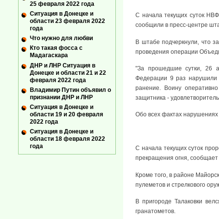
25 февраля 2022 года
Ситуация в Донецке и
С начала текущих суток НВФ
области 23 февраля 2022
сообщили в пресс-центре шт
года
Что нужно для любви
В штабе подчеркнули, что з
Кто такая фосса с
проведения операции Объед
Мадагаскара
ДНР и ЛНР Ситуация в
"За прошедшие сутки, 26 
Донецке и области 21 и 22
Федерации 9 раз нарушили 
февраля 2022 года
ранение. Воину оперативно
Владимир Путин объявил о
признании ДНР и ЛНР
защитника - удовлетворитель
Ситуация в Донецке и
области 19 и 20 февраля
Обо всех фактах нарушения
2022 года
Ситуация в Донецке и
области 18 февраля 2022
года
С начала текущих суток про
прекращения огня, сообщает
Кроме того, в районе Майор
пулеметов и стрелкового ору
В пригороде Талаковки велс
гранатометов.