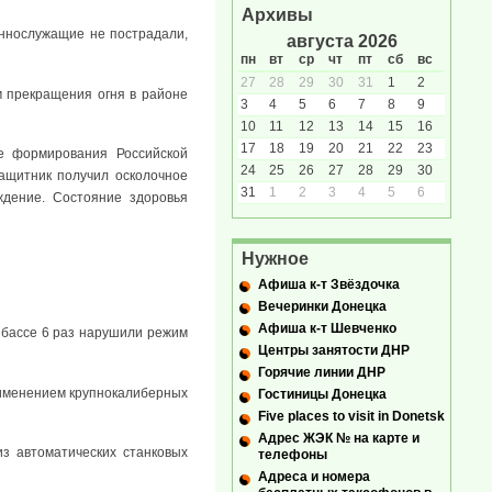
Архивы
еннослужащие не пострадали,
августа 2026
пн
вт
ср
чт
пт
сб
вс
27
28
29
30
31
1
2
м прекращения огня в районе
3
4
5
6
7
8
9
10
11
12
13
14
15
16
17
18
19
20
21
22
23
е формирования Российской
24
25
26
27
28
29
30
ащитник получил осколочное
31
1
2
3
4
5
6
ждение. Состояние здоровья
Нужное
Афиша к-т Звёздочка
Вечеринки Донецка
Афиша к-т Шевченко
нбассе 6 раз нарушили режим
Центры занятости ДНР
Горячие линии ДНР
рименением крупнокалиберных
Гостиницы Донецка
Five places to visit in Donetsk
Адрес ЖЭК № на карте и
из автоматических станковых
телефоны
Адреса и номера