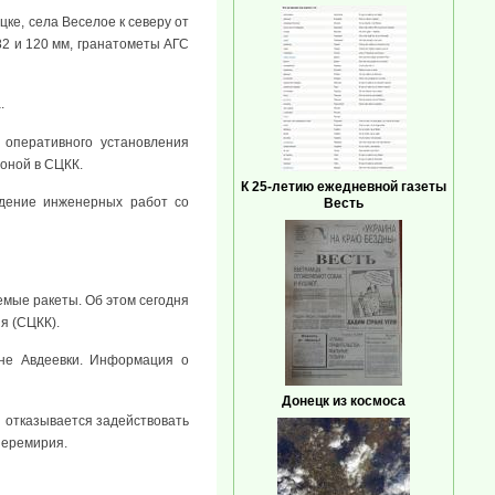
ке, села Веселое к северу от
82 и 120 мм, гранатометы АГС
.
 оперативного установления
оной в СЦКК.
К 25-летию ежедневной газеты
едение инженерных работ со
Весть
емые ракеты. Об этом сегодня
я (СЦКК).
ине Авдеевки. Информация о
Донецк из космоса
 отказывается задействовать
перемирия.