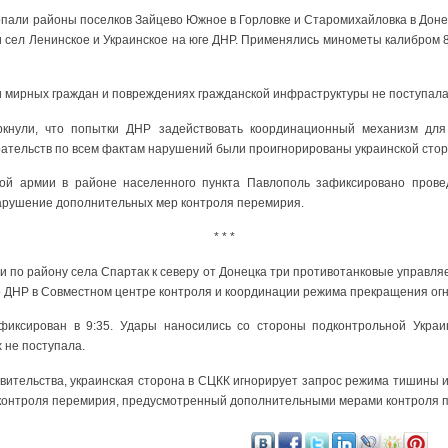
опали районы поселков Зайцево Южное в Горловке и Старомихайловка в Донец
и сел Ленинское и Украинское на юге ДНР. Применялись минометы калибром 
 мирных граждан и повреждениях гражданской инфраструктуры не поступала
ркнули, что попытки ДНР задействовать координационный механизм для
ательств по всем фактам нарушений были проигнорированы украинской стор
кой армии в районе населенного пункта Павлополь зафиксировано пров
нарушение дополнительных мер контроля перемирия.
* * *
и по району села Спартак к северу от Донецка три противотанковые управля
 ДНР в Совместном центре контроля и координации режима прекращения огн
афиксирован в 9:35. Удары наносились со стороны подконтрольной Укра
 не поступала.
вительства, украинская сторона в СЦКК игнорирует запрос режима тишины и
контроля перемирия, предусмотренный дополнительными мерами контроля 