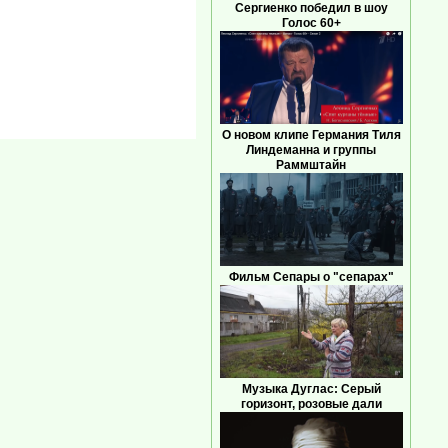
Сергиенко победил в шоу
Голос 60+
О новом клипе Германия Тиля
Линдеманна и группы
Раммштайн
Фильм Сепары о "сепарах"
Музыка Дуглас: Серый
горизонт, розовые дали