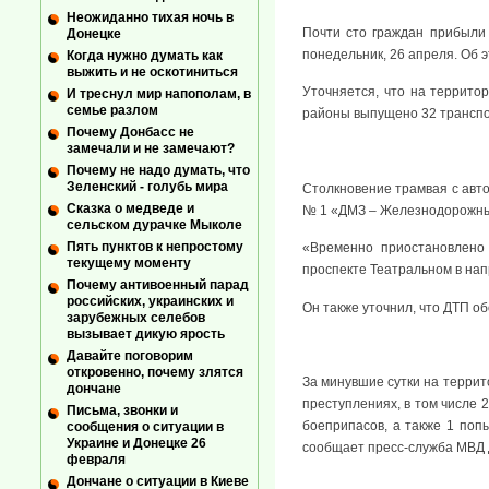
Неожиданно тихая ночь в
Почти сто граждан прибыли 
Донецке
понедельник, 26 апреля. Об 
Когда нужно думать как
выжить и не оскотиниться
Уточняется, что на террито
И треснул мир напополам, в
семье разлом
районы выпущено 32 транспо
Почему Донбасс не
замечали и не замечают?
Почему не надо думать, что
Зеленский - голубь мира
Столкновение трамвая с авт
Сказка о медведе и
№ 1 «ДМЗ – Железнодорожный
сельском дурачке Мыколе
Пять пунктов к непростому
«Временно приостановлено
текущему моменту
проспекте Театральном в нап
Почему антивоенный парад
российских, украинских и
Он также уточнил, что ДТП о
зарубежных селебов
вызывает дикую ярость
Давайте поговорим
откровенно, почему злятся
За минувшие сутки на террит
дончане
преступлениях, в том числе 
Письма, звонки и
боеприпасов, а также 1 поп
сообщения о ситуации в
Украине и Донецке 26
сообщает пресс-служба МВД 
февраля
Дончане о ситуации в Киеве