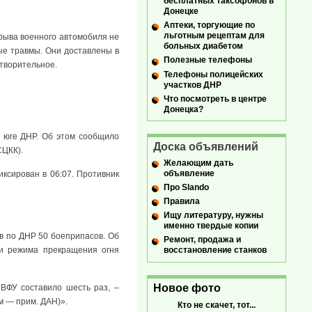
бесплатных таксофонов в
Донецке
Аптеки, торгующие по
льготным рецептам для
дрыва военного автомобиля не
больных диабетом
ые травмы. Они доставлены в
Полезные телефоны
творительное.
Телефоны полицейских
участков ДНР
Что посмотреть в центре
Донецка?
 юге ДНР. Об этом сообщило
Доска объявлений
СЦКК).
Желающим дать
объявление
ксирован в 06:07. Противник
Про Slando
Правила
Ищу литературу, нужны
именно твердые копии
в по ДНР 50 боеприпасов. Об
Ремонт, продажа и
ии режима прекращения огня
восстановление станков
Новое фото
ВФУ составило шесть раз, –
м — прим. ДАН)».
Кто не скачет, тот...