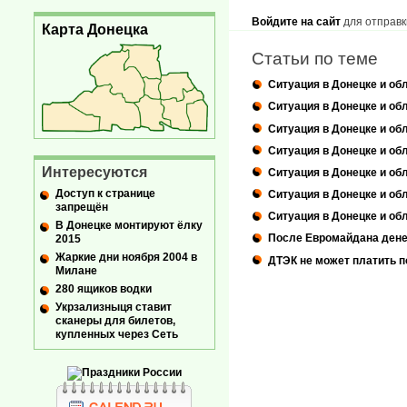
Войдите на сайт
для отправк
Карта Донецка
Статьи по теме
Ситуация в Донецке и обл
Ситуация в Донецке и обл
Ситуация в Донецке и обл
Ситуация в Донецке и обл
Интересуются
Ситуация в Донецке и обл
Доступ к странице
Ситуация в Донецке и обл
запрещён
Ситуация в Донецке и обл
В Донецке монтируют ёлку
После Евромайдана дене
2015
Жаркие дни ноября 2004 в
ДТЭК не может платить п
Милане
280 ящиков водки
Укрзализныця ставит
сканеры для билетов,
купленных через Сеть