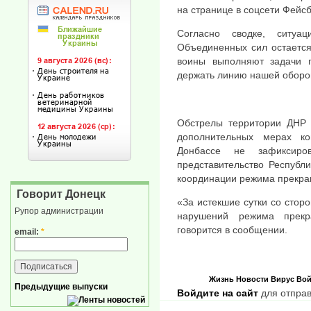
на странице в соцсети Фейсб
Согласно сводке, ситуа
Объединенных сил остается
воины выполняют задачи 
держать линию нашей оборо
Обстрелы территории ДНР 
дополнительных мерах к
Донбассе не зафиксир
представительство Республ
координации режима прекра
Говорит Донецк
«​​За истекшие сутки со ст
Рупор администрации
нарушений режима прекр
говорится в сообщении.
email:
*
Жизнь
Новости
Вирус
Вой
Предыдущие выпуски
Войдите на сайт
для отправ