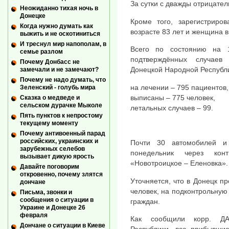
За сутки с дважды отрицате
Неожиданно тихая ночь в
Донецке
Кроме того, зарегистриро
Когда нужно думать как
возрасте 83 лет и женщина в 
выжить и не оскотиниться
И треснул мир напополам, в
Всего по состоянию на 
семье разлом
подтверждённых случаев
Почему Донбасс не
Донецкой Народной Республ
замечали и не замечают?
Почему не надо думать, что
на лечении – 795 пациентов,
Зеленский - голубь мира
выписаны – 775 человек,
Сказка о медведе и
сельском дурачке Мыколе
летальных случаев – 99.
Пять пунктов к непростому
текущему моменту
Почему антивоенный парад
российских, украинских и
Почти 30 автомобилей и
зарубежных селебов
понедельник через ко
вызывает дикую ярость
«Новотроицкое – Еленовка».
Давайте поговорим
откровенно, почему злятся
Уточняется, что в Донецк п
дончане
человек, на подконтрольную
Письма, звонки и
сообщения о ситуации в
граждан.
Украине и Донецке 26
февраля
Как сообщили корр. ДА
Дончане о ситуации в Киеве