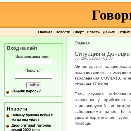
Говор
Главная
Новости
Спорт
Власть
Деньги
Отдых
Главная
Вход на сайт
Ситуация в Донецке 
Имя пользователя:
*
ср, 29/07/2020 - 01:08
Министерство здравоохра
Пароль:
*
исследованиям, проведё
заболевания COVID-19, из н
Украины 17 июля.
Забыли пароль?
Пять случаев заболеван
выявлены у прибывших и
коронавирусной инфекци
Новости
заболевшими ранее. В н
Почему пришла война и
удовлетворительное, всем
когда она уйдет
помощь.
ДиалогитипаПлатонна
зимой 2022 года