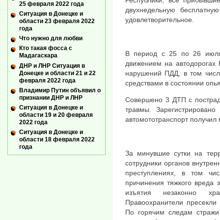
Республики, все прибывши
25 февраля 2022 года
двухнедельную бесплатну
Ситуация в Донецке и
удовлетворительное.
области 23 февраля 2022
года
Что нужно для любви
Кто такая фосса с
В период с 25 по 26 июл
Мадагаскара
движением на автодорогах 
ДНР и ЛНР Ситуация в
нарушений ПДД, в том числ
Донецке и области 21 и 22
февраля 2022 года
средствами в состоянии опь
Владимир Путин объявил о
признании ДНР и ЛНР
Совершено 3 ДТП с пострад
Ситуация в Донецке и
травмы. Зарегистрировано
области 19 и 20 февраля
автомототранспорт получил
2022 года
Ситуация в Донецке и
области 18 февраля 2022
года
За минувшие сутки на тер
сотрудники органов внутрен
преступлениях, в том чи
причинения тяжкого вреда з
изъятия незаконно хр
Правоохранители пресекли 
По горячим следам стражи