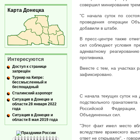
совершил минирование тре
Карта Донецка
"С начала суток по состо
проведения операции Объ
добавили в штабе.
В пресс-центре также отме
сил соблюдают условия пре
адекватному реагировани
противника.
Интересуются
Доступ к странице
Вместе с тем, на участках
запрещён
зафиксировано.
Турнир на Кипре:
бессмысленный и
беспощадный
Сталинский аэропорт
С начала текущих суток на
Ситуация в Донецке и
подствольного гранатомета
области 28 января 2022
Российской Федерации
года
Объединенных сил.
Ситуация в Донецке и
области 8 мая 2019 года
"Этот факт имел место вб
вследствие вражеского выст
ответ не открывали", - гово