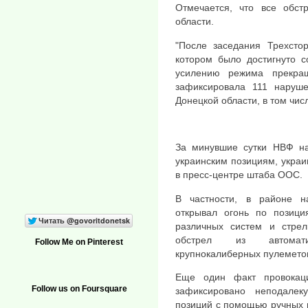
Отмечается, что все обс
области.
"После заседания Трехсто
котором было достигнуто 
усилению режима прекра
зафиксировала 111 наруш
Донецкой области, в том числ
За минувшие сутки НВФ на
украинским позициям, укра
в пресс-центре штаба ООС.
В частности, в районе н
открывал огонь по позици
различных систем и стре
обстрел из автоматич
Follow Me on Pinterest
крупнокалиберных пулеметов
Еще один факт провокац
Follow us on Foursquare
зафиксировано неподалек
позиций с помощью ручных 