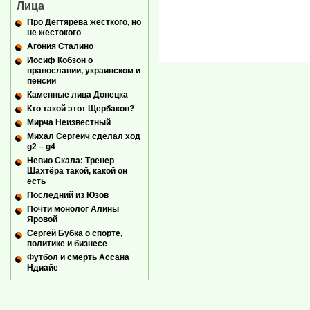
Лица
Про Дегтярева жесткого, но
не жестокого
Агония Сталино
Иосиф Кобзон о
православии, украинском и
пенсии
Каменные лица Донецка
Кто такой этот Щербаков?
Мирча Неизвестный
Михал Сергеич сделал ход
g2 – g4
Невио Скала: Тренер
Шахтёра такой, какой он
есть
Последний из Юзов
Почти монолог Алины
Яровой
Сергей Бубка о спорте,
политике и бизнесе
Футбол и смерть Ассана
Ндиайе