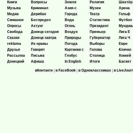
Книги
Вопросы
Земля
Религия
Шахтёр
Музыка
Криминал
Азия-с
Музеи
Арена
Медиа
Дерибан
Города
Театр
Гольф
Смишное
Беспредел
Вода
Статистика
Футбол
Опросы
Ахтунг
Огонь
Президент
Мундиа
Свобода
Донецк сегодня
Воздух
Премьер
Лига Е
Сказки
Донецк завтра
Природы
Губернатор
Лига Ч
reklama
Их нравы
Погода
Выборы
Евро
Друзья
Говорят
Картинки с
Голова
Кличко
Рассылка
Письма
Глобус
Столица
Хоккей
Донецкий
Афиша
In English
Итоги
Баскет
вКонтакте
|
в FaceBook
|
в Одноклассниках
|
в LiveJour