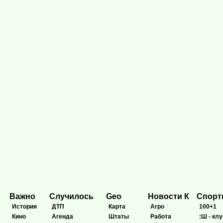
Важно
Случилось
Geo
Новости К
Спор
История
ДТП
Карта
Агро
100+1
Кино
Агенда
Штаты
Работа
:Ш - клу