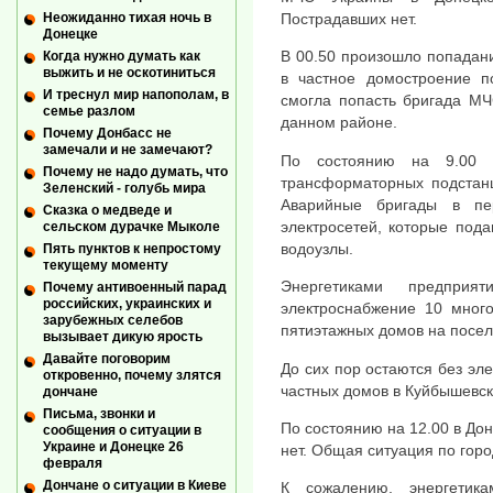
Неожиданно тихая ночь в
Пострадавших нет.
Донецке
В 00.50 произошло попадан
Когда нужно думать как
выжить и не оскотиниться
в частное домостроение п
И треснул мир напополам, в
смогла попасть бригада МЧ
семье разлом
данном районе.
Почему Донбасс не
замечали и не замечают?
По состоянию на 9.00 
Почему не надо думать, что
трансформаторных подстанц
Зеленский - голубь мира
Аварийные бригады в пе
Сказка о медведе и
электросетей, которые под
сельском дурачке Мыколе
водоузлы.
Пять пунктов к непростому
текущему моменту
Энергетиками предпри
Почему антивоенный парад
российских, украинских и
электроснабжение 10 много
зарубежных селебов
пятиэтажных домов на посел
вызывает дикую ярость
Давайте поговорим
До сих пор остаются без эл
откровенно, почему злятся
частных домов в Куйбышевск
дончане
Письма, звонки и
По состоянию на 12.00 в Дон
сообщения о ситуации в
Украине и Донецке 26
нет. Общая ситуация по гор
февраля
Дончане о ситуации в Киеве
К сожалению, энергетик