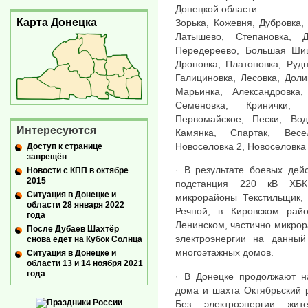
Донецкой области:
Карта Донецка
Зорька, Кожевня, Дубровка,
Латышево, Степановка, Д
Передереево, Большая Шиш
Дроновка, Платоновка, Рудн
Галициновка, Лесовка, Доли
Марьинка, Александровка,
Семеновка, Кринички, 
Первомайское, Пески, Вод
Интересуются
Камянка, Спартак, Весе
Новоселовка 2, Новоселовка
Доступ к странице
запрещён
· В результате боевых дей
Новости с КПП в октябре
2015
подстанция 220 кВ ХБК
Ситуация в Донецке и
микрорайоны Текстильщик,
области 28 января 2022
Речной, в Кировском рай
года
Ленинском, частично микрор
После Дубаев Шахтёр
электроэнергии на данны
снова едет на Кубок Солнца
многоэтажных домов.
Ситуация в Донецке и
области 13 и 14 ноября 2021
года
· В Донецке продолжают н
дома и шахта Октябрьский 
Без электроэнергии жит