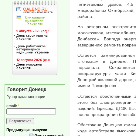
пятиэтажных домов, 4,5
микрорайонах Октябрьский,
района.
На резервном электропит
молокозавод, мясокомбинат
Донбасса». Бригада энерг
завершению ремонта повреж
Остается заминированно
«Точмаш» в Донецке. По
персонала. Сохраняет
инфраструктуры части Ки
Донецкой железной дороги,
имени Прокофьева.
Говорит Донецк
Остаются обесточенными э
Рупор администрации
этого без электроэнергии 
email:
*
изделий. Бригада ДТЭК Выс
после прекращения боев вбл
Обесточена Донецкая фильт
Предыдущие выпуски
ходе артобстрела высоково