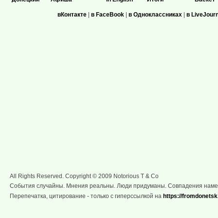
вКонтакте
|
в FaceBook
|
в Одноклассниках
|
в LiveJour
All Rights Reserved. Copyright © 2009 Notorious T & Co
События случайны. Мнения реальны. Люди придуманы. Совпадения нам
Перепечатка, цитирование - только с гиперссылкой на
https://fromdonetsk