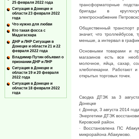
25 февраля 2022 года
трансформаторные подста
Ситуация в Донецке и
бригады в круглосут
области 23 февраля 2022
электроснабжение Петровско
года
Что нужно для любви
Общественный транспорт р
Кто такая фосса с
значит, что троллейбусов,
Мадагаскара
меньше, а интервал в графи
ДНР и ЛНР Ситуация в
Донецке и области 21 и 22
Основными товарами и пр
февраля 2022 года
магазинов есть все необ
Владимир Путин объявил о
признании ДНР и ЛНР
молочное, яйца, сахар, с
Ситуация в Донецке и
хлебопекарни. Работают и 
области 19 и 20 февраля
открытых торговых точек.
2022 года
Ситуация в Донецке и
области 18 февраля 2022
года
Сводка ДТЭК за 3 август
Донецке
г. Донецк, 3 августа 2014 год
Энергетики ДТЭК восстанови
Кировский район.
· Восстановлена ПС Абаку
микрорайона Абакумово.