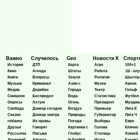
Важно
Случилось
Geo
Новости К
Спор
История
ДТП
Карта
Агро
100+1
Кино
Агенда
Штаты
Работа
:Ш - клу
Книги
Вопросы
Земля
Религия
Шахтёр
Музыка
Криминал
Азия-с
Музеи
Арена
Медиа
Дерибан
Города
Театр
Гольф
Смишное
Беспредел
Вода
Статистика
Футбол
Опросы
Ахтунг
Огонь
Президент
Мундиа
Свобода
Донецк сегодня
Воздух
Премьер
Лига Е
Сказки
Донецк завтра
Природы
Губернатор
Лига Ч
reklama
Их нравы
Погода
Выборы
Евро
Друзья
Говорят
Картинки с
Голова
Кличко
Рассылка
Письма
Глобус
Столица
Хоккей
Донецкий
Афиша
In English
Итоги
Баскет