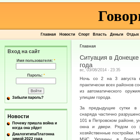
Говор
Главная
Новости
Спорт
Власть
Деньги
Отдых
Главная
Вход на сайт
Ситуация в Донецке 
Имя пользователя:
*
года
вс, 03/08/2014 - 23:35
Пароль:
*
Ночь со 2 на 3 августа 
практически всех районов с
из автоматического оружи
улицам города.
Забыли пароль?
За предыдущие сутки в 
снаряда частично разрушен
Новости
101 в Петровском районе, у
Почему пришла война и
окна и двери. Рядом со 
когда она уйдет
хозяйственные постройки. 
ДиалогитипаПлатонна
зимой 2022 года
МЧС Украины в Донецко