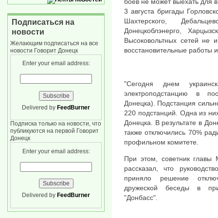
боев не может выехать для 
3 августа бригады Горловско
Шахтерского, Дебальц
Подписаться на
Донецкоблэнерго, Харцыз
новости
Высоковольтных сетей не и
Желающим подписаться на все
восстановительные работы и
новости Говорит Донецк
Enter your email address:
"Сегодня днем украин
электроподстанцию в по
Донецка). Подстанция сильн
Delivered by
FeedBurner
220 подстанций. Одна из ни
Донецка. В результате в До
Подписка только на новости, что
публикуются на первой Говорит
также отключились 70% рад
Донецк
профильном комитете.
Enter your email address:
При этом, советник главы
рассказал, что руководст
приняло решение отключ
дружеской беседы в при
Delivered by
FeedBurner
"Донбасс".