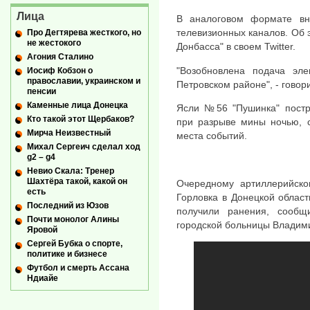
Лица
В аналоговом формате вн
телевизионных каналов. Об 
Про Дегтярева жесткого, но
не жестокого
Донбасса" в своем Twitter.
Агония Сталино
"Возобновлена подача эле
Иосиф Кобзон о
православии, украинском и
Петровском районе", - говор
пенсии
Каменные лица Донецка
Ясли №56 "Пушинка" постр
Кто такой этот Щербаков?
при разрыве мины ночью, 
Мирча Неизвестный
места событий.
Михал Сергеич сделал ход
g2 – g4
Невио Скала: Тренер
Шахтёра такой, какой он
Очередному артиллерийско
есть
Горловка в Донецкой област
Последний из Юзов
получили ранения, сообщ
Почти монолог Алины
городской больницы Владими
Яровой
Сергей Бубка о спорте,
политике и бизнесе
Футбол и смерть Ассана
Ндиайе